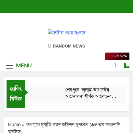
দৈনিক প্রথম সংবাদ
ন্যায়ের পক্ষে সদা জাগ্রত
RANDOM NEWS
Live Now
MENU
ব্রেকিং
শেরপুরে ‘জুলাই-আগস্টের
আন্দোলন’ শীর্ষক আলোচনা
নিউজ
সভা ও দোয়া মাহফিল
August 6, 2026
বদলগাছীতে স্কুলছাত্রীকে ধর্ষণ
চেষ্টার অভিযোগ: স্কুলে
অগ্নিসংযোগ ও ভাংচুর
Home
»
শেরপুরে দুর্নীতি দমন কমিশন-দুদকের ১৮৪তম গণশুনানি
August 6, 2026
অনুষ্ঠিত
শেরপুরের সীমান্তে বিজিবির অভিযানে