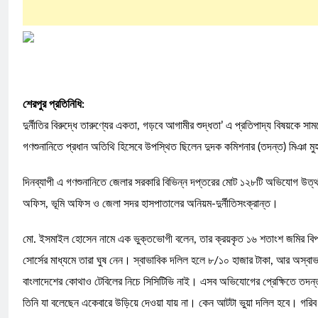
শেরপুর প্রতিনিধি:
দুর্নীতির বিরুদ্ধে তারুণ্যের একতা, গড়বে আগামীর শুদ্ধতা’ এ প্রতিপাদ্য বিষয়কে 
গণশুনানিতে প্রধান অতিথি হিসেবে উপস্থিত ছিলেন দুদক কমিশনার (তদন্ত) মিঞা 
দিনব্যাপী এ গণশুনানিতে জেলার সরকারি বিভিন্ন দপ্তরের মোট ১২৮টি অভিযোগ উত্থ
অফিস, ভূমি অফিস ও জেলা সদর হাসপাতালের অনিয়ম-দুর্নীতিসংক্রান্ত।
মো. ইসমাইল হোসেন নামে এক ভুক্তভোগী বলেন, তার ক্রয়কৃত ১৬ শতাংশ জমির বিপরী
সোর্সের মাধ্যমে তারা ঘুষ নেন। স্বাভাবিক দলিল হলে ৮/১০ হাজার টাকা, আর অস্ব
বাংলাদেশের কোথাও টেবিলের নিচে সিসিটিভি নাই। এসব অভিযোগের প্রেক্ষিতে তদন্ত 
তিনি যা বলেছেন একেবারে উড়িয়ে দেওয়া যায় না। কেন আটটা ভুয়া দলিল হবে। গরিব