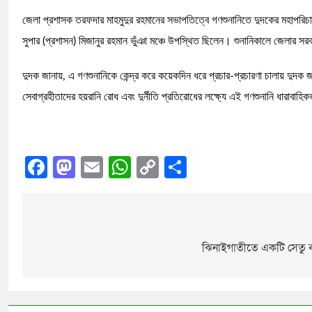
জেলা প্রশাসক তরফদার মাহমুদুর রহমানের সভাপতিত্বে গণশুনানিতে দুদকের মহাপরিচ
সুপার (প্রশাসন) মিজানুর রহমান ভুঁঞা মঞ্চে উপস্থিত ছিলেন। শুনানিকালে জেলার স
দুদক জানায়, এ গণশুনানিকে কেন্দ্র করে কয়েকদিন ধরে প্রচার-প্রচারণা চালায় দুদ
সেবাগ্রহীতাদের হয়রানি রোধ এবং দুর্নীতি প্রতিরোধের লক্ষ্যে এই গণশুনানি ধারাবাহি
Facebook
Mastodon
Email
WhatsApp
Copy
Share
Link
ঝিনাইগাতীতে একটি সেতু বদ