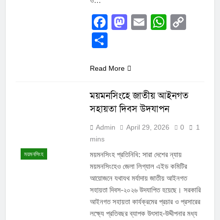
ও…
Facebook
Mastodon
Email
Whats
Cop
Link
Share
Read More
ময়মনসিংহে জাতীয় আইনগত
সহায়তা দিবস উদযাপন
Admin
April 29, 2026
0
1
mins
ময়মনসিংহ প্রতিনিধি: সারা দেশের ন্যায়
ময়মনসিংহ
ময়মনসিংহেও জেলা লিগ্যাল এইড কমিটির
আয়োজনে যথাযথ মর্যাদায় জাতীয় আইনগত
সহায়তা দিবস-২০২৬ উদযাপিত হয়েছে। সরকারি
আইনগত সহায়তা কার্যক্রমের প্রচার ও প্রসারের
লক্ষ্যে প্রতিবছর ব্যাপক উৎসাহ-উদ্দীপনার মধ্য