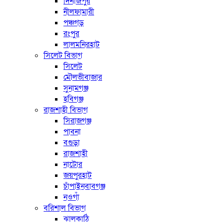
দিনাজপুর
নীলফামারী
পঞ্চগড়
রংপুর
লালমনিরহাট
সিলেট বিভাগ
সিলেট
মৌলভীবাজার
সুনামগঞ্জ
হবিগঞ্জ
রাজশাহী বিভাগ
সিরাজগঞ্জ
পাবনা
বগুড়া
রাজশাহী
নাটোর
জয়পুরহাট
চাঁপাইনবাবগঞ্জ
নওগাঁ
বরিশাল বিভাগ
ঝালকাঠি