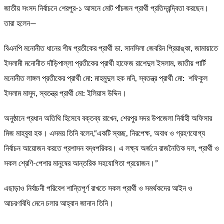
জাতীয় সংসদ নির্বাচনে শেরপুর-১ আসনে মোট পাঁচজন প্রার্থী প্রতিদ্বন্দ্বিতা করছেন।
তারা হলেন—
বিএনপি মনোনীত ধানের শীষ প্রতীকের প্রার্থী ডা. সানসিলা জেবরিন প্রিয়াঙ্কা, জামায়াতে
ইসলামী মনোনীত দাঁড়িপাল্লা প্রতীকের প্রার্থী হাফেজ রাশেদুল ইসলাম, জাতীয় পার্টি
মনোনীত লাঙ্গল প্রতীকের প্রার্থী মো: মাহমুদুল হক মনি, স্বতন্ত্র প্রার্থী মো: শফিকুল
ইসলাম মাসুদ, স্বতন্ত্র প্রার্থী মো: ইলিয়াস উদ্দিন।
অনুষ্ঠানে প্রধান অতিথি হিসেবে বক্তব্য রাখেন, শেরপুর সদর উপজেলা নির্বাহী অফিসার
মিজ মাহবুবা হক। এসময় তিনি বলেন,“একটি স্বচ্ছ, নিরপেক্ষ, অবাধ ও গ্রহণযোগ্য
নির্বাচন আয়োজন করতে প্রশাসন বদ্ধপরিকর। এ লক্ষ্য অর্জনে রাজনৈতিক দল, প্রার্থী ও
সকল শ্রেণি-পেশার মানুষের আন্তরিক সহযোগিতা প্রয়োজন।”
এছাড়াও নির্বাচনী পরিবেশ শান্তিপূর্ণ রাখতে সকল প্রার্থী ও সমর্থকদের আইন ও
আচরণবিধি মেনে চলার আহ্বান জানান তিনি।