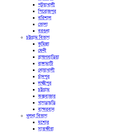
পটুয়াখালী
পিরোজপুর
বরিশাল
ভোলা
বরগুনা
চট্টগ্রাম বিভাগ
কুমিল্লা
ফেনী
ব্রাহ্মণবাড়িয়া
রাঙ্গামাটি
নোয়াখালী
চাঁদপুর
লক্ষ্মীপুর
চট্টগ্রাম
কক্সবাজার
খাগড়াছড়ি
বান্দরবান
খুলনা বিভাগ
যশোর
সাতক্ষীরা