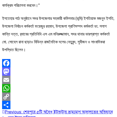
কার্যক্রম পরিচালনা করবেন।’’
ইশতেহার পাঠ অনুষ্ঠানে সদর উপজেলার সহকারী কমিশনার (ভূমি) ইশতিয়াক মজনুন ইশতি,
উপজেলা নির্বাচন কর্মকর্তা ফয়েজুর রহমান, উপজেলা প্রাণিসম্পদ কর্মকর্তা ডা. পলাশ
কান্তি দত্ত, র‌্যাবের প্রতিনিধি এস এম মনিরুজ্জামান, সদর থানার ভারপ্রাপ্ত কর্মকর্তা
মো. সোহেল রানা ছাড়াও বিভিন্ন রাজনৈতিক দলের নেতৃবৃন্দ, সুধীজন ও সাংবাদিকরা
উপস্থিত ছিলেন।
Facebook
Mastodon
Email
WhatsApp
Copy
Post
Previous:
শেরপুরে ৫টি অবৈধ ইটভাটায় ভ্রাম্যমাণ আদালতের অভিযানে
Link
Share