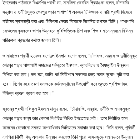
ইশতেহার পাঠকালে বিএনপির প্রার্থী ডা. সানসিলা জেবরিন প্রিয়াঙ্কা বলেন, চাঁদাবাজি,
সন্ত্রাস ও দুর্নীতিমুক্ত শেরপুর গড়ার পাশাপাশি একজন চিকিৎসক ও নারী প্রার্থী হিসেবে
নারীদের স্বাবলম্বী করা এবং চিকিৎসা সেবায় নিজেকে নিবেদিত রাখবেন তিনি। পাশাপাশি
চরাঞ্চলের কৃষকদের ভাগ্য উন্নয়নে কৃষিভিত্তিক শিল্প এবং শিক্ষার মানোন্নয়নে বিভিন্ন
পরিকল্পনা গ্রহণের কথাও জানান তিনি।
জামায়াতের প্রার্থী হাফেজ রাশেদুল ইসলাম রাশেদ বলেন, ‘‘চাঁদাবাজ, সন্ত্রাস ও দুর্নীতিমুক্ত
শেরপুর গড়ার পাশাপাশি সমাজের সর্বস্তরে ইনসাফ, ন্যায়বিচার ও বৈষম্যহীন উন্নয়ন
নিশ্চিত করা হবে। দল-মত, জাতি-ধর্ম নির্বিশেষে সকলের জন্য সমান সুযোগ সৃষ্টি করা
হবে। বিশেষ করে তরুণ সমাজকে কর্মসংস্থানের উপযোগী করে তুলতে প্রশিক্ষণসহ
বিভিন্ন প্রকল্প গ্রহণ করা হবে।’’
স্বতন্ত্র প্রার্থী শফিকুল ইসলাম মাসুদ বলেন, ‘‘চাঁদাবাজি, সন্ত্রাস, দুর্নীতি ও মাদকমুক্ত
শেরপুর গড়ার জন্য তার কোনো নির্ধারিত লিখিত ইশতেহার নেই। তবে নির্বাচিত হলে
আসনের যেকোনো সমস্যা অগ্রাধিকার ভিত্তিতে সমাধান করা হবে। তিনি বলেন, পূর্ববর্তী
এমপিরা নির্দিষ্ট কিছু এলাকায় উন্নয়ন করলেও তিনি পুরো আসনজুড়ে সমানভাবে উন্নয়ন