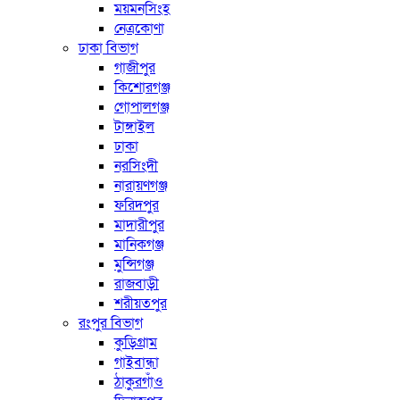
ময়মনসিংহ
নেত্রকোণা
ঢাকা বিভাগ
গাজীপুর
কিশোরগঞ্জ
গোপালগঞ্জ
টাঙ্গাইল
ঢাকা
নরসিংদী
নারায়ণগঞ্জ
ফরিদপুর
মাদারীপুর
মানিকগঞ্জ
মুন্সিগঞ্জ
রাজবাড়ী
শরীয়তপুর
রংপুর বিভাগ
কুড়িগ্রাম
গাইবান্ধা
ঠাকুরগাঁও