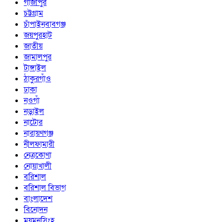
গাজীপুর
চট্টগ্রাম
চাঁপাইনবাবগঞ্জ
জয়পুরহাট
জাতীয়
জামালপুর
টাঙ্গাইল
ঠাকুরগাঁও
ঢাকা
নওগাঁ
নড়াইল
নাটোর
নারায়ণগঞ্জ
নীলফামারী
নেত্রকোণা
নোয়াখালী
বরিশাল
বরিশাল বিভাগ
বাংলাদেশ
বিনোদন
ময়মনসিংহ