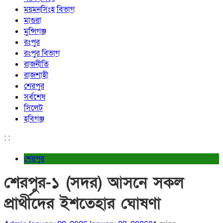
ময়মনসিংহ বিভাগ
মাগুরা
মুন্সিগঞ্জ
রংপুর
রংপুর বিভাগ
রাজনীতি
রাজশাহী
শেরপুর
সর্বশেষ
সিলেট
হবিগঞ্জ
:
:
শেরপুর
শেরপুর-১ (সদর) আসনে সকল
প্রার্থীদের ইশতেহার ঘোষণা