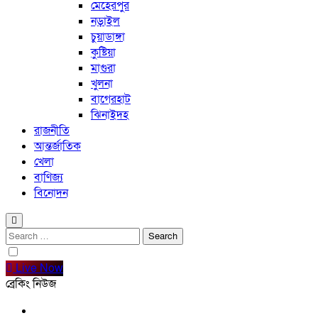
মেহেরপুর
নড়াইল
চুয়াডাঙ্গা
কুষ্টিয়া
মাগুরা
খুলনা
বাগেরহাট
ঝিনাইদহ
রাজনীতি
আন্তর্জাতিক
খেলা
বাণিজ্য
বিনোদন
Search
for:
Live Now
ব্রেকিং নিউজ