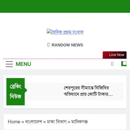
দৈনিক প্রথম সংবাদ
ন্যায়ের পক্ষে সদা জাগ্রত
RANDOM NEWS
Live Now
MENU
ব্রেকিং
শেরপুরের সীমান্তে বিজিবির
অভিযানে প্রায় কোটি টাকার
নিউজ
ভারতীয় ওষুধ জব্দ
August 6, 2026
সুন্দরগঞ্জে সরোবর বিলে
গোলাপি ও সাদা রঙে রঙিনে
ভরপুর
Home
»
বাংলাদেশ
»
ঢাকা বিভাগ
»
মানিকগঞ্জ
August 6, 2026
শ্রীবরদীতে পুলিশের অভিযানে