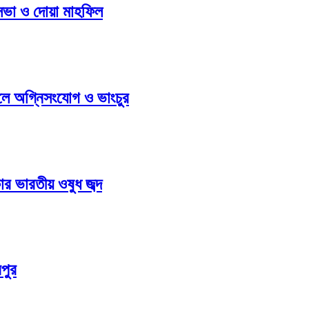
 সভা ও দোয়া মাহফিল
ুলে অগ্নিসংযোগ ও ভাংচুর
ার ভারতীয় ওষুধ জব্দ
পুর