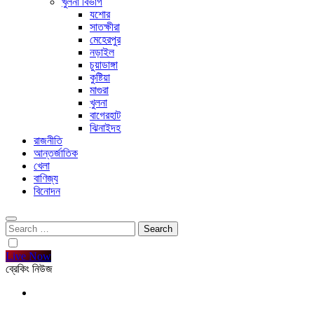
খুলনা বিভাগ
যশোর
সাতক্ষীরা
মেহেরপুর
নড়াইল
চুয়াডাঙ্গা
কুষ্টিয়া
মাগুরা
খুলনা
বাগেরহাট
ঝিনাইদহ
রাজনীতি
আন্তর্জাতিক
খেলা
বাণিজ্য
বিনোদন
Search
for:
Live Now
ব্রেকিং নিউজ