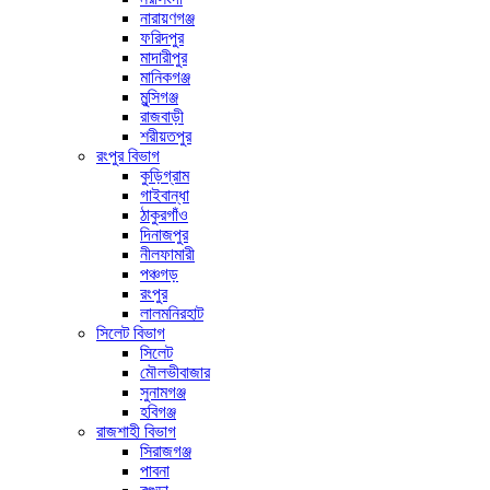
নারায়ণগঞ্জ
ফরিদপুর
মাদারীপুর
মানিকগঞ্জ
মুন্সিগঞ্জ
রাজবাড়ী
শরীয়তপুর
রংপুর বিভাগ
কুড়িগ্রাম
গাইবান্ধা
ঠাকুরগাঁও
দিনাজপুর
নীলফামারী
পঞ্চগড়
রংপুর
লালমনিরহাট
সিলেট বিভাগ
সিলেট
মৌলভীবাজার
সুনামগঞ্জ
হবিগঞ্জ
রাজশাহী বিভাগ
সিরাজগঞ্জ
পাবনা