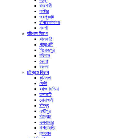
বগুড়া
রাজশাহী
নাটোর
জয়পুরহাট
চাঁপাইনবাবগঞ্জ
নওগাঁ
বরিশাল বিভাগ
ঝালকাঠি
পটুয়াখালী
পিরোজপুর
বরিশাল
ভোলা
বরগুনা
চট্টগ্রাম বিভাগ
কুমিল্লা
ফেনী
ব্রাহ্মণবাড়িয়া
রাঙ্গামাটি
নোয়াখালী
চাঁদপুর
লক্ষ্মীপুর
চট্টগ্রাম
কক্সবাজার
খাগড়াছড়ি
বান্দরবান