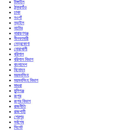
টাঙ্গাইল
ঠাকুরগাঁও
ঢাকা
নওগাঁ
নড়াইল
নাটোর
নারায়ণগঞ্জ
নীলফামারী
নেত্রকোণা
নোয়াখালী
বরিশাল
বরিশাল বিভাগ
বাংলাদেশ
বিনোদন
ময়মনসিংহ
ময়মনসিংহ বিভাগ
মাগুরা
মুন্সিগঞ্জ
রংপুর
রংপুর বিভাগ
রাজনীতি
রাজশাহী
শেরপুর
সর্বশেষ
সিলেট