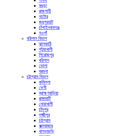
পাবনা
বগুড়া
রাজশাহী
নাটোর
জয়পুরহাট
চাঁপাইনবাবগঞ্জ
নওগাঁ
বরিশাল বিভাগ
ঝালকাঠি
পটুয়াখালী
পিরোজপুর
বরিশাল
ভোলা
বরগুনা
চট্টগ্রাম বিভাগ
কুমিল্লা
ফেনী
ব্রাহ্মণবাড়িয়া
রাঙ্গামাটি
নোয়াখালী
চাঁদপুর
লক্ষ্মীপুর
চট্টগ্রাম
কক্সবাজার
খাগড়াছড়ি