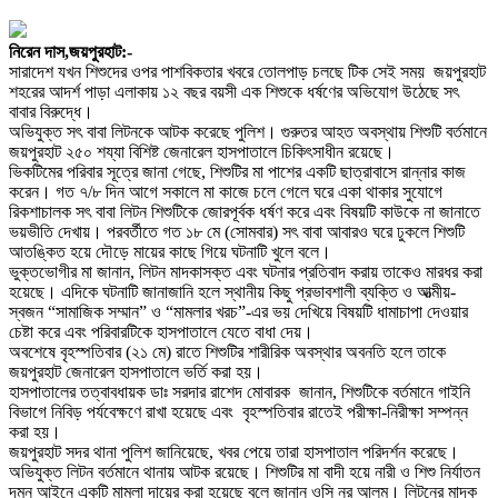
নিরেন দাস,জয়পুরহাট:-
সারাদেশ যখন শিশুদের ওপর পাশবিকতার খবরে তোলপাড় চলছে টিক সেই সময় জয়পুরহাট
শহরের আদর্শ পাড়া এলাকায় ১২ বছর বয়সী এক শিশুকে ধর্ষণের অভিযোগ উঠেছে সৎ
বাবার বিরুদ্ধে।
অভিযুক্ত সৎ বাবা লিটনকে আটক করেছে পুলিশ। গুরুতর আহত অবস্থায় শিশুটি বর্তমানে
জয়পুরহাট ২৫০ শয্যা বিশিষ্ট জেনারেল হাসপাতালে চিকিৎসাধীন রয়েছে।
ভিকটিমের পরিবার সূত্রে জানা গেছে, শিশুটির মা পাশের একটি ছাত্রাবাসে রান্নার কাজ
করেন। গত ৭/৮ দিন আগে সকালে মা কাজে চলে গেলে ঘরে একা থাকার সুযোগে
রিকশাচালক সৎ বাবা লিটন শিশুটিকে জোরপূর্বক ধর্ষণ করে এবং বিষয়টি কাউকে না জানাতে
ভয়ভীতি দেখায়। পরবর্তীতে গত ১৮ মে (সোমবার) সৎ বাবা আবারও ঘরে ঢুকলে শিশুটি
আতঙ্কিত হয়ে দৌড়ে মায়ের কাছে গিয়ে ঘটনাটি খুলে বলে।
ভুক্তভোগীর মা জানান, লিটন মাদকাসক্ত এবং ঘটনার প্রতিবাদ করায় তাকেও মারধর করা
হয়েছে। এদিকে ঘটনাটি জানাজানি হলে স্থানীয় কিছু প্রভাবশালী ব্যক্তি ও আত্মীয়-
স্বজন “সামাজিক সম্মান” ও “মামলার খরচ”-এর ভয় দেখিয়ে বিষয়টি ধামাচাপা দেওয়ার
চেষ্টা করে এবং পরিবারটিকে হাসপাতালে যেতে বাধা দেয়।
​অবশেষে বৃহস্পতিবার (২১ মে) রাতে শিশুটির শারীরিক অবস্থার অবনতি হলে তাকে
জয়পুরহাট জেনারেল হাসপাতালে ভর্তি করা হয়।
হাসপাতালের তত্বাবধায়ক ডাঃ সরদার রাশেদ মোবারক জানান, শিশুটিকে বর্তমানে গাইনি
বিভাগে নিবিড় পর্যবেক্ষণে রাখা হয়েছে এবং বৃহস্পতিবার রাতেই পরীক্ষা-নিরীক্ষা সম্পন্ন
করা হয়।
​জয়পুরহাট সদর থানা পুলিশ জানিয়েছে, খবর পেয়ে তারা হাসপাতাল পরিদর্শন করেছে।
অভিযুক্ত লিটন বর্তমানে থানায় আটক রয়েছে। শিশুটির মা বাদী হয়ে নারী ও শিশু নির্যাতন
দমন আইনে একটি মামলা দায়ের করা হয়েছে বলে জানান ওসি নুর আলম। লিটনের মাদক