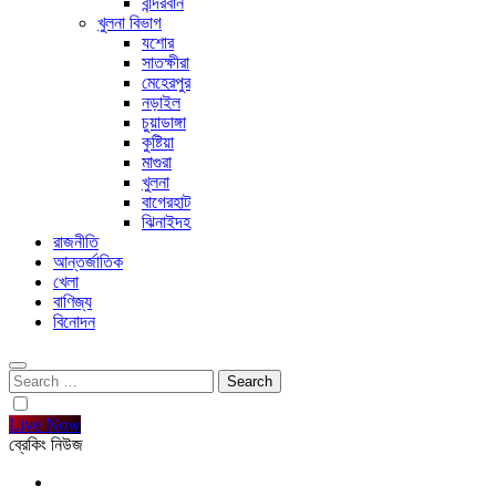
বান্দরবান
খুলনা বিভাগ
যশোর
সাতক্ষীরা
মেহেরপুর
নড়াইল
চুয়াডাঙ্গা
কুষ্টিয়া
মাগুরা
খুলনা
বাগেরহাট
ঝিনাইদহ
রাজনীতি
আন্তর্জাতিক
খেলা
বাণিজ্য
বিনোদন
Search
for:
Live Now
ব্রেকিং নিউজ