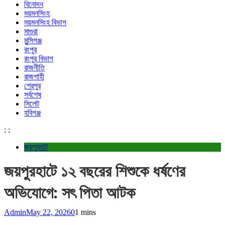
বিনোদন
ময়মনসিংহ
ময়মনসিংহ বিভাগ
মাগুরা
মুন্সিগঞ্জ
রংপুর
রংপুর বিভাগ
রাজনীতি
রাজশাহী
শেরপুর
সর্বশেষ
সিলেট
হবিগঞ্জ
:
:
জয়পুরহাট
জয়পুরহাটে ১২ বছরের শিশুকে ধর্ষণের
অভিযোগে: সৎ পিতা আটক
Admin
May 22, 2026
0
1 mins