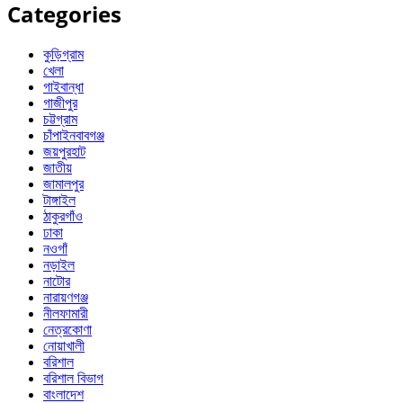
Categories
কুড়িগ্রাম
খেলা
গাইবান্ধা
গাজীপুর
চট্টগ্রাম
চাঁপাইনবাবগঞ্জ
জয়পুরহাট
জাতীয়
জামালপুর
টাঙ্গাইল
ঠাকুরগাঁও
ঢাকা
নওগাঁ
নড়াইল
নাটোর
নারায়ণগঞ্জ
নীলফামারী
নেত্রকোণা
নোয়াখালী
বরিশাল
বরিশাল বিভাগ
বাংলাদেশ