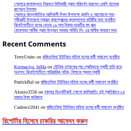
শেরপুরে জলাবদ্ধতা নিরসনে টাকিমারী গ্রাম পরিদর্শন করলেন এমপি হাফেজ
রাশেদুল ইসলাম
শেরপুরে আন্তর্জাতিক আদিবাসী দিবস উপলক্ষে র‌্যালি ও আলোচনা সভা
শ্রীবরদী উপজেলা স্বাস্থ্য কমপ্লেক্সের ব্যবস্থাপনা কমিটির সভা অনুষ্ঠিত
ঝিনাইগাতীতে বনের ভেতর ১৬ লাখ টাকার ভারতীয় মদ জব্দ
ঘোনাপাড়া সার্বিক গ্রাম উন্নয়ন সমবায় সমিতি লি: এর বার্ষিক সাধারণ সভা
Recent Comments
TerryUninc
on
বাজিতখিলা ইউনিয়ন মহিলা দলের কর্মী সমাবেশ অনুষ্ঠিত
Kremaciya_biMa
on
মৌখিক তালাকের পর প্রেমিককে স্বামী দাবি করে
অনশন: ঝিনাইগাতীতে পারিবারিক নাটক, বিপাকে প্রথম স্বামী
PatrickBaf
on
বাজিতখিলা ইউনিয়ন মহিলা দলের কর্মী সমাবেশ অনুষ্ঠিত
Alonzo3556
on
নকলায় বিএসটিআই লোগো জালিয়াতি: দুই প্রতিষ্ঠানে ৮৫
হাজার টাকা জরিমানা
Cadence2041
on
বাজিতখিলা ইউনিয়ন মহিলা দলের কর্মী সমাবেশ অনুষ্ঠিত
রিপোর্টার হিসেবে চাকরির আবেদন করুন