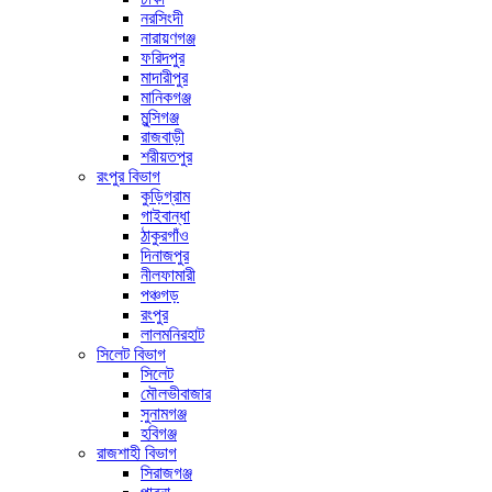
নরসিংদী
নারায়ণগঞ্জ
ফরিদপুর
মাদারীপুর
মানিকগঞ্জ
মুন্সিগঞ্জ
রাজবাড়ী
শরীয়তপুর
রংপুর বিভাগ
কুড়িগ্রাম
গাইবান্ধা
ঠাকুরগাঁও
দিনাজপুর
নীলফামারী
পঞ্চগড়
রংপুর
লালমনিরহাট
সিলেট বিভাগ
সিলেট
মৌলভীবাজার
সুনামগঞ্জ
হবিগঞ্জ
রাজশাহী বিভাগ
সিরাজগঞ্জ