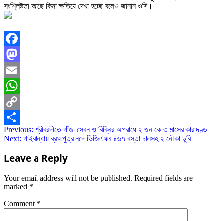
সংশ্লিষ্টতা আছে কিনা ক্ষতিয়ে দেখা হচ্ছে বলেও জানান ওসি।
Facebook
Mastodon
Email
WhatsApp
Copy
Post
Previous:
শ্রীবরদীতে গাঁজা সেবন ও বিক্রির অপরাধে ২ জন কে ৩ মাসের কারাদণ্ড
Link
Share
Next:
গাইবান্ধায় ব্রহ্মপুত্র নদে ভিজিএফর ৪৬৭ বস্তা চালসহ ২ নৌকা ডুবি
navigation
Leave a Reply
Your email address will not be published.
Required fields are
marked
*
Comment
*