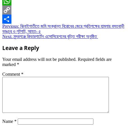
Email
WhatsApp
Copy
Post
Previous:
ঝিনাইগাতীতে জমি সংক্রান্ত বিরোধের জেরে প্রতিপক্ষের হামলায় বসতবাড়ী
Link
Share
ভাঙচুর ও লুটপাট, আহত- ৫
navigation
Next:
সুন্দরগঞ্জে কিন্ডারগার্টেন এসোসিয়েশনের বৃত্তি পরীক্ষা অনুষ্ঠিত
Leave a Reply
Your email address will not be published.
Required fields are
marked
*
Comment
*
Name
*