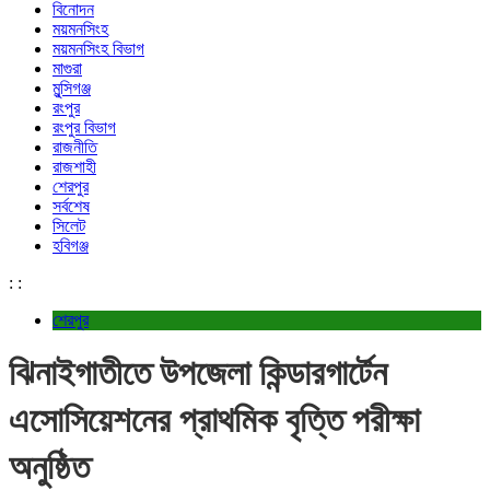
বিনোদন
ময়মনসিংহ
ময়মনসিংহ বিভাগ
মাগুরা
মুন্সিগঞ্জ
রংপুর
রংপুর বিভাগ
রাজনীতি
রাজশাহী
শেরপুর
সর্বশেষ
সিলেট
হবিগঞ্জ
:
:
শেরপুর
ঝিনাইগাতীতে উপজেলা কিন্ডারগার্টেন
এসোসিয়েশনের প্রাথমিক বৃত্তি পরীক্ষা
অনুষ্ঠিত