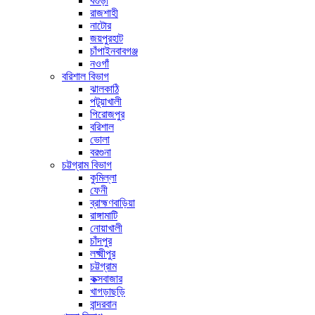
বগুড়া
রাজশাহী
নাটোর
জয়পুরহাট
চাঁপাইনবাবগঞ্জ
নওগাঁ
বরিশাল বিভাগ
ঝালকাঠি
পটুয়াখালী
পিরোজপুর
বরিশাল
ভোলা
বরগুনা
চট্টগ্রাম বিভাগ
কুমিল্লা
ফেনী
ব্রাহ্মণবাড়িয়া
রাঙ্গামাটি
নোয়াখালী
চাঁদপুর
লক্ষ্মীপুর
চট্টগ্রাম
কক্সবাজার
খাগড়াছড়ি
বান্দরবান