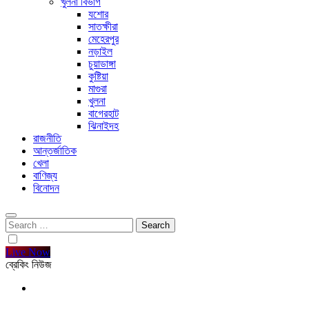
খুলনা বিভাগ
যশোর
সাতক্ষীরা
মেহেরপুর
নড়াইল
চুয়াডাঙ্গা
কুষ্টিয়া
মাগুরা
খুলনা
বাগেরহাট
ঝিনাইদহ
রাজনীতি
আন্তর্জাতিক
খেলা
বাণিজ্য
বিনোদন
Search
for:
Live Now
ব্রেকিং নিউজ