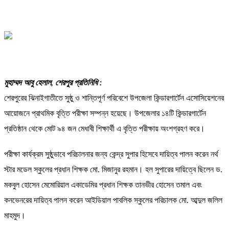
মুহাম্মদ আবু হেলাল, শেরপুর প্রতিনিধি :
শেরপুরের ঝিনাইগাতীতে সুষ্ঠু ও শান্তিপূর্ণ পরিবেশে উপজেলা কিন্ডারগার্টেন এসোসিয়েশনের
আয়োজনে প্রাথমিক বৃত্তি পরীক্ষা সম্পন্ন হয়েছে। উপজেলার ১৪টি কিন্ডারগার্টেন
প্রতিষ্ঠান থেকে মোট ৯৪ জন মেধাবী শিক্ষার্থী এ বৃত্তি পরীক্ষায় অংশগ্রহণ করে।
পরীক্ষা কার্যক্রম সুষ্ঠুভাবে পরিচালনার জন্য কেন্দ্র সুপার হিসেবে দায়িত্ব পালন করেন নর্থ
স্টার মডেল স্কুলের প্রধান শিক্ষক মো. মিজানুর রহমান। হল সুপারের দায়িত্বে ছিলেন ড.
মকবুল হোসেন মেমোরিয়াল একাডেমির প্রধান শিক্ষক তানভীর হোসেন তমাল এবং
কনভেনরের দায়িত্ব পালন করেন আইডিয়াল পাবলিক স্কুলের পরিচালক মো. আব্দুল জলিল
মাহমুদ।