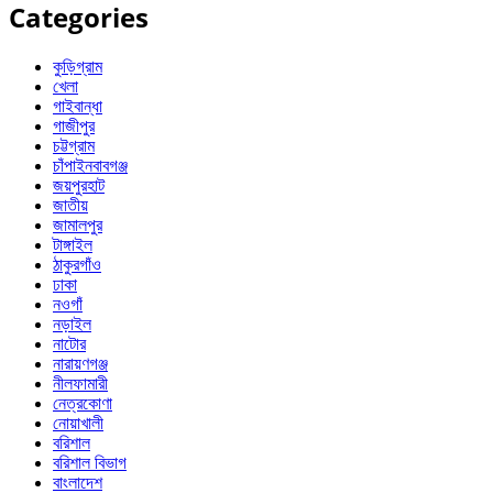
Categories
কুড়িগ্রাম
খেলা
গাইবান্ধা
গাজীপুর
চট্টগ্রাম
চাঁপাইনবাবগঞ্জ
জয়পুরহাট
জাতীয়
জামালপুর
টাঙ্গাইল
ঠাকুরগাঁও
ঢাকা
নওগাঁ
নড়াইল
নাটোর
নারায়ণগঞ্জ
নীলফামারী
নেত্রকোণা
নোয়াখালী
বরিশাল
বরিশাল বিভাগ
বাংলাদেশ