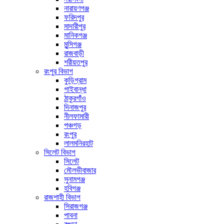
নারায়ণগঞ্জ
ফরিদপুর
মাদারীপুর
মানিকগঞ্জ
মুন্সিগঞ্জ
রাজবাড়ী
শরীয়তপুর
রংপুর বিভাগ
কুড়িগ্রাম
গাইবান্ধা
ঠাকুরগাঁও
দিনাজপুর
নীলফামারী
পঞ্চগড়
রংপুর
লালমনিরহাট
সিলেট বিভাগ
সিলেট
মৌলভীবাজার
সুনামগঞ্জ
হবিগঞ্জ
রাজশাহী বিভাগ
সিরাজগঞ্জ
পাবনা