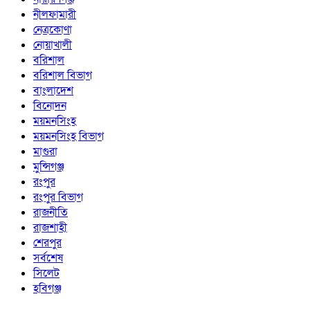
নীলফামারী
নেত্রকোণা
নোয়াখালী
বরিশাল
বরিশাল বিভাগ
বাংলাদেশ
বিনোদন
ময়মনসিংহ
ময়মনসিংহ বিভাগ
মাগুরা
মুন্সিগঞ্জ
রংপুর
রংপুর বিভাগ
রাজনীতি
রাজশাহী
শেরপুর
সর্বশেষ
সিলেট
হবিগঞ্জ