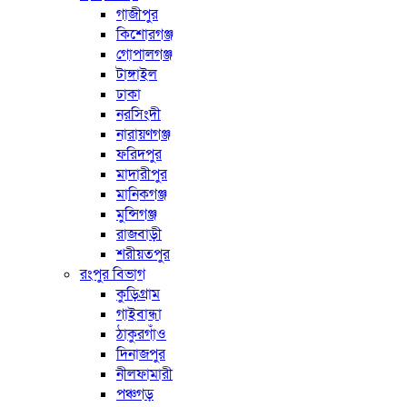
গাজীপুর
কিশোরগঞ্জ
গোপালগঞ্জ
টাঙ্গাইল
ঢাকা
নরসিংদী
নারায়ণগঞ্জ
ফরিদপুর
মাদারীপুর
মানিকগঞ্জ
মুন্সিগঞ্জ
রাজবাড়ী
শরীয়তপুর
রংপুর বিভাগ
কুড়িগ্রাম
গাইবান্ধা
ঠাকুরগাঁও
দিনাজপুর
নীলফামারী
পঞ্চগড়