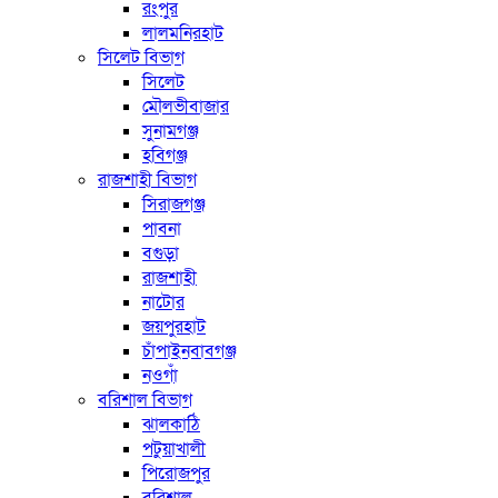
রংপুর
লালমনিরহাট
সিলেট বিভাগ
সিলেট
মৌলভীবাজার
সুনামগঞ্জ
হবিগঞ্জ
রাজশাহী বিভাগ
সিরাজগঞ্জ
পাবনা
বগুড়া
রাজশাহী
নাটোর
জয়পুরহাট
চাঁপাইনবাবগঞ্জ
নওগাঁ
বরিশাল বিভাগ
ঝালকাঠি
পটুয়াখালী
পিরোজপুর