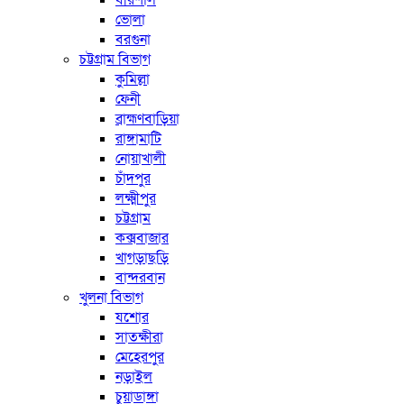
বরিশাল
ভোলা
বরগুনা
চট্টগ্রাম বিভাগ
কুমিল্লা
ফেনী
ব্রাহ্মণবাড়িয়া
রাঙ্গামাটি
নোয়াখালী
চাঁদপুর
লক্ষ্মীপুর
চট্টগ্রাম
কক্সবাজার
খাগড়াছড়ি
বান্দরবান
খুলনা বিভাগ
যশোর
সাতক্ষীরা
মেহেরপুর
নড়াইল
চুয়াডাঙ্গা