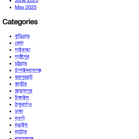
June 2025
May 2025
Categories
কুড়িগ্রাম
খেলা
গাইবান্ধা
গাজীপুর
চট্টগ্রাম
চাঁপাইনবাবগঞ্জ
জয়পুরহাট
জাতীয়
জামালপুর
টাঙ্গাইল
ঠাকুরগাঁও
ঢাকা
নওগাঁ
নড়াইল
নাটোর
নারায়ণগঞ্জ