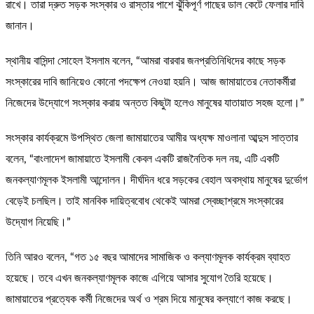
রাখে। তারা দ্রুত সড়ক সংস্কার ও রাস্তার পাশে ঝুঁকিপূর্ণ গাছের ডাল কেটে ফেলার দাবি
জানান।
স্থানীয় বাসিন্দা সোহেল ইসলাম বলেন, “আমরা বারবার জনপ্রতিনিধিদের কাছে সড়ক
সংস্কারের দাবি জানিয়েও কোনো পদক্ষেপ নেওয়া হয়নি। আজ জামায়াতের নেতাকর্মীরা
নিজেদের উদ্যোগে সংস্কার করায় অন্তত কিছুটা হলেও মানুষের যাতায়াত সহজ হলো।”
সংস্কার কার্যক্রমে উপস্থিত জেলা জামায়াতের আমীর অধ্যক্ষ মাওলানা আব্দুস সাত্তার
বলেন, “বাংলাদেশ জামায়াতে ইসলামী কেবল একটি রাজনৈতিক দল নয়, এটি একটি
জনকল্যাণমূলক ইসলামী আন্দোলন। দীর্ঘদিন ধরে সড়কের বেহাল অবস্থায় মানুষের দুর্ভোগ
বেড়েই চলছিল। তাই মানবিক দায়িত্ববোধ থেকেই আমরা স্বেচ্ছাশ্রমে সংস্কারের
উদ্যোগ নিয়েছি।”
তিনি আরও বলেন, “গত ১৫ বছর আমাদের সামাজিক ও কল্যাণমূলক কার্যক্রম ব্যাহত
হয়েছে। তবে এখন জনকল্যাণমূলক কাজে এগিয়ে আসার সুযোগ তৈরি হয়েছে।
জামায়াতের প্রত্যেক কর্মী নিজেদের অর্থ ও শ্রম দিয়ে মানুষের কল্যাণে কাজ করছে।