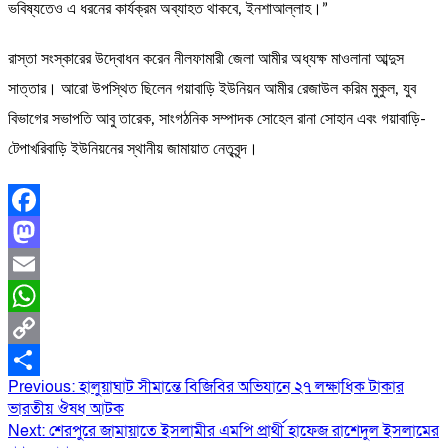
ভবিষ্যতেও এ ধরনের কার্যক্রম অব্যাহত থাকবে, ইনশাআল্লাহ।”
রাস্তা সংস্কারের উদ্বোধন করেন নীলফামারী জেলা আমীর অধ্যক্ষ মাওলানা আব্দুস
সাত্তার। আরো উপস্থিত ছিলেন গয়াবাড়ি ইউনিয়ন আমীর রেজাউল করিম মুকুল, যুব
বিভাগের সভাপতি আবু তারেক, সাংগঠনিক সম্পাদক সোহেল রানা সোহান এবং গয়াবাড়ি-
টেপাখরিবাড়ি ইউনিয়নের স্থানীয় জামায়াত নেতৃবৃন্দ।
Facebook
Mastodon
Email
WhatsApp
Copy
Post
Previous:
হালুয়াঘাট সীমান্তে বিজিবির অভিযানে ২৭ লক্ষাধিক টাকার
Link
Share
ভারতীয় ঔষধ আটক
navigation
Next:
শেরপুরে জামায়াতে ইসলামীর এমপি প্রার্থী হাফেজ রাশেদুল ইসলামের