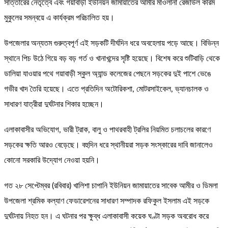
সাত্তারের নেতৃত্বে এবং গয়াবাড়ী ইউনিয়ন জামায়াতের আমীর মাওলানা রেজাউল করিম
মুকুলের সমন্বয়ে এ কার্যক্রম পরিচালিত হয়।
উপজেলার অন্যতম গুরুত্বপূর্ণ এই সড়কটি দীর্ঘদিন ধরে অবহেলায় পড়ে আছে। বিভিন্ন
স্থানে পিচ উঠে গিয়ে বড় বড় গর্ত ও খানাখন্দের সৃষ্টি হয়েছে। বিশেষ করে শুটিবাড়ি থেকে
ডালিয়া যাওয়ার পথে গয়াবাড়ী স্কুল অ্যান্ড কলেজের পেছনে সড়কের দুই পাশে ভেঙে
গভীর খাদ তৈরি হয়েছে। এতে প্রতিদিন অটোরিকশা, মোটরসাইকেল, ভ্যানচালক ও
সাধারণ যাত্রীরা দুর্ঘটনার শিকার হচ্ছেন।
এলাকাবাসীর অভিযোগ, ভারী ট্রাক, বালু ও পাথরবাহী ট্রলির নিয়মিত চলাচলের কারণে
সড়কের ক্ষতি আরও বেড়েছে। বহুদিন ধরে স্থানীয়রা সড়ক সংস্কারের দাবি জানালেও
কোনো সরকারি উদ্যোগ নেওয়া হয়নি।
গত ২৮ সেপ্টেম্বর (রবিবার) খালিশা চাপানি ইউনিয়ন জামায়াতের সাবেক আমীর ও ডিমলা
উপজেলা শ্রমিক কল্যাণ ফেডারেশনের সাধারণ সম্পাদক রফিকুল ইসলাম এই সড়কে
দুর্ঘটনায় নিহত হন। এ ঘটনার পর ক্ষুব্ধ এলাকাবাসী কয়েক ঘণ্টা সড়ক অবরোধ করে