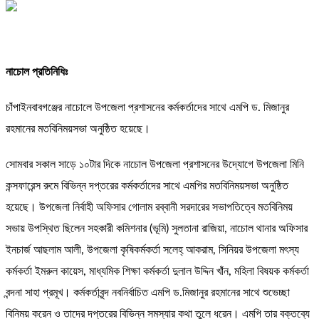
নাচোল প্রতিনিধিঃ
চাঁপাইনবাবগঞ্জের নাচোলে উপজেলা প্রশাসনের কর্মকর্তাদের সাথে এমপি ড. মিজানুর
রহমানের মতবিনিময়সভা অনুষ্ঠিত হয়েছে।
সোমবার সকাল সাড়ে ১০টার দিকে নাচোল উপজেলা প্রশাসনের উদ্যোগে উপজেলা মিনি
কন্সফারেন্স রুমে বিভিন্ন দপ্তরের কর্মকর্তাদের সাথে এমপির মতবিনিময়সভা অনুষ্ঠিত
হয়েছে। উপজেলা নির্বাহী অফিসার গোলাম রব্বানী সরদারের সভাপতিত্বে মতবিনিময়
সভায় উপস্থিত ছিলেন সহকারী কমিশনার (ভূমি) সুলতানা রাজিয়া, নাচোল থানার অফিসার
ইনচার্জ আছলাম আলী, উপজেলা কৃষিকর্মকর্তা সলেহ্ আকরাম, সিনিয়র উপজেলা মৎস্য
কর্মকর্তা ইমরুল কায়েস, মাধ্যমিক শিক্ষা কর্মকর্তা দুলাল উদ্দিন খাঁন, মহিলা বিষয়ক কর্মকর্তা
বন্দনা সাহা প্রমূখ। কর্মকর্তাবৃন্দ নবনির্বাচিত এমপি ড.মিজানুর রহমানের সাথে শুভেচ্ছা
বিনিময় করেন ও তাদের দপ্তরের বিভিন্ন সমস্যার কথা তুলে ধরেন। এমপি তার বক্তব্যে