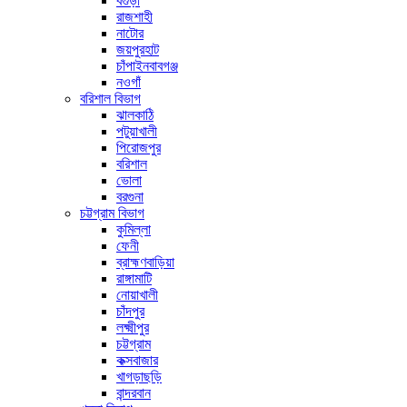
বগুড়া
রাজশাহী
নাটোর
জয়পুরহাট
চাঁপাইনবাবগঞ্জ
নওগাঁ
বরিশাল বিভাগ
ঝালকাঠি
পটুয়াখালী
পিরোজপুর
বরিশাল
ভোলা
বরগুনা
চট্টগ্রাম বিভাগ
কুমিল্লা
ফেনী
ব্রাহ্মণবাড়িয়া
রাঙ্গামাটি
নোয়াখালী
চাঁদপুর
লক্ষ্মীপুর
চট্টগ্রাম
কক্সবাজার
খাগড়াছড়ি
বান্দরবান