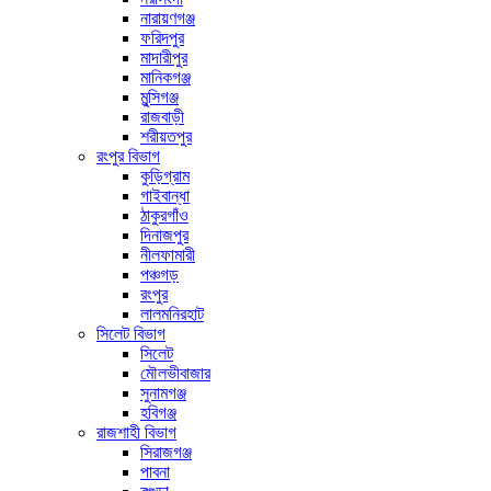
নারায়ণগঞ্জ
ফরিদপুর
মাদারীপুর
মানিকগঞ্জ
মুন্সিগঞ্জ
রাজবাড়ী
শরীয়তপুর
রংপুর বিভাগ
কুড়িগ্রাম
গাইবান্ধা
ঠাকুরগাঁও
দিনাজপুর
নীলফামারী
পঞ্চগড়
রংপুর
লালমনিরহাট
সিলেট বিভাগ
সিলেট
মৌলভীবাজার
সুনামগঞ্জ
হবিগঞ্জ
রাজশাহী বিভাগ
সিরাজগঞ্জ
পাবনা