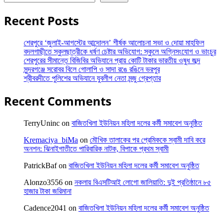
Recent Posts
শেরপুরে ‘জুলাই-আগস্টের আন্দোলন’ শীর্ষক আলোচনা সভা ও দোয়া মাহফিল
বদলগাছীতে স্কুলছাত্রীকে ধর্ষণ চেষ্টার অভিযোগ: স্কুলে অগ্নিসংযোগ ও ভাংচুর
শেরপুরের সীমান্তে বিজিবির অভিযানে প্রায় কোটি টাকার ভারতীয় ওষুধ জব্দ
সুন্দরগঞ্জে সরোবর বিলে গোলাপি ও সাদা রঙে রঙিনে ভরপুর
শ্রীবরদীতে পুলিশের অভিযানে যুবলীগ নেতা মন্জু গ্রেপ্তার
Recent Comments
TerryUninc
on
বাজিতখিলা ইউনিয়ন মহিলা দলের কর্মী সমাবেশ অনুষ্ঠিত
Kremaciya_biMa
on
মৌখিক তালাকের পর প্রেমিককে স্বামী দাবি করে
অনশন: ঝিনাইগাতীতে পারিবারিক নাটক, বিপাকে প্রথম স্বামী
PatrickBaf
on
বাজিতখিলা ইউনিয়ন মহিলা দলের কর্মী সমাবেশ অনুষ্ঠিত
Alonzo3556
on
নকলায় বিএসটিআই লোগো জালিয়াতি: দুই প্রতিষ্ঠানে ৮৫
হাজার টাকা জরিমানা
Cadence2041
on
বাজিতখিলা ইউনিয়ন মহিলা দলের কর্মী সমাবেশ অনুষ্ঠিত