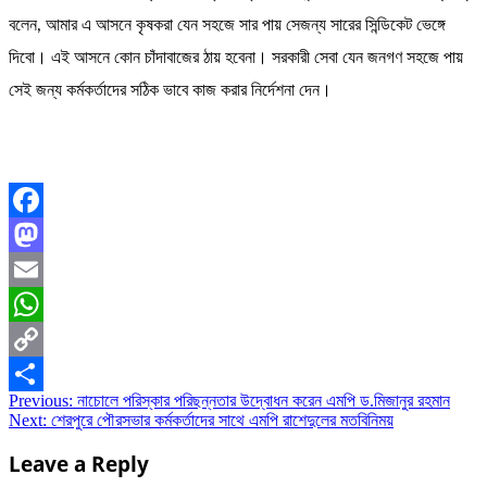
বলেন, আমার এ আসনে কৃষকরা যেন সহজে সার পায় সেজন্য সারের সিন্ডিকেট ভেঙ্গে
দিবো। এই আসনে কোন চাঁদাবাজের ঠায় হবেনা। সরকারী সেবা যেন জনগণ সহজে পায়
সেই জন্য কর্মকর্তাদের সঠিক ভাবে কাজ করার নির্দেশনা দেন।
Facebook
Mastodon
Email
WhatsApp
Copy
Post
Previous:
নাচোলে পরিস্কার পরিছন্নতার উদ্বোধন করেন এমপি ড.মিজানুর রহমান
Link
Share
Next:
শেরপুরে পৌরসভার কর্মকর্তাদের সাথে এমপি রাশেদুলের মতবিনিময়
navigation
Leave a Reply