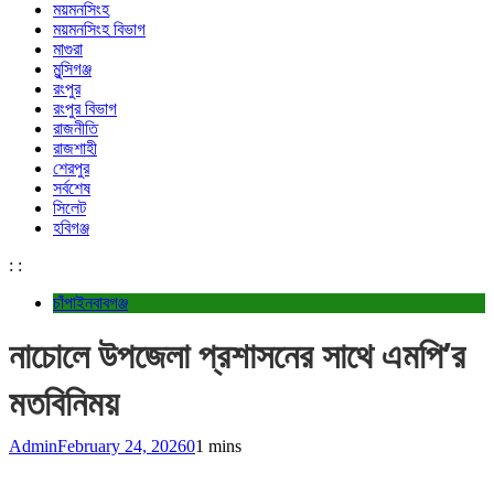
ময়মনসিংহ
ময়মনসিংহ বিভাগ
মাগুরা
মুন্সিগঞ্জ
রংপুর
রংপুর বিভাগ
রাজনীতি
রাজশাহী
শেরপুর
সর্বশেষ
সিলেট
হবিগঞ্জ
:
:
চাঁপাইনবাবগঞ্জ
নাচোলে উপজেলা প্রশাসনের সাথে এমপি’র
মতবিনিময়
Admin
February 24, 2026
0
1 mins