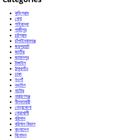
কুড়িগ্রাম
খেলা
গাইবান্ধা
গাজীপুর
চট্টগ্রাম
চাঁপাইনবাবগঞ্জ
জয়পুরহাট
জাতীয়
জামালপুর
টাঙ্গাইল
ঠাকুরগাঁও
ঢাকা
নওগাঁ
নড়াইল
নাটোর
নারায়ণগঞ্জ
নীলফামারী
নেত্রকোণা
নোয়াখালী
বরিশাল
বরিশাল বিভাগ
বাংলাদেশ
বিনোদন