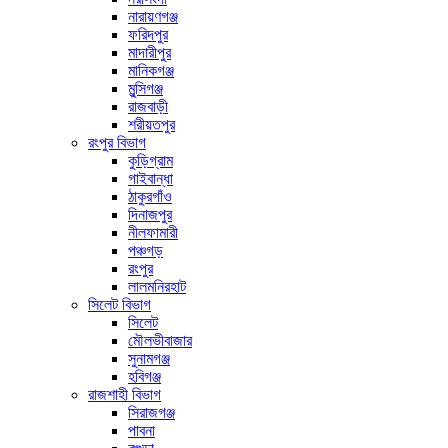
নারায়ণগঞ্জ
ফরিদপুর
মাদারীপুর
মানিকগঞ্জ
মুন্সিগঞ্জ
রাজবাড়ী
শরীয়তপুর
রংপুর বিভাগ
কুড়িগ্রাম
গাইবান্ধা
ঠাকুরগাঁও
দিনাজপুর
নীলফামারী
পঞ্চগড়
রংপুর
লালমনিরহাট
সিলেট বিভাগ
সিলেট
মৌলভীবাজার
সুনামগঞ্জ
হবিগঞ্জ
রাজশাহী বিভাগ
সিরাজগঞ্জ
পাবনা