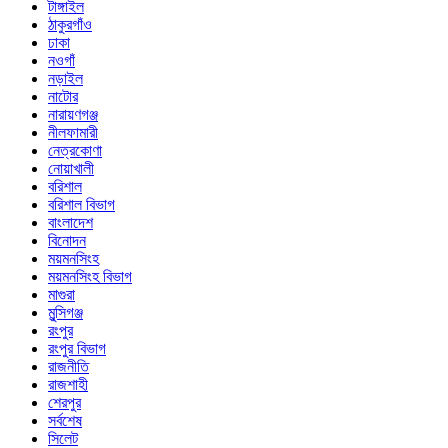
টাঙ্গাইল
ঠাকুরগাঁও
ঢাকা
নওগাঁ
নড়াইল
নাটোর
নারায়ণগঞ্জ
নীলফামারী
নেত্রকোণা
নোয়াখালী
বরিশাল
বরিশাল বিভাগ
বাংলাদেশ
বিনোদন
ময়মনসিংহ
ময়মনসিংহ বিভাগ
মাগুরা
মুন্সিগঞ্জ
রংপুর
রংপুর বিভাগ
রাজনীতি
রাজশাহী
শেরপুর
সর্বশেষ
সিলেট