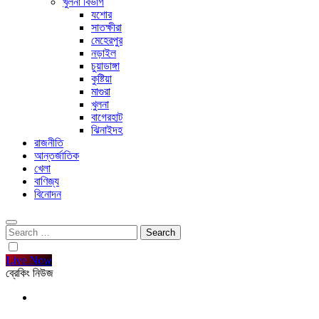
খুলনা বিভাগ
যশোর
সাতক্ষীরা
মেহেরপুর
নড়াইল
চুয়াডাঙ্গা
কুষ্টিয়া
মাগুরা
খুলনা
বাগেরহাট
ঝিনাইদহ
রাজনীতি
আন্তর্জাতিক
খেলা
বাণিজ্য
বিনোদন
Search
for:
Live Now
ব্রেকিং নিউজ