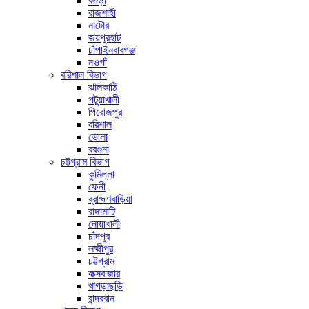
বগুড়া
রাজশাহী
নাটোর
জয়পুরহাট
চাঁপাইনবাবগঞ্জ
নওগাঁ
বরিশাল বিভাগ
ঝালকাঠি
পটুয়াখালী
পিরোজপুর
বরিশাল
ভোলা
বরগুনা
চট্টগ্রাম বিভাগ
কুমিল্লা
ফেনী
ব্রাহ্মণবাড়িয়া
রাঙ্গামাটি
নোয়াখালী
চাঁদপুর
লক্ষ্মীপুর
চট্টগ্রাম
কক্সবাজার
খাগড়াছড়ি
বান্দরবান