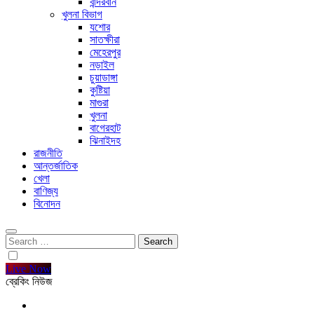
বান্দরবান
খুলনা বিভাগ
যশোর
সাতক্ষীরা
মেহেরপুর
নড়াইল
চুয়াডাঙ্গা
কুষ্টিয়া
মাগুরা
খুলনা
বাগেরহাট
ঝিনাইদহ
রাজনীতি
আন্তর্জাতিক
খেলা
বাণিজ্য
বিনোদন
Search
for:
Live Now
ব্রেকিং নিউজ