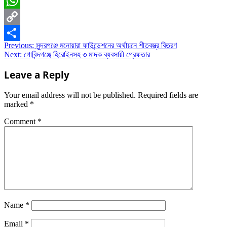
Email
WhatsApp
Copy
Post
Previous:
সুন্দরগঞ্জে মনোয়ারা ফাউন্ডেশনের অর্থায়নে শীতবস্ত্র বিতরণ
Link
Share
Next:
গোবিন্দগঞ্জে হিরোইনসহ ৩ মাদক ব্যবসায়ী গ্রেফতার
navigation
Leave a Reply
Your email address will not be published.
Required fields are
marked
*
Comment
*
Name
*
Email
*