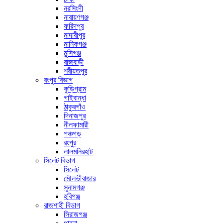
নরসিংদী
নারায়ণগঞ্জ
ফরিদপুর
মাদারীপুর
মানিকগঞ্জ
মুন্সিগঞ্জ
রাজবাড়ী
শরীয়তপুর
রংপুর বিভাগ
কুড়িগ্রাম
গাইবান্ধা
ঠাকুরগাঁও
দিনাজপুর
নীলফামারী
পঞ্চগড়
রংপুর
লালমনিরহাট
সিলেট বিভাগ
সিলেট
মৌলভীবাজার
সুনামগঞ্জ
হবিগঞ্জ
রাজশাহী বিভাগ
সিরাজগঞ্জ