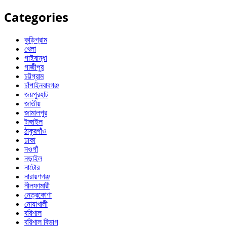
Categories
কুড়িগ্রাম
খেলা
গাইবান্ধা
গাজীপুর
চট্টগ্রাম
চাঁপাইনবাবগঞ্জ
জয়পুরহাট
জাতীয়
জামালপুর
টাঙ্গাইল
ঠাকুরগাঁও
ঢাকা
নওগাঁ
নড়াইল
নাটোর
নারায়ণগঞ্জ
নীলফামারী
নেত্রকোণা
নোয়াখালী
বরিশাল
বরিশাল বিভাগ