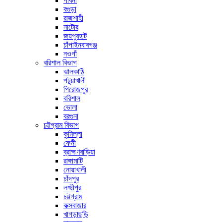
পাবনা
বগুড়া
রাজশাহী
নাটোর
জয়পুরহাট
চাঁপাইনবাবগঞ্জ
নওগাঁ
বরিশাল বিভাগ
ঝালকাঠি
পটুয়াখালী
পিরোজপুর
বরিশাল
ভোলা
বরগুনা
চট্টগ্রাম বিভাগ
কুমিল্লা
ফেনী
ব্রাহ্মণবাড়িয়া
রাঙ্গামাটি
নোয়াখালী
চাঁদপুর
লক্ষ্মীপুর
চট্টগ্রাম
কক্সবাজার
খাগড়াছড়ি