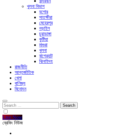
বান্দরবান
খুলনা বিভাগ
যশোর
সাতক্ষীরা
মেহেরপুর
নড়াইল
চুয়াডাঙ্গা
কুষ্টিয়া
মাগুরা
খুলনা
বাগেরহাট
ঝিনাইদহ
রাজনীতি
আন্তর্জাতিক
খেলা
বাণিজ্য
বিনোদন
Search
for:
Live Now
ব্রেকিং নিউজ