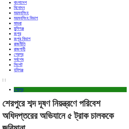
বাংলাদেশ
বিনোদন
ময়মনসিংহ
ময়মনসিংহ বিভাগ
মাগুরা
মুন্সিগঞ্জ
রংপুর
রংপুর বিভাগ
রাজনীতি
রাজশাহী
শেরপুর
সর্বশেষ
সিলেট
হবিগঞ্জ
:
:
শেরপুর
শেরপুরে শব্দ দূষণ নিয়ন্ত্রণে পরিবেশ
অধিদপ্তরের অভিযানে ৫ ট্রাক চালককে
জরিমানা