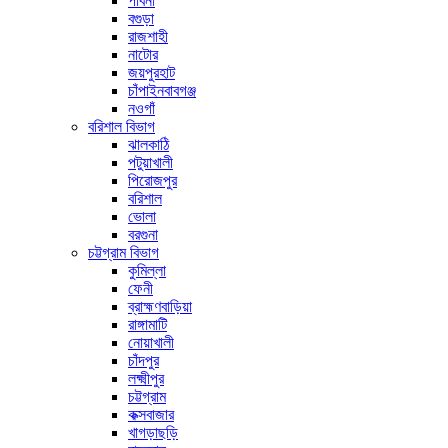
পাবনা
বগুড়া
রাজশাহী
নাটোর
জয়পুরহাট
চাঁপাইনবাবগঞ্জ
নওগাঁ
বরিশাল বিভাগ
ঝালকাঠি
পটুয়াখালী
পিরোজপুর
বরিশাল
ভোলা
বরগুনা
চট্টগ্রাম বিভাগ
কুমিল্লা
ফেনী
ব্রাহ্মণবাড়িয়া
রাঙ্গামাটি
নোয়াখালী
চাঁদপুর
লক্ষ্মীপুর
চট্টগ্রাম
কক্সবাজার
খাগড়াছড়ি