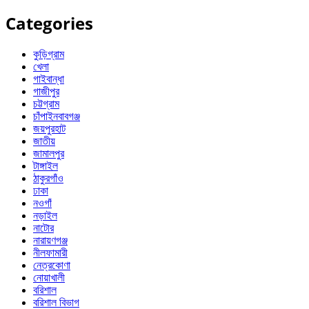
Categories
কুড়িগ্রাম
খেলা
গাইবান্ধা
গাজীপুর
চট্টগ্রাম
চাঁপাইনবাবগঞ্জ
জয়পুরহাট
জাতীয়
জামালপুর
টাঙ্গাইল
ঠাকুরগাঁও
ঢাকা
নওগাঁ
নড়াইল
নাটোর
নারায়ণগঞ্জ
নীলফামারী
নেত্রকোণা
নোয়াখালী
বরিশাল
বরিশাল বিভাগ