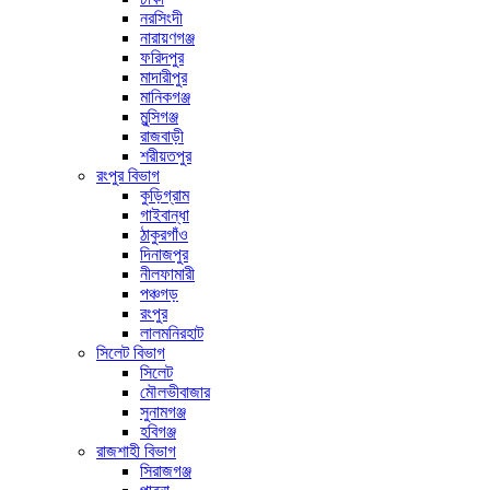
নরসিংদী
নারায়ণগঞ্জ
ফরিদপুর
মাদারীপুর
মানিকগঞ্জ
মুন্সিগঞ্জ
রাজবাড়ী
শরীয়তপুর
রংপুর বিভাগ
কুড়িগ্রাম
গাইবান্ধা
ঠাকুরগাঁও
দিনাজপুর
নীলফামারী
পঞ্চগড়
রংপুর
লালমনিরহাট
সিলেট বিভাগ
সিলেট
মৌলভীবাজার
সুনামগঞ্জ
হবিগঞ্জ
রাজশাহী বিভাগ
সিরাজগঞ্জ