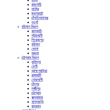
বগুড়া
রাজশাহী
নাটোর
জয়পুরহাট
চাঁপাইনবাবগঞ্জ
নওগাঁ
বরিশাল বিভাগ
ঝালকাঠি
পটুয়াখালী
পিরোজপুর
বরিশাল
ভোলা
বরগুনা
চট্টগ্রাম বিভাগ
কুমিল্লা
ফেনী
ব্রাহ্মণবাড়িয়া
রাঙ্গামাটি
নোয়াখালী
চাঁদপুর
লক্ষ্মীপুর
চট্টগ্রাম
কক্সবাজার
খাগড়াছড়ি
বান্দরবান