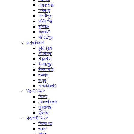
নারায়ণগঞ্জ
ফরিদপুর
মাদারীপুর
মানিকগঞ্জ
মুন্সিগঞ্জ
রাজবাড়ী
শরীয়তপুর
রংপুর বিভাগ
কুড়িগ্রাম
গাইবান্ধা
ঠাকুরগাঁও
দিনাজপুর
নীলফামারী
পঞ্চগড়
রংপুর
লালমনিরহাট
সিলেট বিভাগ
সিলেট
মৌলভীবাজার
সুনামগঞ্জ
হবিগঞ্জ
রাজশাহী বিভাগ
সিরাজগঞ্জ
পাবনা