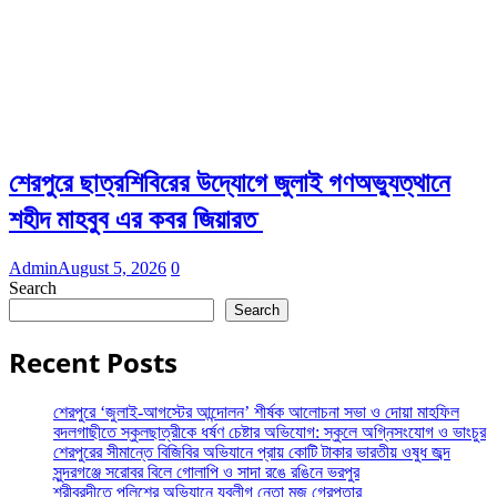
শেরপুরে ছাত্রশিবিরের উদ্যোগে জুলাই গণঅভ্যুত্থানে
শহীদ মাহবুব এর কবর জিয়ারত
Admin
August 5, 2026
0
Search
Search
Recent Posts
শেরপুরে ‘জুলাই-আগস্টের আন্দোলন’ শীর্ষক আলোচনা সভা ও দোয়া মাহফিল
বদলগাছীতে স্কুলছাত্রীকে ধর্ষণ চেষ্টার অভিযোগ: স্কুলে অগ্নিসংযোগ ও ভাংচুর
শেরপুরের সীমান্তে বিজিবির অভিযানে প্রায় কোটি টাকার ভারতীয় ওষুধ জব্দ
সুন্দরগঞ্জে সরোবর বিলে গোলাপি ও সাদা রঙে রঙিনে ভরপুর
শ্রীবরদীতে পুলিশের অভিযানে যুবলীগ নেতা মন্জু গ্রেপ্তার