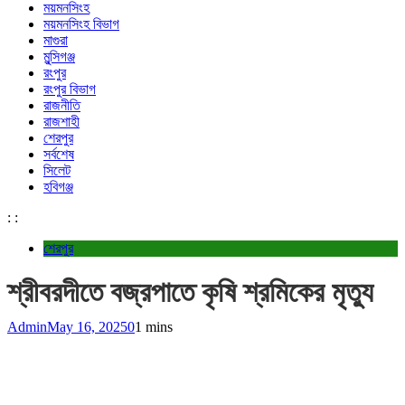
ময়মনসিংহ
ময়মনসিংহ বিভাগ
মাগুরা
মুন্সিগঞ্জ
রংপুর
রংপুর বিভাগ
রাজনীতি
রাজশাহী
শেরপুর
সর্বশেষ
সিলেট
হবিগঞ্জ
:
:
শেরপুর
শ্রীবরদীতে বজ্রপাতে কৃষি শ্রমিকের মৃত্যু
Admin
May 16, 2025
0
1 mins