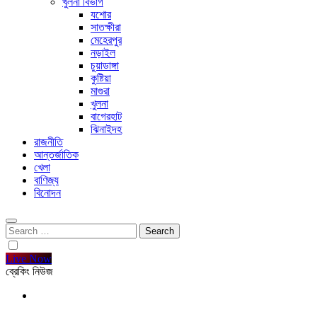
খুলনা বিভাগ
যশোর
সাতক্ষীরা
মেহেরপুর
নড়াইল
চুয়াডাঙ্গা
কুষ্টিয়া
মাগুরা
খুলনা
বাগেরহাট
ঝিনাইদহ
রাজনীতি
আন্তর্জাতিক
খেলা
বাণিজ্য
বিনোদন
Search
for:
Live Now
ব্রেকিং নিউজ