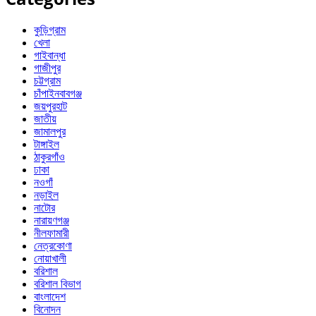
কুড়িগ্রাম
খেলা
গাইবান্ধা
গাজীপুর
চট্টগ্রাম
চাঁপাইনবাবগঞ্জ
জয়পুরহাট
জাতীয়
জামালপুর
টাঙ্গাইল
ঠাকুরগাঁও
ঢাকা
নওগাঁ
নড়াইল
নাটোর
নারায়ণগঞ্জ
নীলফামারী
নেত্রকোণা
নোয়াখালী
বরিশাল
বরিশাল বিভাগ
বাংলাদেশ
বিনোদন