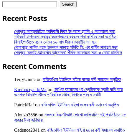
Search
Recent Posts
শেরপুরে আন্তর্জাতিক আদিবাসী দিবস উপলক্ষে র‌্যালি ও আলোচনা সভা
শ্রীবরদী উপজেলা স্বাস্থ্য কমপ্লেক্সের ব্যবস্থাপনা কমিটির সভা অনুষ্ঠিত
ঝিনাইগাতীতে বনের ভেতর ১৬ লাখ টাকার ভারতীয় মদ জব্দ
ঘোনাপাড়া সার্বিক গ্রাম উন্নয়ন সমবায় সমিতি লি: এর বার্ষিক সাধারণ সভা
শেরপুরে ‘জুলাই-আগস্টের আন্দোলন’ শীর্ষক আলোচনা সভা ও দোয়া মাহফিল
Recent Comments
TerryUninc
on
বাজিতখিলা ইউনিয়ন মহিলা দলের কর্মী সমাবেশ অনুষ্ঠিত
Kremaciya_biMa
on
মৌখিক তালাকের পর প্রেমিককে স্বামী দাবি করে
অনশন: ঝিনাইগাতীতে পারিবারিক নাটক, বিপাকে প্রথম স্বামী
PatrickBaf
on
বাজিতখিলা ইউনিয়ন মহিলা দলের কর্মী সমাবেশ অনুষ্ঠিত
Alonzo3556
on
নকলায় বিএসটিআই লোগো জালিয়াতি: দুই প্রতিষ্ঠানে ৮৫
হাজার টাকা জরিমানা
Cadence2041
on
বাজিতখিলা ইউনিয়ন মহিলা দলের কর্মী সমাবেশ অনুষ্ঠিত