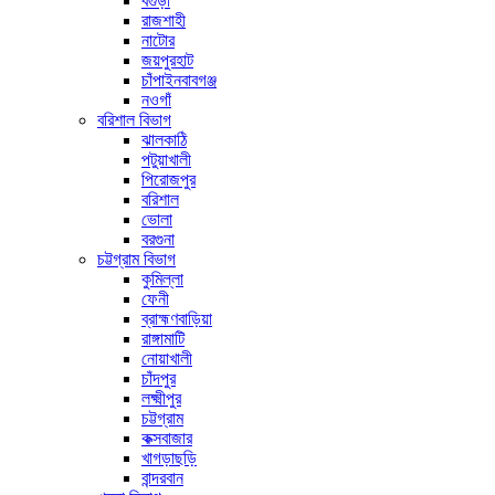
বগুড়া
রাজশাহী
নাটোর
জয়পুরহাট
চাঁপাইনবাবগঞ্জ
নওগাঁ
বরিশাল বিভাগ
ঝালকাঠি
পটুয়াখালী
পিরোজপুর
বরিশাল
ভোলা
বরগুনা
চট্টগ্রাম বিভাগ
কুমিল্লা
ফেনী
ব্রাহ্মণবাড়িয়া
রাঙ্গামাটি
নোয়াখালী
চাঁদপুর
লক্ষ্মীপুর
চট্টগ্রাম
কক্সবাজার
খাগড়াছড়ি
বান্দরবান