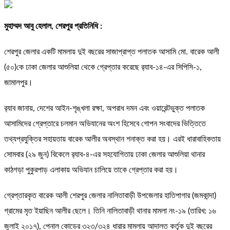
মুহাম্মদ আবু হেলাল, শেরপুর প্রতিনিধি :
শেরপুর জেলার একটি মামলায় দুই বছরের সাজাপ্রাপ্ত পলাতক আসামি মো. বারেক আলী
(৫০)কে ঢাকা জেলার আশুলিয়া থেকে গ্রেপ্তার করেছে র‌্যাব-১৪-এর সিপিসি-১,
জামালপুর।
র‌্যাব জানায়, দেশের আইন-শৃঙ্খলা রক্ষা, অপরাধ দমন এবং ওয়ারেন্টভুক্ত পলাতক
আসামিদের গ্রেপ্তারে চলমান অভিযানের অংশ হিসেবে গোপন সংবাদের ভিত্তিতে
তথ্যপ্রযুক্তির সহায়তায় বারেক আলীর অবস্থান শনাক্ত করা হয়। এরই ধারাবাহিকতায়
সোমবার (২৯ জুন) বিকেলে র‌্যাব-৪-এর সহযোগিতায় ঢাকা জেলার আশুলিয়া থানার
কাঠগড়া পুকুরপাড় এলাকায় অভিযান চালিয়ে তাকে গ্রেপ্তার করা হয়।
গ্রেপ্তারকৃত বারেক আলী শেরপুর জেলার নালিতাবাড়ী উপজেলার হাতিপাগার (জমকান্দা)
গ্রামের মৃত ইয়াছিন আলীর ছেলে। তিনি নালিতাবাড়ী থানার মামলা নং-১৯ (তারিখ: ১৬
জুলাই ২০১৭), পেনাল কোডের ৩২৩/৩২৪ ধারার মামলায় আদালত কর্তৃক দুই বছরের