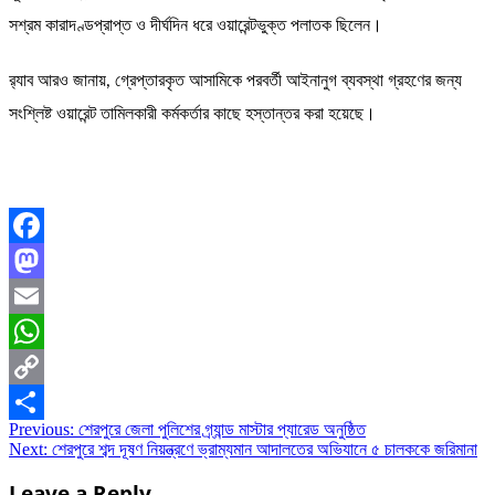
সশ্রম কারাদণ্ডপ্রাপ্ত ও দীর্ঘদিন ধরে ওয়ারেন্টভুক্ত পলাতক ছিলেন।
র‌্যাব আরও জানায়, গ্রেপ্তারকৃত আসামিকে পরবর্তী আইনানুগ ব্যবস্থা গ্রহণের জন্য
সংশ্লিষ্ট ওয়ারেন্ট তামিলকারী কর্মকর্তার কাছে হস্তান্তর করা হয়েছে।
Facebook
Mastodon
Email
WhatsApp
Copy
Post
Previous:
শেরপুরে জেলা পুলিশের গ্র্যান্ড মাস্টার প্যারেড অনুষ্ঠিত
Link
Share
Next:
শেরপুরে শব্দ দূষণ নিয়ন্ত্রণে ভ্রাম্যমান আদালতের অভিযানে ৫ চালককে জরিমানা
navigation
Leave a Reply