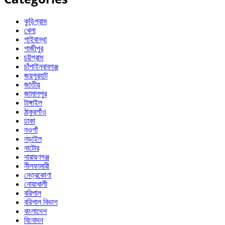
কুড়িগ্রাম
খেলা
গাইবান্ধা
গাজীপুর
চট্টগ্রাম
চাঁপাইনবাবগঞ্জ
জয়পুরহাট
জাতীয়
জামালপুর
টাঙ্গাইল
ঠাকুরগাঁও
ঢাকা
নওগাঁ
নড়াইল
নাটোর
নারায়ণগঞ্জ
নীলফামারী
নেত্রকোণা
নোয়াখালী
বরিশাল
বরিশাল বিভাগ
বাংলাদেশ
বিনোদন