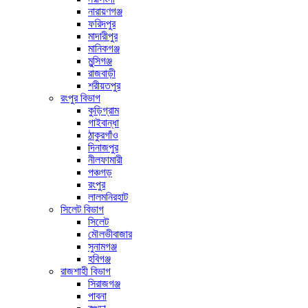
নারায়ণগঞ্জ
ফরিদপুর
মাদারীপুর
মানিকগঞ্জ
মুন্সিগঞ্জ
রাজবাড়ী
শরীয়তপুর
রংপুর বিভাগ
কুড়িগ্রাম
গাইবান্ধা
ঠাকুরগাঁও
দিনাজপুর
নীলফামারী
পঞ্চগড়
রংপুর
লালমনিরহাট
সিলেট বিভাগ
সিলেট
মৌলভীবাজার
সুনামগঞ্জ
হবিগঞ্জ
রাজশাহী বিভাগ
সিরাজগঞ্জ
পাবনা