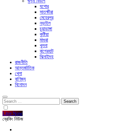
খুলনা বিভাগ
যশোর
সাতক্ষীরা
মেহেরপুর
নড়াইল
চুয়াডাঙ্গা
কুষ্টিয়া
মাগুরা
খুলনা
বাগেরহাট
ঝিনাইদহ
রাজনীতি
আন্তর্জাতিক
খেলা
বাণিজ্য
বিনোদন
Search
for:
Live Now
ব্রেকিং নিউজ