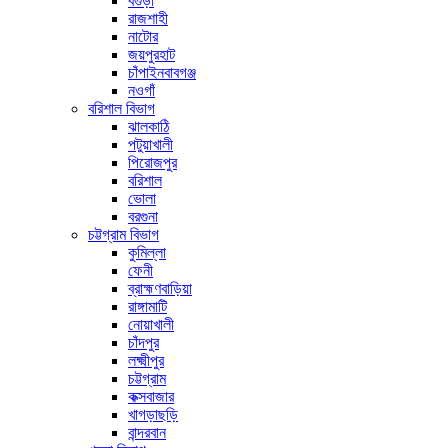
বগুড়া
রাজশাহী
নাটোর
জয়পুরহাট
চাঁপাইনবাবগঞ্জ
নওগাঁ
বরিশাল বিভাগ
ঝালকাঠি
পটুয়াখালী
পিরোজপুর
বরিশাল
ভোলা
বরগুনা
চট্টগ্রাম বিভাগ
কুমিল্লা
ফেনী
ব্রাহ্মণবাড়িয়া
রাঙ্গামাটি
নোয়াখালী
চাঁদপুর
লক্ষ্মীপুর
চট্টগ্রাম
কক্সবাজার
খাগড়াছড়ি
বান্দরবান