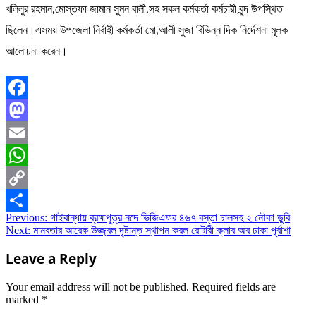
খলিলুর রহমান,মোস্তফা জামান সুমন বালী,সহ সকল কর্মকর্তা কর্মচারী বৃন্দ উপস্থিত
ছিলেন।এসময় উপজেলা নির্বাহী কর্মকর্তা মো,আলী সুজা বিভিন্ন দিক নির্দেশনা মূলক
আলোচনা করেন।
Facebook
Mastodon
Email
WhatsApp
Copy
Post
Previous:
গাইবান্ধায় ব্রহ্মপুত্র নদে ভিজিএফর ৪৬৭ বস্তা চালসহ ২ নৌকা ডুবি
Link
Share
Next:
মানবতার আরেক উজ্জ্বল দৃষ্টান্ত স্থাপন করল রোটারী ক্লাব অব ঢাকা পূর্বাশা
navigation
Leave a Reply
Your email address will not be published.
Required fields are
marked
*