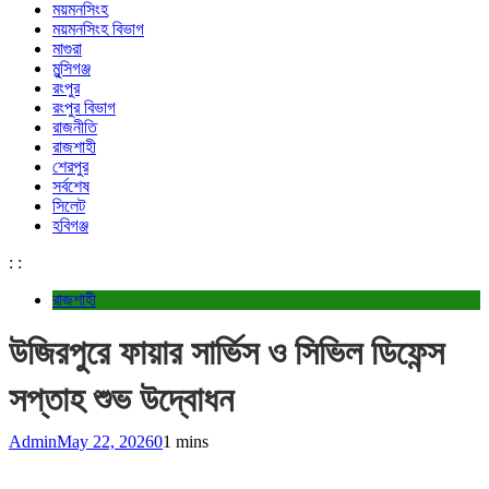
ময়মনসিংহ
ময়মনসিংহ বিভাগ
মাগুরা
মুন্সিগঞ্জ
রংপুর
রংপুর বিভাগ
রাজনীতি
রাজশাহী
শেরপুর
সর্বশেষ
সিলেট
হবিগঞ্জ
:
:
রাজশাহী
উজিরপুরে ফায়ার সার্ভিস ও সিভিল ডিফেন্স
সপ্তাহ শুভ উদ্বোধন
Admin
May 22, 2026
0
1 mins