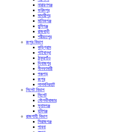
নারায়ণগঞ্জ
ফরিদপুর
মাদারীপুর
মানিকগঞ্জ
মুন্সিগঞ্জ
রাজবাড়ী
শরীয়তপুর
রংপুর বিভাগ
কুড়িগ্রাম
গাইবান্ধা
ঠাকুরগাঁও
দিনাজপুর
নীলফামারী
পঞ্চগড়
রংপুর
লালমনিরহাট
সিলেট বিভাগ
সিলেট
মৌলভীবাজার
সুনামগঞ্জ
হবিগঞ্জ
রাজশাহী বিভাগ
সিরাজগঞ্জ
পাবনা