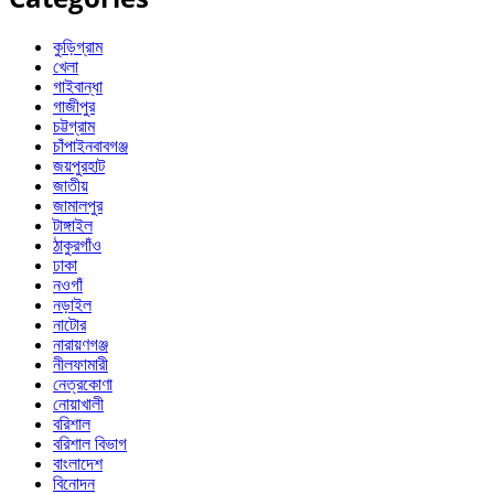
কুড়িগ্রাম
খেলা
গাইবান্ধা
গাজীপুর
চট্টগ্রাম
চাঁপাইনবাবগঞ্জ
জয়পুরহাট
জাতীয়
জামালপুর
টাঙ্গাইল
ঠাকুরগাঁও
ঢাকা
নওগাঁ
নড়াইল
নাটোর
নারায়ণগঞ্জ
নীলফামারী
নেত্রকোণা
নোয়াখালী
বরিশাল
বরিশাল বিভাগ
বাংলাদেশ
বিনোদন