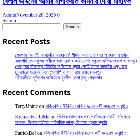
বেলাল উদ্দিনের আত্মার মাগফিরাত কামনায় দোয়া মাহফিল
Admin
November 20, 2025
0
Search
Search
Recent Posts
শেরপুরে ‘জুলাই-আগস্টের আন্দোলন’ শীর্ষক আলোচনা সভা ও দোয়া মাহফিল
বদলগাছীতে স্কুলছাত্রীকে ধর্ষণ চেষ্টার অভিযোগ: স্কুলে অগ্নিসংযোগ ও ভাংচুর
শেরপুরের সীমান্তে বিজিবির অভিযানে প্রায় কোটি টাকার ভারতীয় ওষুধ জব্দ
সুন্দরগঞ্জে সরোবর বিলে গোলাপি ও সাদা রঙে রঙিনে ভরপুর
শ্রীবরদীতে পুলিশের অভিযানে যুবলীগ নেতা মন্জু গ্রেপ্তার
Recent Comments
TerryUninc
on
বাজিতখিলা ইউনিয়ন মহিলা দলের কর্মী সমাবেশ অনুষ্ঠিত
Kremaciya_biMa
on
মৌখিক তালাকের পর প্রেমিককে স্বামী দাবি করে
অনশন: ঝিনাইগাতীতে পারিবারিক নাটক, বিপাকে প্রথম স্বামী
PatrickBaf
on
বাজিতখিলা ইউনিয়ন মহিলা দলের কর্মী সমাবেশ অনুষ্ঠিত