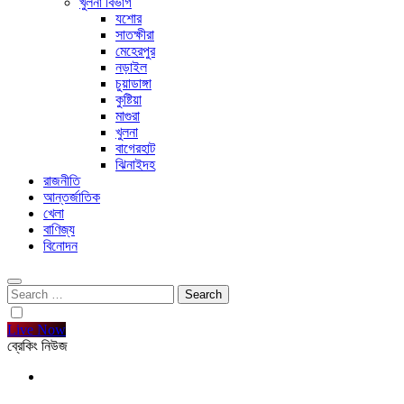
খুলনা বিভাগ
যশোর
সাতক্ষীরা
মেহেরপুর
নড়াইল
চুয়াডাঙ্গা
কুষ্টিয়া
মাগুরা
খুলনা
বাগেরহাট
ঝিনাইদহ
রাজনীতি
আন্তর্জাতিক
খেলা
বাণিজ্য
বিনোদন
Search
for:
Live Now
ব্রেকিং নিউজ