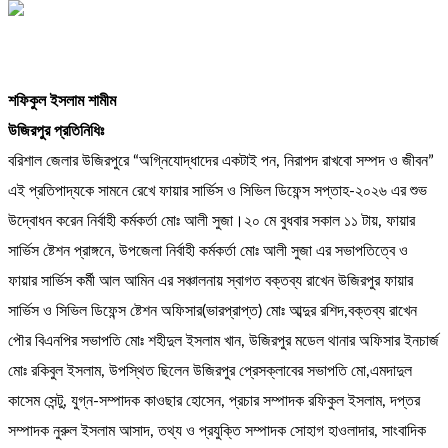
শফিকুল ইসলাম শামীম
উজিরপুর প্রতিনিধিঃ
বরিশাল জেলার উজিরপুরে “অগ্নিযোদ্ধাদের একটাই পন, নিরাপদ রাখবো সম্পদ ও জীবন”
এই প্রতিপাদ্যকে সামনে রেখে ফায়ার সার্ভিস ও সিভিল ডিফেন্স সপ্তাহ-২০২৬ এর শুভ
উদ্বোধন করেন নির্বাহী কর্মকর্তা মোঃ আলী সুজা।২০ মে বুধবার সকাল ১১ টায়, ফায়ার
সার্ভিস ষ্টেশন প্রাঙ্গনে, উপজেলা নির্বাহী কর্মকর্তা মোঃ আলী সুজা এর সভাপতিত্বে ও
ফায়ার সার্ভিস কর্মী আল আমিন এর সঞ্চালনায় স্বাগত বক্তব্য রাখেন উজিরপুর ফায়ার
সার্ভিস ও সিভিল ডিফেন্স ষ্টেশন অফিসার(ভারপ্রাপ্ত) মোঃ আব্দুর রশিদ,বক্তব্য রাখেন
পৌর বিএনপির সভাপতি মোঃ শহীদুল ইসলাম খান, উজিরপুর মডেল থানার অফিসার ইনচার্জ
মোঃ রকিবুল ইসলাম, উপস্থিত ছিলেন উজিরপুর প্রেসক্লাবের সভাপতি মো,এমদাদুল
কাসেম সেন্টু, যুগ্ন-সম্পাদক কাওছার হোসেন, প্রচার সম্পাদক রফিকুল ইসলাম, দপ্তর
সম্পাদক নুরুল ইসলাম আসাদ, তথ্য ও প্রযুক্তি সম্পাদক সোহাগ হাওলাদার, সাংবাদিক