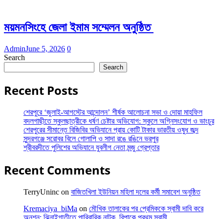
ময়মনসিংহে জেলা ইমাম সম্মেলন অনুষ্ঠিত
Admin
June 5, 2026
0
Search
Search
Recent Posts
শেরপুরে ‘জুলাই-আগস্টের আন্দোলন’ শীর্ষক আলোচনা সভা ও দোয়া মাহফিল
বদলগাছীতে স্কুলছাত্রীকে ধর্ষণ চেষ্টার অভিযোগ: স্কুলে অগ্নিসংযোগ ও ভাংচুর
শেরপুরের সীমান্তে বিজিবির অভিযানে প্রায় কোটি টাকার ভারতীয় ওষুধ জব্দ
সুন্দরগঞ্জে সরোবর বিলে গোলাপি ও সাদা রঙে রঙিনে ভরপুর
শ্রীবরদীতে পুলিশের অভিযানে যুবলীগ নেতা মন্জু গ্রেপ্তার
Recent Comments
TerryUninc
on
বাজিতখিলা ইউনিয়ন মহিলা দলের কর্মী সমাবেশ অনুষ্ঠিত
Kremaciya_biMa
on
মৌখিক তালাকের পর প্রেমিককে স্বামী দাবি করে
অনশন: ঝিনাইগাতীতে পারিবারিক নাটক, বিপাকে প্রথম স্বামী