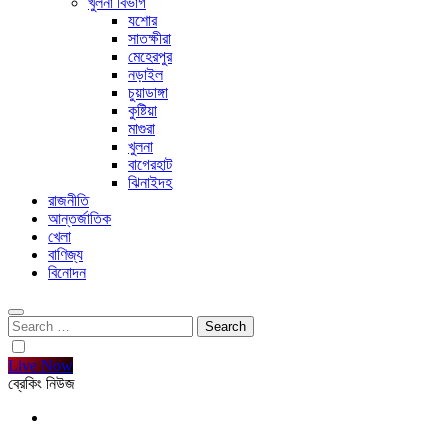
খুলনা বিভাগ
যশোর
সাতক্ষীরা
মেহেরপুর
নড়াইল
চুয়াডাঙ্গা
কুষ্টিয়া
মাগুরা
খুলনা
বাগেরহাট
ঝিনাইদহ
রাজনীতি
আন্তর্জাতিক
খেলা
বাণিজ্য
বিনোদন
Search
for:
Live Now
ব্রেকিং নিউজ