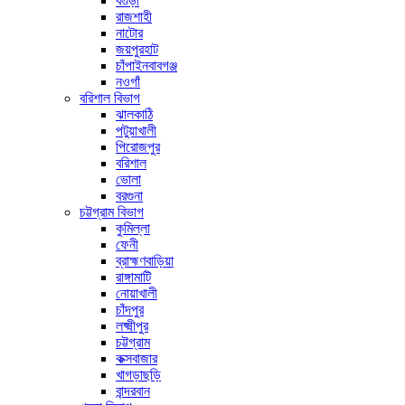
বগুড়া
রাজশাহী
নাটোর
জয়পুরহাট
চাঁপাইনবাবগঞ্জ
নওগাঁ
বরিশাল বিভাগ
ঝালকাঠি
পটুয়াখালী
পিরোজপুর
বরিশাল
ভোলা
বরগুনা
চট্টগ্রাম বিভাগ
কুমিল্লা
ফেনী
ব্রাহ্মণবাড়িয়া
রাঙ্গামাটি
নোয়াখালী
চাঁদপুর
লক্ষ্মীপুর
চট্টগ্রাম
কক্সবাজার
খাগড়াছড়ি
বান্দরবান