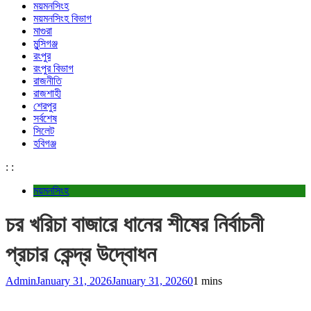
ময়মনসিংহ
ময়মনসিংহ বিভাগ
মাগুরা
মুন্সিগঞ্জ
রংপুর
রংপুর বিভাগ
রাজনীতি
রাজশাহী
শেরপুর
সর্বশেষ
সিলেট
হবিগঞ্জ
:
:
ময়মনসিংহ
চর খরিচা বাজারে ধানের শীষের নির্বাচনী
প্রচার কেন্দ্র উদ্বোধন
Admin
January 31, 2026
January 31, 2026
0
1 mins