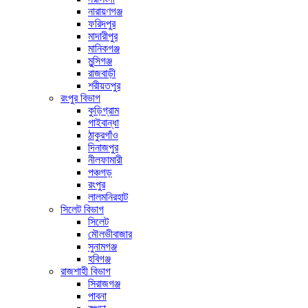
নারায়ণগঞ্জ
ফরিদপুর
মাদারীপুর
মানিকগঞ্জ
মুন্সিগঞ্জ
রাজবাড়ী
শরীয়তপুর
রংপুর বিভাগ
কুড়িগ্রাম
গাইবান্ধা
ঠাকুরগাঁও
দিনাজপুর
নীলফামারী
পঞ্চগড়
রংপুর
লালমনিরহাট
সিলেট বিভাগ
সিলেট
মৌলভীবাজার
সুনামগঞ্জ
হবিগঞ্জ
রাজশাহী বিভাগ
সিরাজগঞ্জ
পাবনা