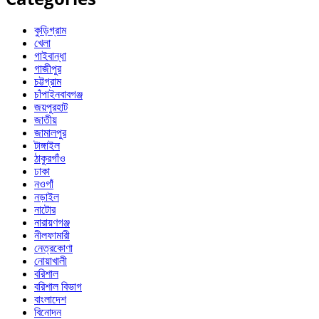
কুড়িগ্রাম
খেলা
গাইবান্ধা
গাজীপুর
চট্টগ্রাম
চাঁপাইনবাবগঞ্জ
জয়পুরহাট
জাতীয়
জামালপুর
টাঙ্গাইল
ঠাকুরগাঁও
ঢাকা
নওগাঁ
নড়াইল
নাটোর
নারায়ণগঞ্জ
নীলফামারী
নেত্রকোণা
নোয়াখালী
বরিশাল
বরিশাল বিভাগ
বাংলাদেশ
বিনোদন