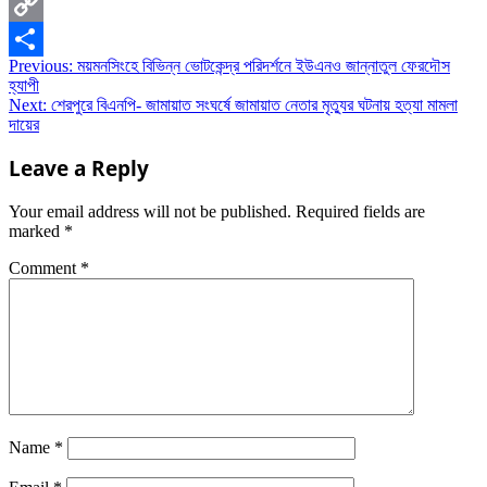
WhatsApp
Copy
Post
Previous:
ময়মনসিংহে বিভিন্ন ভোটকেন্দ্র পরিদর্শনে ইউএনও জান্নাতুল ফেরদৌস
Link
Share
হ্যাপী
navigation
Next:
শেরপুরে বিএনপি- জামায়াত সংঘর্ষে জামায়াত নেতার মৃত্যুর ঘটনায় হত্যা মামলা
দায়ের
Leave a Reply
Your email address will not be published.
Required fields are
marked
*
Comment
*
Name
*