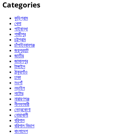
Categories
কুড়িগ্রাম
খেলা
গাইবান্ধা
গাজীপুর
চট্টগ্রাম
চাঁপাইনবাবগঞ্জ
জয়পুরহাট
জাতীয়
জামালপুর
টাঙ্গাইল
ঠাকুরগাঁও
ঢাকা
নওগাঁ
নড়াইল
নাটোর
নারায়ণগঞ্জ
নীলফামারী
নেত্রকোণা
নোয়াখালী
বরিশাল
বরিশাল বিভাগ
বাংলাদেশ