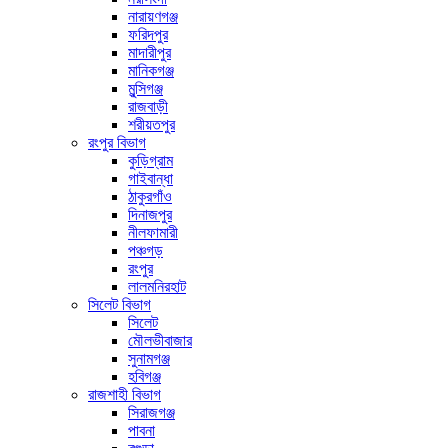
নারায়ণগঞ্জ
ফরিদপুর
মাদারীপুর
মানিকগঞ্জ
মুন্সিগঞ্জ
রাজবাড়ী
শরীয়তপুর
রংপুর বিভাগ
কুড়িগ্রাম
গাইবান্ধা
ঠাকুরগাঁও
দিনাজপুর
নীলফামারী
পঞ্চগড়
রংপুর
লালমনিরহাট
সিলেট বিভাগ
সিলেট
মৌলভীবাজার
সুনামগঞ্জ
হবিগঞ্জ
রাজশাহী বিভাগ
সিরাজগঞ্জ
পাবনা