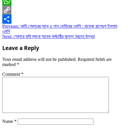
Email
WhatsApp
Copy
Post
Previous:
আমি শেরপুরের সাড়ে ৪ লাখ ভোটারের এমপি : হাফেজ রাশেদুল ইসলাম
Link
Share
এমপি
navigation
Next:
শেরপুরে কৃষি ব্যাংক সাবেক কর্মচারীর ঝুলন্ত মরদেহ উদ্ধার
Leave a Reply
Your email address will not be published.
Required fields are
marked
*
Comment
*
Name
*