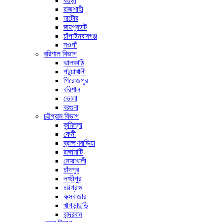
বগুড়া
রাজশাহী
নাটোর
জয়পুরহাট
চাঁপাইনবাবগঞ্জ
নওগাঁ
বরিশাল বিভাগ
ঝালকাঠি
পটুয়াখালী
পিরোজপুর
বরিশাল
ভোলা
বরগুনা
চট্টগ্রাম বিভাগ
কুমিল্লা
ফেনী
ব্রাহ্মণবাড়িয়া
রাঙ্গামাটি
নোয়াখালী
চাঁদপুর
লক্ষ্মীপুর
চট্টগ্রাম
কক্সবাজার
খাগড়াছড়ি
বান্দরবান