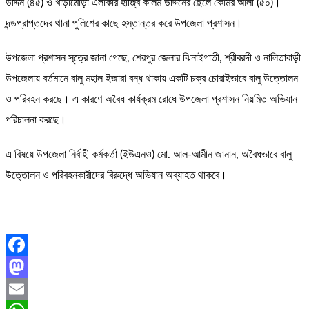
উদ্দিন (৪৫) ও খাড়ামোড়া এলাকার হাজ্বি কলিম উদ্দিনের ছেলে কোমর আলী (৫০)।
দন্ডপ্রাপ্তদের থানা পুলিশের কাছে হস্তান্তর করে উপজেলা প্রশাসন।
উপজেলা প্রশাসন সূত্রে জানা গেছে, শেরপুর জেলার ঝিনাইগাতী, শ্রীবরদী ও নালিতাবাড়ী
উপজেলায় বর্তমানে বালু মহাল ইজারা বন্ধ থাকায় একটি চক্র চোরাইভাবে বালু উত্তোলন
ও পরিবহন করছে। এ কারণে অবৈধ কার্যক্রম রোধে উপজেলা প্রশাসন নিয়মিত অভিযান
পরিচালনা করছে।
এ বিষয়ে উপজেলা নির্বাহী কর্মকর্তা (ইউএনও) মো. আল-আমীন জানান, অবৈধভাবে বালু
উত্তোলন ও পরিবহনকারীদের বিরুদ্ধে অভিযান অব্যাহত থাকবে।
Facebook
Mastodon