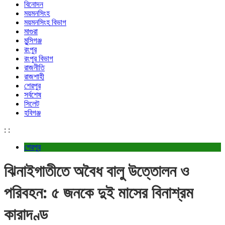
বিনোদন
ময়মনসিংহ
ময়মনসিংহ বিভাগ
মাগুরা
মুন্সিগঞ্জ
রংপুর
রংপুর বিভাগ
রাজনীতি
রাজশাহী
শেরপুর
সর্বশেষ
সিলেট
হবিগঞ্জ
:
:
শেরপুর
ঝিনাইগাতীতে অবৈধ বালু উত্তোলন ও
পরিবহন: ৫ জনকে দুই মাসের বিনাশ্রম
কারাদণ্ড