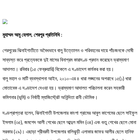
মুহাম্মদ আবু হেলাল, শেরপুর প্রতিনিধি :
শেরপুরের ঝিনাইগাতীতে অবৈধভাবে বালু উত্তোলন ও পরিবহনের দায়ে পাঁচজনকে দোষী
সাব্যস্ত করে প্রত্যেককে দুই মাসের বিনাশ্রম কারাদণ্ড প্রদান করেছেন ভ্রাম্যমাণ
আদালত। রবিবার (১৫ ফেব্রুয়ারি) বিকেলে এ দণ্ডাদেশ কার্যকর করা হয়।
বালু মহাল ও মাটি ব্যবস্থাপনা আইন, ২০১০-এর ৪ ধারা লঙ্ঘনের অপরাধে ১৫(১) ধারা
মোতাবেক এ দণ্ডাদেশ দেওয়া হয়। ভ্রাম্যমাণ আদালত পরিচালনা করেন সহকারী
কমিশনার (ভূমি) ও নির্বাহী ম্যাজিস্ট্রেট অনিন্দিতা রানী ভৌমিক।
দণ্ডপ্রাপ্তরা হলেন, ঝিনাইগাতী উপজেলার কাংশা গ্রামের আবুল কাশেমের ছেলে সাইফুল
ইসলাম (৩৫), জমশেদ আলী শেখের ছেলে আব্দুল মমিন (৩৪) এবং গুতু শেখের ছেলে মোনা
সরকার (২৯)। এছাড়া শ্রীবরদী উপজেলার বালিঝুড়ী এলাকার জাফর আলীর ছেলে হানিফ