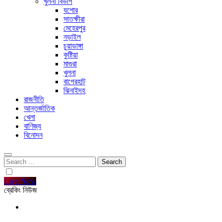
খুলনা বিভাগ
যশোর
সাতক্ষীরা
মেহেরপুর
নড়াইল
চুয়াডাঙ্গা
কুষ্টিয়া
মাগুরা
খুলনা
বাগেরহাট
ঝিনাইদহ
রাজনীতি
আন্তর্জাতিক
খেলা
বাণিজ্য
বিনোদন
Search
for:
Live Now
ব্রেকিং নিউজ