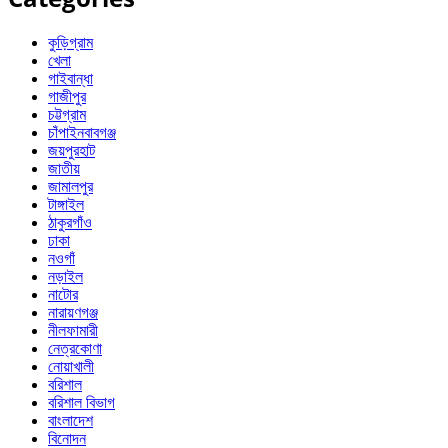
কুড়িগ্রাম
খেলা
গাইবান্ধা
গাজীপুর
চট্টগ্রাম
চাঁপাইনবাবগঞ্জ
জয়পুরহাট
জাতীয়
জামালপুর
টাঙ্গাইল
ঠাকুরগাঁও
ঢাকা
নওগাঁ
নড়াইল
নাটোর
নারায়ণগঞ্জ
নীলফামারী
নেত্রকোণা
নোয়াখালী
বরিশাল
বরিশাল বিভাগ
বাংলাদেশ
বিনোদন