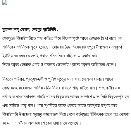
মুহাম্মদ আবু হেলাল, শেরপুর প্রতিনিধি :
শেরপুরের ঝিনাইগাতীতে গাছ কাটতে গিয়ে বিদ্যুৎস্পৃষ্টে আব্দুর রেজ্জাক (৪৭) নামে এক
শ্রমিকের মর্মান্তিক মৃত্যু হয়েছে। সোমবার (২৯ ডিসেম্বর) দুপুরে উপজেলার নলকুড়া
ইউনিয়নের মধ্য ডেফলাই গ্রামে মমিন মিয়ার বাড়িতে এ দুর্ঘটনা ঘটে।
নিহত আব্দুর রেজ্জাক একই উপজেলার ডেফলাই গ্রামের আব্দুল আজিজের ছেলে।
নিহতের পরিবার, প্রত্যক্ষদর্শী ও পুলিশ সূত্রে জানা যায়, সোমবার সকালে আব্দুর
রেজ্জাকসহ কয়েকজন শ্রমিক মমিন মিয়ার বাড়িতে গাছ কাটতে যান। গাছ কাটার এক
পর্যায়ে অসাবধানতাবশত গাছটি পাশের বিদ্যুতের তারের সংস্পর্শে এলে তিনি বিদ্যুৎস্পৃষ্ট হন
এবং মাটিতে পড়ে যান। পরে স্থানীয়রা তাকে গুরুতর আহত অবস্থায় উদ্ধার করে
ঝিনাইগাতী উপজেলা স্বাস্থ্য কমপ্লেক্সে নিয়ে গেলে কর্তব্যরত চিকিৎসক তাকে মৃত ঘোষণা
করেন। এ ঘটনায় এলাকায় শোকের ছায়া নেমে এসেছে।