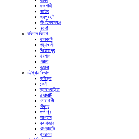
বগুড়া
রাজশাহী
নাটোর
জয়পুরহাট
চাঁপাইনবাবগঞ্জ
নওগাঁ
বরিশাল বিভাগ
ঝালকাঠি
পটুয়াখালী
পিরোজপুর
বরিশাল
ভোলা
বরগুনা
চট্টগ্রাম বিভাগ
কুমিল্লা
ফেনী
ব্রাহ্মণবাড়িয়া
রাঙ্গামাটি
নোয়াখালী
চাঁদপুর
লক্ষ্মীপুর
চট্টগ্রাম
কক্সবাজার
খাগড়াছড়ি
বান্দরবান