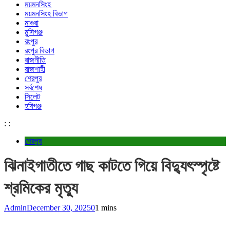
ময়মনসিংহ
ময়মনসিংহ বিভাগ
মাগুরা
মুন্সিগঞ্জ
রংপুর
রংপুর বিভাগ
রাজনীতি
রাজশাহী
শেরপুর
সর্বশেষ
সিলেট
হবিগঞ্জ
:
:
শেরপুর
ঝিনাইগাতীতে গাছ কাটতে গিয়ে বিদ্যুৎস্পৃষ্টে
শ্রমিকের মৃত্যু
Admin
December 30, 2025
0
1 mins