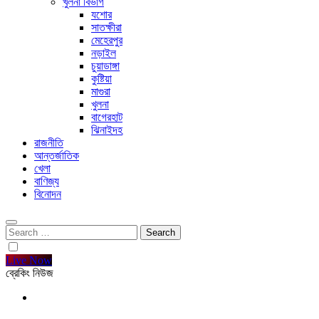
খুলনা বিভাগ
যশোর
সাতক্ষীরা
মেহেরপুর
নড়াইল
চুয়াডাঙ্গা
কুষ্টিয়া
মাগুরা
খুলনা
বাগেরহাট
ঝিনাইদহ
রাজনীতি
আন্তর্জাতিক
খেলা
বাণিজ্য
বিনোদন
Search
for:
Live Now
ব্রেকিং নিউজ