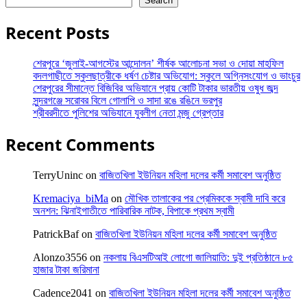
Search
Recent Posts
শেরপুরে ‘জুলাই-আগস্টের আন্দোলন’ শীর্ষক আলোচনা সভা ও দোয়া মাহফিল
বদলগাছীতে স্কুলছাত্রীকে ধর্ষণ চেষ্টার অভিযোগ: স্কুলে অগ্নিসংযোগ ও ভাংচুর
শেরপুরের সীমান্তে বিজিবির অভিযানে প্রায় কোটি টাকার ভারতীয় ওষুধ জব্দ
সুন্দরগঞ্জে সরোবর বিলে গোলাপি ও সাদা রঙে রঙিনে ভরপুর
শ্রীবরদীতে পুলিশের অভিযানে যুবলীগ নেতা মন্জু গ্রেপ্তার
Recent Comments
TerryUninc
on
বাজিতখিলা ইউনিয়ন মহিলা দলের কর্মী সমাবেশ অনুষ্ঠিত
Kremaciya_biMa
on
মৌখিক তালাকের পর প্রেমিককে স্বামী দাবি করে
অনশন: ঝিনাইগাতীতে পারিবারিক নাটক, বিপাকে প্রথম স্বামী
PatrickBaf
on
বাজিতখিলা ইউনিয়ন মহিলা দলের কর্মী সমাবেশ অনুষ্ঠিত
Alonzo3556
on
নকলায় বিএসটিআই লোগো জালিয়াতি: দুই প্রতিষ্ঠানে ৮৫
হাজার টাকা জরিমানা
Cadence2041
on
বাজিতখিলা ইউনিয়ন মহিলা দলের কর্মী সমাবেশ অনুষ্ঠিত