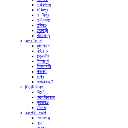
নারায়ণগঞ্জ
ফরিদপুর
মাদারীপুর
মানিকগঞ্জ
মুন্সিগঞ্জ
রাজবাড়ী
শরীয়তপুর
রংপুর বিভাগ
কুড়িগ্রাম
গাইবান্ধা
ঠাকুরগাঁও
দিনাজপুর
নীলফামারী
পঞ্চগড়
রংপুর
লালমনিরহাট
সিলেট বিভাগ
সিলেট
মৌলভীবাজার
সুনামগঞ্জ
হবিগঞ্জ
রাজশাহী বিভাগ
সিরাজগঞ্জ
পাবনা