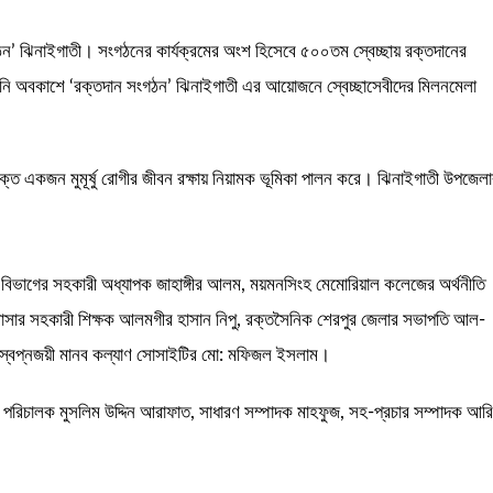
গঠন’ ঝিনাইগাতী। সংগঠনের কার্যক্রমের অংশ হিসেবে ৫০০তম স্বেচ্ছায় রক্তদানের
জনি অবকাশে ‘রক্তদান সংগঠন’ ঝিনাইগাতী এর আয়োজনে স্বেচ্ছাসেবীদের মিলনমেলা
ত একজন মুমূর্ষু রোগীর জীবন রক্ষায় নিয়ামক ভূমিকা পালন করে। ঝিনাইগাতী উপজেলা
যা বিভাগের সহকারী অধ্যাপক জাহাঙ্গীর আলম, ময়মনসিংহ মেমোরিয়াল কলেজের অর্থনীতি
াদ্রাসার সহকারী শিক্ষক আলমগীর হাসান নিপু, রক্তসৈনিক শেরপুর জেলার সভাপতি আল-
বং স্বপ্নজয়ী মানব কল্যাণ সোসাইটির মো: মফিজল ইসলাম।
র পরিচালক মুসলিম উদ্দিন আরাফাত, সাধারণ সম্পাদক মাহফুজ, সহ-প্রচার সম্পাদক আর