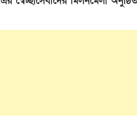
র স্বেচ্ছাসেবীদের মিলনমেলা অনুষ্ঠি