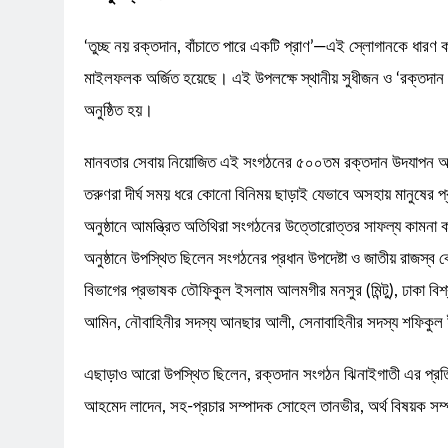
​‘তুচ্ছ নয় রক্তদান, বাঁচাতে পারে একটি প্রাণ’—এই স্লোগানকে ধার
মাইলফলক অর্জিত হয়েছে। এই উপলক্ষে স্থানীয় সুধীজন ও ‘রক্তদান 
অনুষ্ঠিত হয়।
​মানবতার সেবায় নিয়োজিত এই সংগঠনের ৫০০তম রক্তদান উদযাপন অনুষ্
তরুণরা দীর্ঘ সময় ধরে কোনো বিনিময় ছাড়াই যেভাবে অসহায় মানুষের প
​অনুষ্ঠানে আমন্ত্রিত অতিথিরা সংগঠনের উত্তোরোত্তর সাফল্য কামনা
​অনুষ্ঠানে উপস্থিত ছিলেন সংগঠনের প্রধান উপদেষ্টা ও জাতীয় রাজস
বিভাগের প্রভাষক তৌফিকুল ইসলাম আলমগীর মনসুর (মিন্টু), ঢাকা বিশ
আমিন, নৌবাহিনীর সদস্য আনছার আলী, সেনাবাহিনীর সদস্য শফিকুল ইস
এছাড়াও আরো উপস্থিত ছিলেন, রক্তদান সংগঠন ঝিনাইগাতী এর প্রতিষ্ঠ
আহমেদ লাদেন, সহ-প্রচার সম্পাদক সোহেল তানভীর, অর্থ বিষয়ক সম