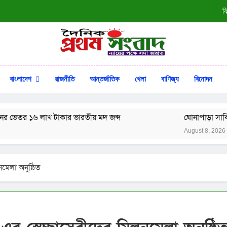
ঝ
ঘোনাপাড়া সার্বিক 
শেরপুরে ‘জুলাই-আ
ক প্রথম সংবাদ
সদা জাগ্রত
শ্রীবরদী উপজেলা
বাংলাদেশ
রাজনীতি
আন্তর্জাতিক
খেলা
বাণিজ্য
বিনোদন
ঝ
৬ লাখ টাকার ভারতীয় মদ জব্দ
ঘোনাপাড়া সার্বিক গ্রাম 
ঘোনাপাড়া সার্বিক 
August 8, 2026
শেরপুরে ‘জুলাই-আ
মেলা অনুষ্ঠিত