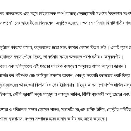
ণ করে মানবসেবার এক নতুন মাইলফলক স্পর্শ করেছে স্বেচ্ছাসেবী সংগঠন ‘রক্তদান সং
সংগঠন’- স্বেচ্ছাসেবীদের মিলনমেলা অনুষ্ঠিত হয়েছে। ৩০ মে শনিবার ঝিনাইগাতীর গ
ঠানে বক্তারা বলেন, রক্তদানের মতো মহৎ কাজের কোনো বিকল্প নেই। একটি ব্যাগ রক্
্রয়োজনে রক্ত পৌঁছে দিচ্ছে, তা বর্তমান সময়ে অত্যন্ত প্রশংসনীয় ও অনুকরণীয়।
 করেন এবং ভবিষ্যতেও এই ধরনের মানবিক কার্যক্রম অব্যাহত রাখার আহ্বান জানান।
্ব বোর্ডের কর পরিদর্শক মোঃ আমিনুল ইসলাম আকাশ, শেরপুর সরকারি কলেজের প্রাণিবিদ্
্ববিদ্যালয়ের আবহাওয়া বিজ্ঞান বিভাগের ইঞ্জিনিয়ার শাহিনুর আলম, পোড়াগাঁও দাখিল ম
লাম, সৌদি প্রবাসী সবুজ মাহমুদ ও নাজমুস সাকিব, বিশিষ্ট ব্যবসায়ী আবু তাহের এ
াতা ও পরিচালক সাদ্দাম হোসেন শান্ত, সভাপতি জে,এম জসিম উদ্দিন, কেন্দ্রীয় কমিটি
্পাদক নুরজামান, দপ্তর সম্পাদক হৃদয় হাসান আবীর সহ আরো অনেকে।