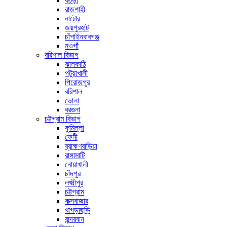
বগুড়া
রাজশাহী
নাটোর
জয়পুরহাট
চাঁপাইনবাবগঞ্জ
নওগাঁ
বরিশাল বিভাগ
ঝালকাঠি
পটুয়াখালী
পিরোজপুর
বরিশাল
ভোলা
বরগুনা
চট্টগ্রাম বিভাগ
কুমিল্লা
ফেনী
ব্রাহ্মণবাড়িয়া
রাঙ্গামাটি
নোয়াখালী
চাঁদপুর
লক্ষ্মীপুর
চট্টগ্রাম
কক্সবাজার
খাগড়াছড়ি
বান্দরবান