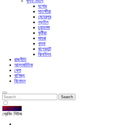
খুলনা বিভাগ
যশোর
সাতক্ষীরা
মেহেরপুর
নড়াইল
চুয়াডাঙ্গা
কুষ্টিয়া
মাগুরা
খুলনা
বাগেরহাট
ঝিনাইদহ
রাজনীতি
আন্তর্জাতিক
খেলা
বাণিজ্য
বিনোদন
Search
for:
Live Now
ব্রেকিং নিউজ