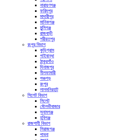
নারায়ণগঞ্জ
ফরিদপুর
মাদারীপুর
মানিকগঞ্জ
মুন্সিগঞ্জ
রাজবাড়ী
শরীয়তপুর
রংপুর বিভাগ
কুড়িগ্রাম
গাইবান্ধা
ঠাকুরগাঁও
দিনাজপুর
নীলফামারী
পঞ্চগড়
রংপুর
লালমনিরহাট
সিলেট বিভাগ
সিলেট
মৌলভীবাজার
সুনামগঞ্জ
হবিগঞ্জ
রাজশাহী বিভাগ
সিরাজগঞ্জ
পাবনা