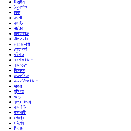
টাঙ্গাইল
ঠাকুরগাঁও
ঢাকা
নওগাঁ
নড়াইল
নাটোর
নারায়ণগঞ্জ
নীলফামারী
নেত্রকোণা
নোয়াখালী
বরিশাল
বরিশাল বিভাগ
বাংলাদেশ
বিনোদন
ময়মনসিংহ
ময়মনসিংহ বিভাগ
মাগুরা
মুন্সিগঞ্জ
রংপুর
রংপুর বিভাগ
রাজনীতি
রাজশাহী
শেরপুর
সর্বশেষ
সিলেট