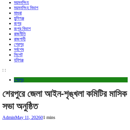
ময়মনসিংহ
ময়মনসিংহ বিভাগ
মাগুরা
মুন্সিগঞ্জ
রংপুর
রংপুর বিভাগ
রাজনীতি
রাজশাহী
শেরপুর
সর্বশেষ
সিলেট
হবিগঞ্জ
:
:
শেরপুর
শেরপুরে জেলা আইন-শৃঙ্খলা কমিটির মাসিক
সভা অনুষ্ঠিত
Admin
May 11, 2026
0
1 mins