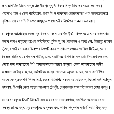
জনভোগান্তি নিরসনে প্রয়োজনীয় প্রস্তুতি বিষয়ে বিস্তারিত আলোচনা করা হয়।
এছাড়াও হাম ও ডেঙ্গু প্রতিরোধ, মশক নিধন কার্যক্রম জোরদারকরণ এবং জনসচেতনতা
বৃদ্ধির লক্ষ্যে সংশ্লিষ্ট দপ্তরসমূহকে প্রয়োজনীয় নির্দেশনা প্রদান করা হয়।
শেরপুরের অতিরিক্ত জেলা প্রশাসক ও জেলা ম্যাজিস্ট্রেট শাকিল আহমেদের সঞ্চালনায়
সভায় আরও বক্তব্য রাখেন অতিরিক্ত পুলিশ সুপার (প্রশাসন ও অর্থ) মো: মিজানুর রহমান
ভূঁঞা, স্থানীয় সরকার বিভাগের উপপরিচালক ও পৌর প্রশাসক আরিফা সিদ্দিকা, জেলা
সিভিল সার্জন ডা. মোহাম্মদ শাহীন, এনএসআইয়ের উপপরিচালক মো: ইফতেখারুল হক,
জেলা জজ আদালতের পিপি অ্যাডভোকেট আব্দুল মান্নান, জেলা জামায়াতের আমীর
মাওলানা হাফিজুর রহমান, কর্মপরিষদ সদস্য মাওলানা আব্দুল বাতেন, জেলা এনসিপির
আহবায়ক প্রকৌশলী লিখন মিয়া, জেলা বিএনপির সাবেক আহবায়ক অ্যাডভোকেট সিরাজুল
ইসলাম, বিএনপি নেতা আব্দুল আওয়াল চৌধুরী, প্রেসক্লাব সভাপতি কাকন রেজা প্রমুখ।
সভায় শেরপুরের তিনটি নির্বাচনী এলাকার সংসদ সদস্যগণসহ সংরক্ষিত আসনের সংসদ
সদস্য তাদের বক্তব্যে শেরপুরের উন্নয়ন এবং আইন-শৃঙ্খলার স্বার্থে সবাই ঐক্যবদ্ধ