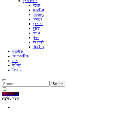
খুলনা বিভাগ
যশোর
সাতক্ষীরা
মেহেরপুর
নড়াইল
চুয়াডাঙ্গা
কুষ্টিয়া
মাগুরা
খুলনা
বাগেরহাট
ঝিনাইদহ
রাজনীতি
আন্তর্জাতিক
খেলা
বাণিজ্য
বিনোদন
Search
for:
Live Now
ব্রেকিং নিউজ