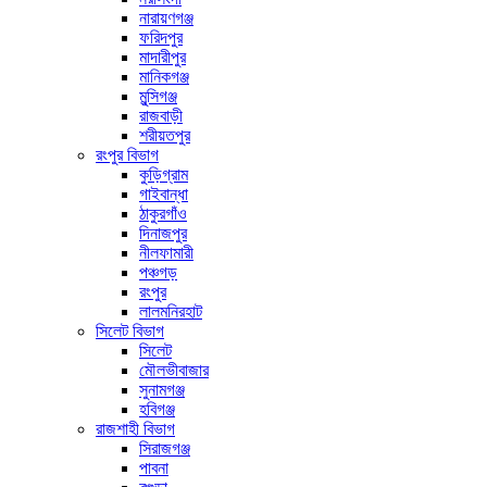
নারায়ণগঞ্জ
ফরিদপুর
মাদারীপুর
মানিকগঞ্জ
মুন্সিগঞ্জ
রাজবাড়ী
শরীয়তপুর
রংপুর বিভাগ
কুড়িগ্রাম
গাইবান্ধা
ঠাকুরগাঁও
দিনাজপুর
নীলফামারী
পঞ্চগড়
রংপুর
লালমনিরহাট
সিলেট বিভাগ
সিলেট
মৌলভীবাজার
সুনামগঞ্জ
হবিগঞ্জ
রাজশাহী বিভাগ
সিরাজগঞ্জ
পাবনা