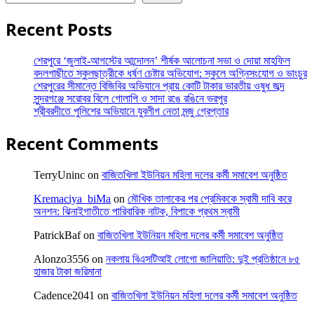
Recent Posts
শেরপুরে ‘জুলাই-আগস্টের আন্দোলন’ শীর্ষক আলোচনা সভা ও দোয়া মাহফিল
বদলগাছীতে স্কুলছাত্রীকে ধর্ষণ চেষ্টার অভিযোগ: স্কুলে অগ্নিসংযোগ ও ভাংচুর
শেরপুরের সীমান্তে বিজিবির অভিযানে প্রায় কোটি টাকার ভারতীয় ওষুধ জব্দ
সুন্দরগঞ্জে সরোবর বিলে গোলাপি ও সাদা রঙে রঙিনে ভরপুর
শ্রীবরদীতে পুলিশের অভিযানে যুবলীগ নেতা মন্জু গ্রেপ্তার
Recent Comments
TerryUninc
on
বাজিতখিলা ইউনিয়ন মহিলা দলের কর্মী সমাবেশ অনুষ্ঠিত
Kremaciya_biMa
on
মৌখিক তালাকের পর প্রেমিককে স্বামী দাবি করে
অনশন: ঝিনাইগাতীতে পারিবারিক নাটক, বিপাকে প্রথম স্বামী
PatrickBaf
on
বাজিতখিলা ইউনিয়ন মহিলা দলের কর্মী সমাবেশ অনুষ্ঠিত
Alonzo3556
on
নকলায় বিএসটিআই লোগো জালিয়াতি: দুই প্রতিষ্ঠানে ৮৫
হাজার টাকা জরিমানা
Cadence2041
on
বাজিতখিলা ইউনিয়ন মহিলা দলের কর্মী সমাবেশ অনুষ্ঠিত