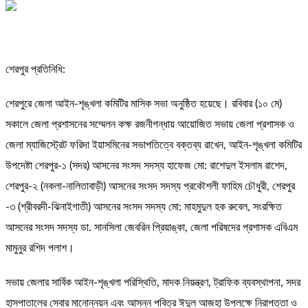
শেরপুর প্রতিনিধি:
শেরপুরে জেলা আইন-শৃঙ্খলা কমিটির মাসিক সভা অনুষ্ঠিত হয়েছে। রবিবার (১০ মে)
সকালে জেলা প্রশাসনের সম্মেলন কক্ষ রজনীগন্ধায় আয়োজিত সভায় জেলা প্রশাসক ও
জেলা ম্যাজিস্ট্রেট ফরিদা ইয়াসমিনের সভাপতিত্বে বক্তব্য রাখেন, আইন-শৃঙ্খলা কমিটির
উপদেষ্টা শেরপুর-১ (সদর) আসনের সংসদ সদস্য হাফেজ মো: রাশেদুল ইসলাম রাশেদ,
শেরপুর-২ (নকলা-নালিতাবাড়ী) আসনের সংসদ সদস্য প্রকৌশলী ফাহিম চৌধুরী, শেরপুর
-৩ (শ্রীবরদী-ঝিনাইগাতী) আসনের সংসদ সদস্য মো: মাহমুদুল হক রুবেল, সংরক্ষিত
আসনের সংসদ সদস্য ডা. সানসিলা জেবরিন প্রিয়াঙ্কা, জেলা পরিষদের প্রশাসক এবিএম
মামুনুর রশিদ পলাশ।
সভায় জেলার সার্বিক আইন-শৃঙ্খলা পরিস্থিতি, মাদক নিয়ন্ত্রণ, ট্রাফিক ব্যবস্থাপনা, সদর
হাসপাতালের সেবার মানোন্নয়ন এবং আসন্ন পবিত্র ঈদুল আজহা উপলক্ষে নিরাপত্তা ও