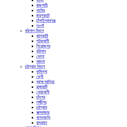
বগুড়া
রাজশাহী
নাটোর
জয়পুরহাট
চাঁপাইনবাবগঞ্জ
নওগাঁ
বরিশাল বিভাগ
ঝালকাঠি
পটুয়াখালী
পিরোজপুর
বরিশাল
ভোলা
বরগুনা
চট্টগ্রাম বিভাগ
কুমিল্লা
ফেনী
ব্রাহ্মণবাড়িয়া
রাঙ্গামাটি
নোয়াখালী
চাঁদপুর
লক্ষ্মীপুর
চট্টগ্রাম
কক্সবাজার
খাগড়াছড়ি
বান্দরবান