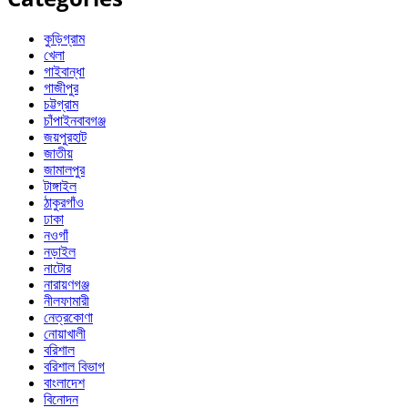
কুড়িগ্রাম
খেলা
গাইবান্ধা
গাজীপুর
চট্টগ্রাম
চাঁপাইনবাবগঞ্জ
জয়পুরহাট
জাতীয়
জামালপুর
টাঙ্গাইল
ঠাকুরগাঁও
ঢাকা
নওগাঁ
নড়াইল
নাটোর
নারায়ণগঞ্জ
নীলফামারী
নেত্রকোণা
নোয়াখালী
বরিশাল
বরিশাল বিভাগ
বাংলাদেশ
বিনোদন