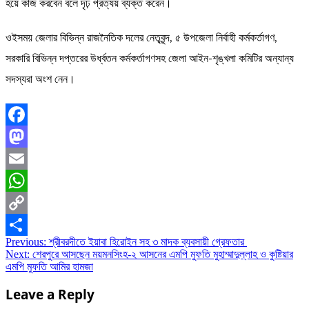
হয়ে কাজ করবেন বলে দৃঢ় প্রত্যয় ব্যক্ত করেন।
ওইসময় জেলার বিভিন্ন রাজনৈতিক দলের নেতৃবৃন্দ, ৫ উপজেলা নির্বাহী কর্মকর্তাগণ,
সরকারি বিভিন্ন দপ্তরের উর্ধ্বতন কর্মকর্তাগণসহ জেলা আইন-শৃঙ্খলা কমিটির অন্যান্য
সদস্যরা অংশ নেন।
Facebook
Mastodon
Email
WhatsApp
Copy
Post
Previous:
শ্রীবরদীতে ইয়াবা হিরোইন সহ ৩ মাদক ব্যবসায়ী গ্রেফতার
Link
Share
Next:
শেরপুরে আসছেন ময়মনসিংহ-২ আসনের এমপি মুফতি মুহাম্মাদুল্লাহ ও কুষ্টিয়ার
navigation
এমপি মুফতি আমির হামজা
Leave a Reply