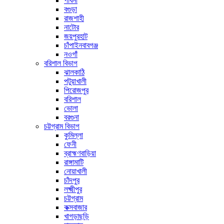
পাবনা
বগুড়া
রাজশাহী
নাটোর
জয়পুরহাট
চাঁপাইনবাবগঞ্জ
নওগাঁ
বরিশাল বিভাগ
ঝালকাঠি
পটুয়াখালী
পিরোজপুর
বরিশাল
ভোলা
বরগুনা
চট্টগ্রাম বিভাগ
কুমিল্লা
ফেনী
ব্রাহ্মণবাড়িয়া
রাঙ্গামাটি
নোয়াখালী
চাঁদপুর
লক্ষ্মীপুর
চট্টগ্রাম
কক্সবাজার
খাগড়াছড়ি