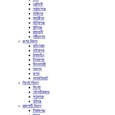
নরসিংদী
নারায়ণগঞ্জ
ফরিদপুর
মাদারীপুর
মানিকগঞ্জ
মুন্সিগঞ্জ
রাজবাড়ী
শরীয়তপুর
রংপুর বিভাগ
কুড়িগ্রাম
গাইবান্ধা
ঠাকুরগাঁও
দিনাজপুর
নীলফামারী
পঞ্চগড়
রংপুর
লালমনিরহাট
সিলেট বিভাগ
সিলেট
মৌলভীবাজার
সুনামগঞ্জ
হবিগঞ্জ
রাজশাহী বিভাগ
সিরাজগঞ্জ