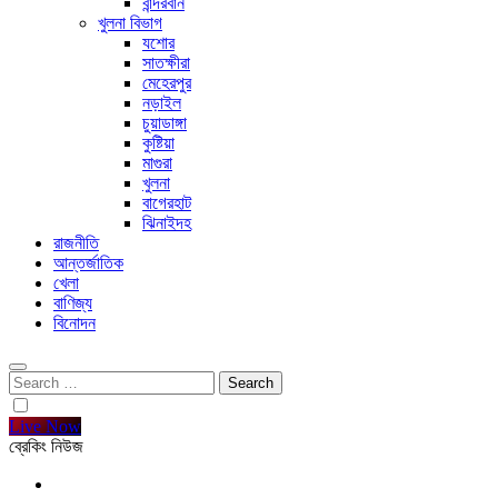
বান্দরবান
খুলনা বিভাগ
যশোর
সাতক্ষীরা
মেহেরপুর
নড়াইল
চুয়াডাঙ্গা
কুষ্টিয়া
মাগুরা
খুলনা
বাগেরহাট
ঝিনাইদহ
রাজনীতি
আন্তর্জাতিক
খেলা
বাণিজ্য
বিনোদন
Search
for:
Live Now
ব্রেকিং নিউজ