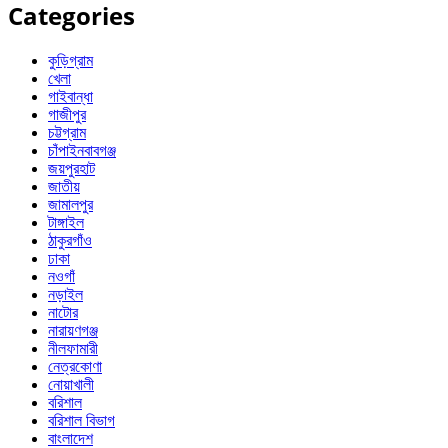
Categories
কুড়িগ্রাম
খেলা
গাইবান্ধা
গাজীপুর
চট্টগ্রাম
চাঁপাইনবাবগঞ্জ
জয়পুরহাট
জাতীয়
জামালপুর
টাঙ্গাইল
ঠাকুরগাঁও
ঢাকা
নওগাঁ
নড়াইল
নাটোর
নারায়ণগঞ্জ
নীলফামারী
নেত্রকোণা
নোয়াখালী
বরিশাল
বরিশাল বিভাগ
বাংলাদেশ