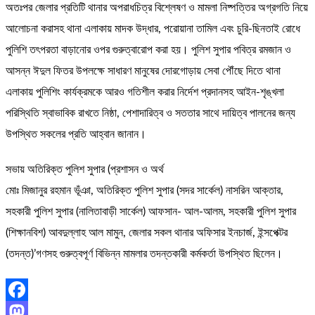
অতঃপর ​জেলার প্রতিটি থানার অপরাধচিত্র বিশ্লেষণ ও মামলা নিষ্পত্তির অগ্রগতি নিয়ে
আলোচনা করাসহ থানা এলাকায় মাদক উদ্ধার, পরোয়ানা তামিল এবং চুরি-ছিনতাই রোধে
পুলিশি তৎপরতা বাড়ানোর ওপর গুরুত্বারোপ করা হয়। পুলিশ সুপার পবিত্র রমজান ও
আসন্ন ঈদুল ফিতর উপলক্ষে সাধারণ মানুষের দোরগোড়ায় সেবা পৌঁছে দিতে থানা
এলাকায় পুলিশিং কার্যক্রমকে আরও গতিশীল করার নির্দেশ প্রদানসহ আইন-শৃঙ্খলা
পরিস্থিতি স্বাভাবিক রাখতে নিষ্ঠা, পেশাদারিত্ব ও সততার সাথে দায়িত্ব পালনের জন্য
উপস্থিত সকলের প্রতি আহ্বান জানান।
সভায় অতিরিক্ত পুলিশ সুপার (প্রশাসন ও অর্থ
মোঃ মিজানুর রহমান ভূঁঞা, অতিরিক্ত পুলিশ সুপার (সদর সার্কেল) নাসরিন আক্তার,
সহকারী পুলিশ সুপার (নালিতাবাড়ী সার্কেল) আফসান- আল-আলম, সহকারী পুলিশ সুপার
(শিক্ষানবিশ) আবদুল্লাহ আল মামুন, জেলার সকল থানার অফিসার ইনচার্জ, ইন্সপেক্টর
(তদন্ত)’গণসহ গুরুত্বপূর্ণ বিভিন্ন মামলার তদন্তকারী কর্মকর্তা উপস্থিত ছিলেন।
Facebook