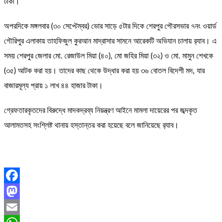
টাকা।
অপরদিকে মঙ্গলবার (৩০ সেপ্টেম্বর) ভোর সাড়ে ৫টার দিকে শেরপুর পৌরসভার ৭নং ওয়ার্ড
গৌরিপুর এলাকায় তাহফিজুল কুরআন মাদ্রাসার সামনে আরেকটি অভিযান চালায় র‌্যাব। এ
সময় শেরপুর জেলার মো. রেজাউল মিয়া (৪০), মো জহির মিয়া (৩২) ও মো. মামুন শেখকে
(৩৫) আটক করা হয়। তাদের কাছ থেকে উদ্ধার করা হয় ৩৬ বোতল বিদেশী মদ, যার
বাজারমূল্য প্রায় ১ লাখ ৪৪ হাজার টাকা।
গ্রেফতারকৃতদের বিরুদ্ধে মাদকদ্রব্য নিয়ন্ত্রণ আইনে মামলা দায়েরের পর জব্দকৃত
আলামতসহ সংশ্লিষ্ট থানায় হস্তান্তর করা হয়েছে বলে জানিয়েছে র‌্যাব।
Facebook
Mastodon