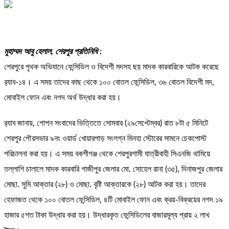
মুহাম্মদ আবু হেলাল, শেরপুর প্রতিনিধি :
শেরপুরে পৃথক অভিযানে ফেন্সিডিল ও বিদেশী মদসহ ছয় মাদক কারবারিকে আটক করেছে
র‌্যাব-১৪। এ সময় তাদের কাছ থেকে ১০০ বোতল ফেন্সিডিল, ৩৬ বোতল বিদেশী মদ,
মোবাইল ফোন এবং নগদ অর্থ উদ্ধার করা হয়।
র‌্যাব জানায়, গোপন সংবাদের ভিত্তিতে সোমবার (২৯সেপ্টেম্বর) রাত ৮টা ৫ মিনিটে
শেরপুর পৌরসভার ৯নং ওয়ার্ড খোয়ারপাড় সংলগ্ন মিনহা স্টোরের সামনে চেকপোস্ট
পরিচালনা করা হয়। এ সময় বকশীগঞ্জ থেকে শেরপুরগামী যাত্রীবাহী সিএনজি থামিয়ে
তল্লাশি চালালে মাদক কারবারি গাজীপুর জেলার মো. সোহেল রানা (৩৫), দিনাজপুর জেলার
মোছা. সুমি আক্তার (২৮) ও মোছা. বৃষ্টি আক্তারকে (২৮) আটক করা হয়। তাদের
হেফাজত থেকে ১০০ বোতল ফেন্সিডিল, ৪টি মোবাইল ফোন এবং ক্রয়-বিক্রয়ের নগদ ১৯
হাজার ৫শত টাকা উদ্ধার করা হয়। উদ্ধারকৃত ফেন্সিডিলের বাজারমূল্য প্রায় ২ লাখ