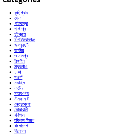
কুড়িগ্রাম
খেলা
গাইবান্ধা
গাজীপুর
চট্টগ্রাম
চাঁপাইনবাবগঞ্জ
জয়পুরহাট
জাতীয়
জামালপুর
টাঙ্গাইল
ঠাকুরগাঁও
ঢাকা
নওগাঁ
নড়াইল
নাটোর
নারায়ণগঞ্জ
নীলফামারী
নেত্রকোণা
নোয়াখালী
বরিশাল
বরিশাল বিভাগ
বাংলাদেশ
বিনোদন