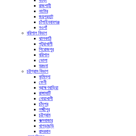
বগুড়া
রাজশাহী
নাটোর
জয়পুরহাট
চাঁপাইনবাবগঞ্জ
নওগাঁ
বরিশাল বিভাগ
ঝালকাঠি
পটুয়াখালী
পিরোজপুর
বরিশাল
ভোলা
বরগুনা
চট্টগ্রাম বিভাগ
কুমিল্লা
ফেনী
ব্রাহ্মণবাড়িয়া
রাঙ্গামাটি
নোয়াখালী
চাঁদপুর
লক্ষ্মীপুর
চট্টগ্রাম
কক্সবাজার
খাগড়াছড়ি
বান্দরবান