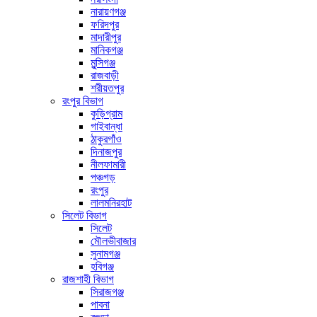
নারায়ণগঞ্জ
ফরিদপুর
মাদারীপুর
মানিকগঞ্জ
মুন্সিগঞ্জ
রাজবাড়ী
শরীয়তপুর
রংপুর বিভাগ
কুড়িগ্রাম
গাইবান্ধা
ঠাকুরগাঁও
দিনাজপুর
নীলফামারী
পঞ্চগড়
রংপুর
লালমনিরহাট
সিলেট বিভাগ
সিলেট
মৌলভীবাজার
সুনামগঞ্জ
হবিগঞ্জ
রাজশাহী বিভাগ
সিরাজগঞ্জ
পাবনা