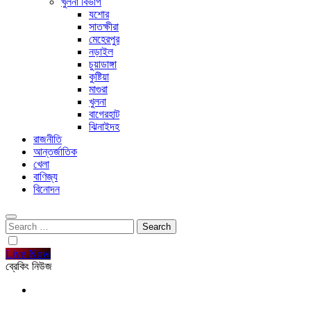
খুলনা বিভাগ
যশোর
সাতক্ষীরা
মেহেরপুর
নড়াইল
চুয়াডাঙ্গা
কুষ্টিয়া
মাগুরা
খুলনা
বাগেরহাট
ঝিনাইদহ
রাজনীতি
আন্তর্জাতিক
খেলা
বাণিজ্য
বিনোদন
Search
for:
Live Now
ব্রেকিং নিউজ