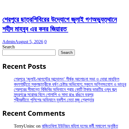
শেরপুরে ছাত্রশিবিরের উদ্যোগে জুলাই গণঅভ্যুত্থানে
শহীদ মাহবুব এর কবর জিয়ারত
Admin
August 5, 2026
0
Search
Search
Recent Posts
শেরপুরে ‘জুলাই-আগস্টের আন্দোলন’ শীর্ষক আলোচনা সভা ও দোয়া মাহফিল
বদলগাছীতে স্কুলছাত্রীকে ধর্ষণ চেষ্টার অভিযোগ: স্কুলে অগ্নিসংযোগ ও ভাংচুর
শেরপুরের সীমান্তে বিজিবির অভিযানে প্রায় কোটি টাকার ভারতীয় ওষুধ জব্দ
সুন্দরগঞ্জে সরোবর বিলে গোলাপি ও সাদা রঙে রঙিনে ভরপুর
শ্রীবরদীতে পুলিশের অভিযানে যুবলীগ নেতা মন্জু গ্রেপ্তার
Recent Comments
TerryUninc
on
বাজিতখিলা ইউনিয়ন মহিলা দলের কর্মী সমাবেশ অনুষ্ঠিত