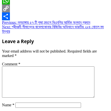
Email
WhatsApp
Copy
Post
Previous:
নলডাঙ্গায় ৫৭ টি পূজা মন্ডপে বিএনপির আর্থিক অনুদান প্রদান
Link
Share
Next:
শ্রীবরদী সীমান্তের বাবেলাকোনায় বিজিবির অভিযানে ভারতীয় ২৮৪ বোতল মদ
navigation
উদ্ধার
Leave a Reply
Your email address will not be published.
Required fields are
marked
*
Comment
*
Name
*