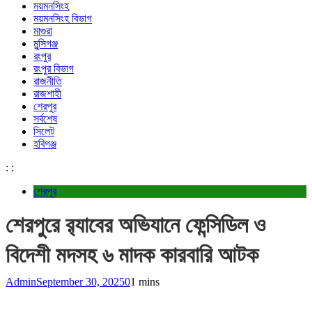
ময়মনসিংহ
ময়মনসিংহ বিভাগ
মাগুরা
মুন্সিগঞ্জ
রংপুর
রংপুর বিভাগ
রাজনীতি
রাজশাহী
শেরপুর
সর্বশেষ
সিলেট
হবিগঞ্জ
:
:
শেরপুর
শেরপুরে র‌্যাবের অভিযানে ফেন্সিডিল ও
বিদেশী মদসহ ৬ মাদক কারবারি আটক
Admin
September 30, 2025
0
1 mins