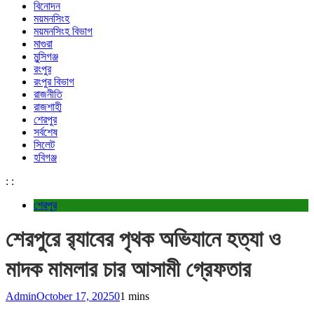
বিনোদন
ময়মনসিংহ
ময়মনসিংহ বিভাগ
মাগুরা
মুন্সিগঞ্জ
রংপুর
রংপুর বিভাগ
রাজনীতি
রাজশাহী
শেরপুর
সর্বশেষ
সিলেট
হবিগঞ্জ
:
:
শেরপুর
শেরপুরে র‌্যাবের পৃথক অভিযানে হত্যা ও
মাদক মামলার চার আসামী গ্রেফতার
Admin
October 17, 2025
0
1 mins