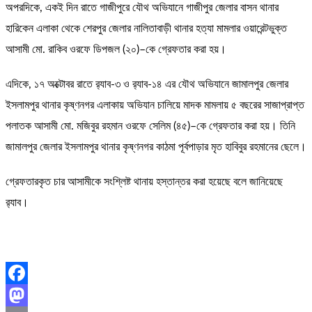
অপরদিকে, একই দিন রাতে গাজীপুরে যৌথ অভিযানে গাজীপুর জেলার বাসন থানার
হারিকেন এলাকা থেকে শেরপুর জেলার নালিতাবাড়ী থানার হত্যা মামলার ওয়ারেন্টভুক্ত
আসামী মো. রাকিব ওরফে ডিপজল (২০)–কে গ্রেফতার করা হয়।
এদিকে, ১৭ অক্টোবর রাতে র‌্যাব-৩ ও র‌্যাব-১৪ এর যৌথ অভিযানে জামালপুর জেলার
ইসলামপুর থানার কৃষ্ণনগর এলাকায় অভিযান চালিয়ে মাদক মামলায় ৫ বছরের সাজাপ্রাপ্ত
পলাতক আসামী মো. মজিবুর রহমান ওরফে সেলিম (৪৫)–কে গ্রেফতার করা হয়। তিনি
জামালপুর জেলার ইসলামপুর থানার কৃষ্ণনগর কাঠমা পূর্বপাড়ার মৃত হাবিবুর রহমানের ছেলে।
গ্রেফতারকৃত চার আসামীকে সংশ্লিষ্ট থানায় হস্তান্তর করা হয়েছে বলে জানিয়েছে
র‌্যাব।
Facebook