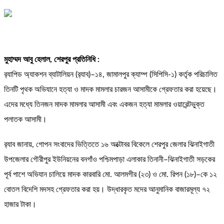
মুহাম্মদ আবু হেলাল, শেরপুর প্রতিনিধি :
র‌্যাপিড অ্যাকশন ব্যাটালিয়ন (র‌্যাব)–১৪, জামালপুর ক্যাম্প (সিপিসি-১) কর্তৃক পরিচালিত
তিনটি পৃথক অভিযানে হত্যা ও মাদক মামলার চারজন আসামীকে গ্রেফতার করা হয়েছে।
এদের মধ্যে তিনজন মাদক মামলার আসামী এবং একজন হত্যা মামলার ওয়ারেন্টভুক্ত
পলাতক আসামী।
র‌্যাব জানায়, গোপন সংবাদের ভিত্তিতে ১৬ অক্টোবর বিকেলে শেরপুর জেলার ঝিনাইগাতী
উপজেলার গৌরীপুর ইউনিয়নের বনগাঁও পশ্চিমপাড়া এলাকার তিনানী–ঝিনাইগাতী সড়কের
পূর্ব পাশে অভিযান চালিয়ে মাদক কারবারি মো. আলমগীর (২৩) ও মো. রিপন (১৮)–কে ১২
বোতল বিদেশি মদসহ গ্রেফতার করা হয়। উদ্ধারকৃত মদের আনুমানিক বাজারমূল্য ৭২
হাজার টাকা।