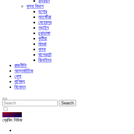
বান্দরবান
খুলনা বিভাগ
যশোর
সাতক্ষীরা
মেহেরপুর
নড়াইল
চুয়াডাঙ্গা
কুষ্টিয়া
মাগুরা
খুলনা
বাগেরহাট
ঝিনাইদহ
রাজনীতি
আন্তর্জাতিক
খেলা
বাণিজ্য
বিনোদন
Search
for:
Live Now
ব্রেকিং নিউজ