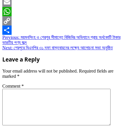
Mastodon
Email
WhatsApp
Copy
Post
Previous:
ময়মনসিংহ ও শেরপুর সীমান্তে বিজিবির অভিযানে প্রায় অর্ধকোটি টাকার
Link
Share
ভারতীয় পণ্য জব্দ
navigation
Next:
শেরপুরে বিএনপির ৩১ দফা বাস্তবায়নের লক্ষ্যে আলোচনা সভা অনুষ্ঠিত
Leave a Reply
Your email address will not be published.
Required fields are
marked
*
Comment
*