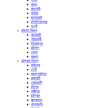
পাবনা
বগুড়া
রাজশাহী
নাটোর
জয়পুরহাট
চাঁপাইনবাবগঞ্জ
নওগাঁ
বরিশাল বিভাগ
ঝালকাঠি
পটুয়াখালী
পিরোজপুর
বরিশাল
ভোলা
বরগুনা
চট্টগ্রাম বিভাগ
কুমিল্লা
ফেনী
ব্রাহ্মণবাড়িয়া
রাঙ্গামাটি
নোয়াখালী
চাঁদপুর
লক্ষ্মীপুর
চট্টগ্রাম
কক্সবাজার
খাগড়াছড়ি