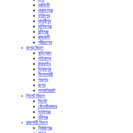
নরসিংদী
নারায়ণগঞ্জ
ফরিদপুর
মাদারীপুর
মানিকগঞ্জ
মুন্সিগঞ্জ
রাজবাড়ী
শরীয়তপুর
রংপুর বিভাগ
কুড়িগ্রাম
গাইবান্ধা
ঠাকুরগাঁও
দিনাজপুর
নীলফামারী
পঞ্চগড়
রংপুর
লালমনিরহাট
সিলেট বিভাগ
সিলেট
মৌলভীবাজার
সুনামগঞ্জ
হবিগঞ্জ
রাজশাহী বিভাগ
সিরাজগঞ্জ