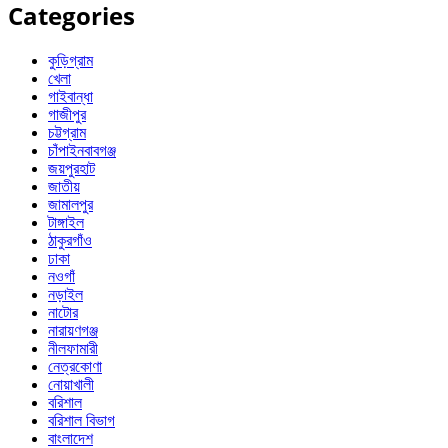
Categories
কুড়িগ্রাম
খেলা
গাইবান্ধা
গাজীপুর
চট্টগ্রাম
চাঁপাইনবাবগঞ্জ
জয়পুরহাট
জাতীয়
জামালপুর
টাঙ্গাইল
ঠাকুরগাঁও
ঢাকা
নওগাঁ
নড়াইল
নাটোর
নারায়ণগঞ্জ
নীলফামারী
নেত্রকোণা
নোয়াখালী
বরিশাল
বরিশাল বিভাগ
বাংলাদেশ