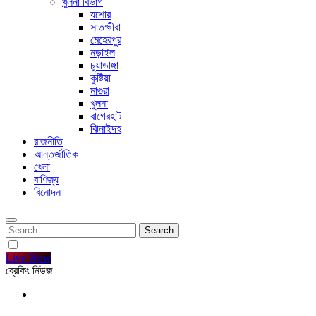
খুলনা বিভাগ
যশোর
সাতক্ষীরা
মেহেরপুর
নড়াইল
চুয়াডাঙ্গা
কুষ্টিয়া
মাগুরা
খুলনা
বাগেরহাট
ঝিনাইদহ
রাজনীতি
আন্তর্জাতিক
খেলা
বাণিজ্য
বিনোদন
Search
for:
Live Now
ব্রেকিং নিউজ