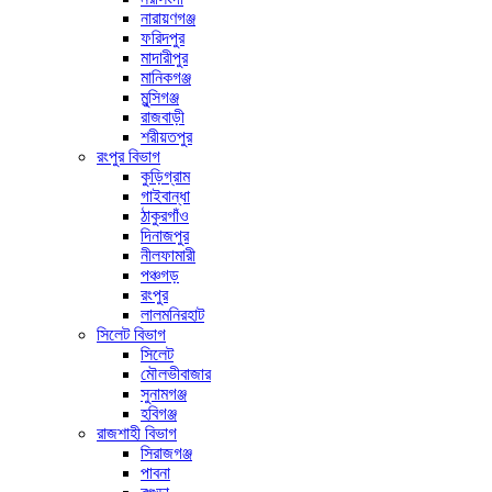
নারায়ণগঞ্জ
ফরিদপুর
মাদারীপুর
মানিকগঞ্জ
মুন্সিগঞ্জ
রাজবাড়ী
শরীয়তপুর
রংপুর বিভাগ
কুড়িগ্রাম
গাইবান্ধা
ঠাকুরগাঁও
দিনাজপুর
নীলফামারী
পঞ্চগড়
রংপুর
লালমনিরহাট
সিলেট বিভাগ
সিলেট
মৌলভীবাজার
সুনামগঞ্জ
হবিগঞ্জ
রাজশাহী বিভাগ
সিরাজগঞ্জ
পাবনা