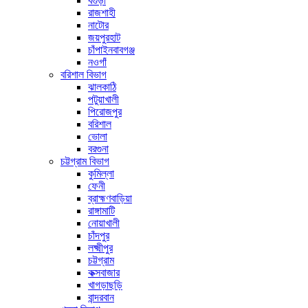
বগুড়া
রাজশাহী
নাটোর
জয়পুরহাট
চাঁপাইনবাবগঞ্জ
নওগাঁ
বরিশাল বিভাগ
ঝালকাঠি
পটুয়াখালী
পিরোজপুর
বরিশাল
ভোলা
বরগুনা
চট্টগ্রাম বিভাগ
কুমিল্লা
ফেনী
ব্রাহ্মণবাড়িয়া
রাঙ্গামাটি
নোয়াখালী
চাঁদপুর
লক্ষ্মীপুর
চট্টগ্রাম
কক্সবাজার
খাগড়াছড়ি
বান্দরবান