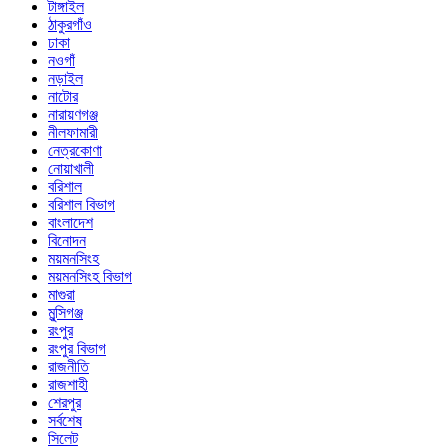
টাঙ্গাইল
ঠাকুরগাঁও
ঢাকা
নওগাঁ
নড়াইল
নাটোর
নারায়ণগঞ্জ
নীলফামারী
নেত্রকোণা
নোয়াখালী
বরিশাল
বরিশাল বিভাগ
বাংলাদেশ
বিনোদন
ময়মনসিংহ
ময়মনসিংহ বিভাগ
মাগুরা
মুন্সিগঞ্জ
রংপুর
রংপুর বিভাগ
রাজনীতি
রাজশাহী
শেরপুর
সর্বশেষ
সিলেট