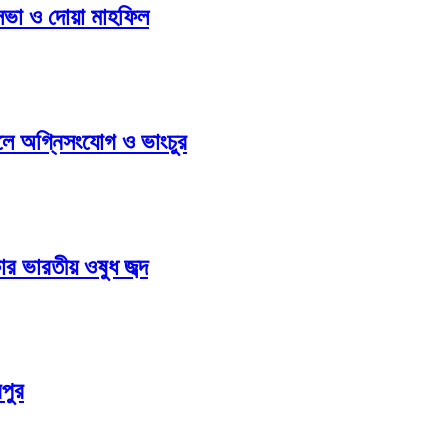
 সভা ও দোয়া মাহফিল
ুলে অগ্নিসংযোগ ও ভাংচুর
ার ভারতীয় ওষুধ জব্দ
পুর