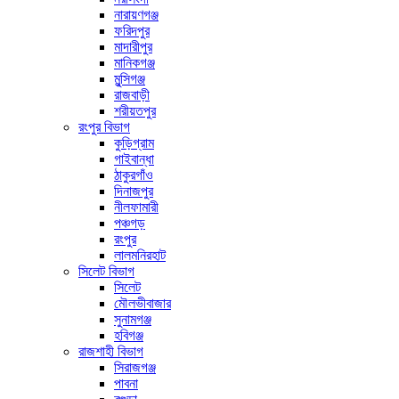
নারায়ণগঞ্জ
ফরিদপুর
মাদারীপুর
মানিকগঞ্জ
মুন্সিগঞ্জ
রাজবাড়ী
শরীয়তপুর
রংপুর বিভাগ
কুড়িগ্রাম
গাইবান্ধা
ঠাকুরগাঁও
দিনাজপুর
নীলফামারী
পঞ্চগড়
রংপুর
লালমনিরহাট
সিলেট বিভাগ
সিলেট
মৌলভীবাজার
সুনামগঞ্জ
হবিগঞ্জ
রাজশাহী বিভাগ
সিরাজগঞ্জ
পাবনা