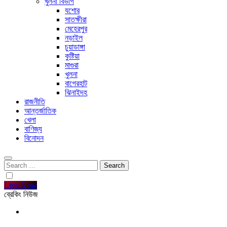
খুলনা বিভাগ
যশোর
সাতক্ষীরা
মেহেরপুর
নড়াইল
চুয়াডাঙ্গা
কুষ্টিয়া
মাগুরা
খুলনা
বাগেরহাট
ঝিনাইদহ
রাজনীতি
আন্তর্জাতিক
খেলা
বাণিজ্য
বিনোদন
Search
for:
Live Now
ব্রেকিং নিউজ