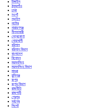
টাঙ্গাইল
ঠাকুরগাঁও
ঢাকা
নওগাঁ
নড়াইল
নাটোর
নারায়ণগঞ্জ
নীলফামারী
নেত্রকোণা
নোয়াখালী
বরিশাল
বরিশাল বিভাগ
বাংলাদেশ
বিনোদন
ময়মনসিংহ
ময়মনসিংহ বিভাগ
মাগুরা
মুন্সিগঞ্জ
রংপুর
রংপুর বিভাগ
রাজনীতি
রাজশাহী
শেরপুর
সর্বশেষ
সিলেট