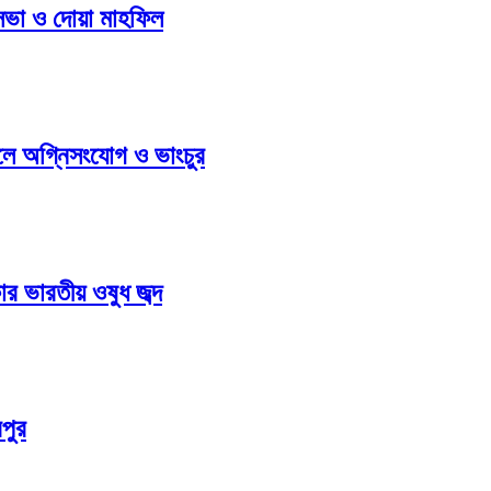
 সভা ও দোয়া মাহফিল
ুলে অগ্নিসংযোগ ও ভাংচুর
ার ভারতীয় ওষুধ জব্দ
পুর