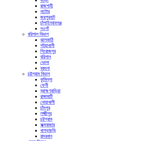
বগুড়া
রাজশাহী
নাটোর
জয়পুরহাট
চাঁপাইনবাবগঞ্জ
নওগাঁ
বরিশাল বিভাগ
ঝালকাঠি
পটুয়াখালী
পিরোজপুর
বরিশাল
ভোলা
বরগুনা
চট্টগ্রাম বিভাগ
কুমিল্লা
ফেনী
ব্রাহ্মণবাড়িয়া
রাঙ্গামাটি
নোয়াখালী
চাঁদপুর
লক্ষ্মীপুর
চট্টগ্রাম
কক্সবাজার
খাগড়াছড়ি
বান্দরবান