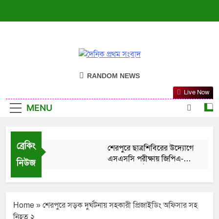
দৈনিক প্রথম সংবাদ
ন্যায়ের পক্ষে সদা জাগ্রত
RANDOM NEWS
Live Now
MENU
ব্রেকিং
শেরপুরে ছাত্রশিবিরের উদ্যোগে
এসএসসি পরীক্ষায় জিপিএ-৫
নিউজ
প্রাপ্ত শিক্ষার্থীদের সংবর্ধনা
August 10, 2026
চট্টগ্রামে সেনাবাহিনীর উদ্যোগে
১০ দিন ব্যাপী চিকিৎসা ও
নার্সিং প্রশিক্ষণ শুরু
Home
»
শেরপুরে সড়ক দুর্ঘটনায় সহকারী প্রিজাইডিং অফিসার সহ
August 10, 2026
নিহত ২
ঝিনাইগাতীতে ৬২ পিস