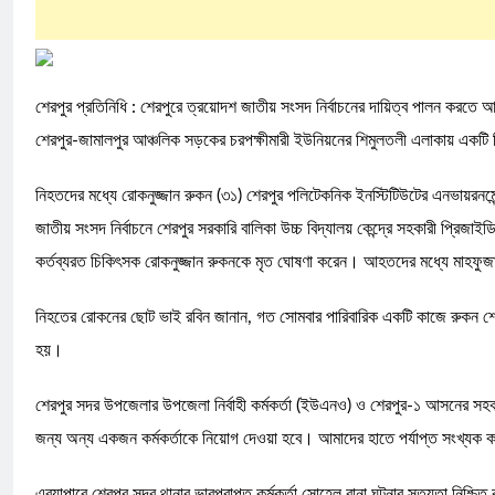
শেরপুর প্রতিনিধি : শেরপুরে ত্রয়োদশ জাতীয় সংসদ নির্বাচনের দায়িত্ব পালন ক
শেরপুর-জামালপুর আঞ্চলিক সড়কের চরপক্ষীমারী ইউনিয়নের শিমুলতলী এলাকায় একটি মি
নিহতদের মধ্যে রোকনুজ্জান রুকন (৩১) শেরপুর পলিটেকনিক ইনস্টিটিউটের এনভায়রনমেন
জাতীয় সংসদ নির্বাচনে শেরপুর সরকারি বালিকা উচ্চ বিদ্যালয় কেন্দ্রে সহকারী প্র
কর্তব্যরত চিকিৎসক রোকনুজ্জান রুকনকে মৃত ঘোষণা করেন। আহতদের মধ্যে মাহফুজা
নিহতের রোকনের ছোট ভাই রবিন জানান, গত সোমবার পারিবারিক একটি কাজে রুকন শেরপুর
হয়।
শেরপুর সদর উপজেলার উপজেলা নির্বাহী কর্মকর্তা (ইউএনও) ও শেরপুর-১ আসনের সহকারী রি
জন্য অন্য একজন কর্মকর্তাকে নিয়োগ দেওয়া হবে। আমাদের হাতে পর্যাপ্ত সংখ্যক কর
এব্যাপারে শেরপুর সদর থানার ভারপ্রাপ্ত কর্মকর্তা সোহেল রানা ঘটনার সত্যতা নিশ্চি