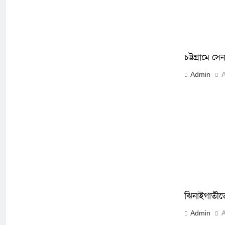
চট্টগ্রামে স
Admin
A
ঝিনাইগাতীতে
Admin
A