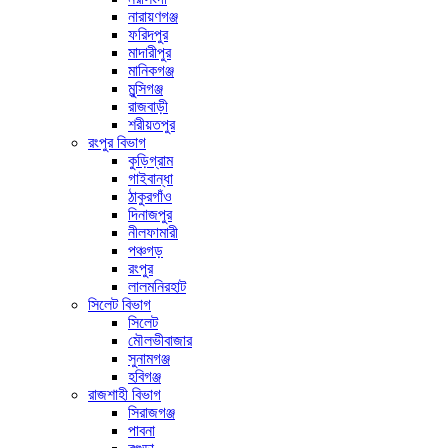
নারায়ণগঞ্জ
ফরিদপুর
মাদারীপুর
মানিকগঞ্জ
মুন্সিগঞ্জ
রাজবাড়ী
শরীয়তপুর
রংপুর বিভাগ
কুড়িগ্রাম
গাইবান্ধা
ঠাকুরগাঁও
দিনাজপুর
নীলফামারী
পঞ্চগড়
রংপুর
লালমনিরহাট
সিলেট বিভাগ
সিলেট
মৌলভীবাজার
সুনামগঞ্জ
হবিগঞ্জ
রাজশাহী বিভাগ
সিরাজগঞ্জ
পাবনা