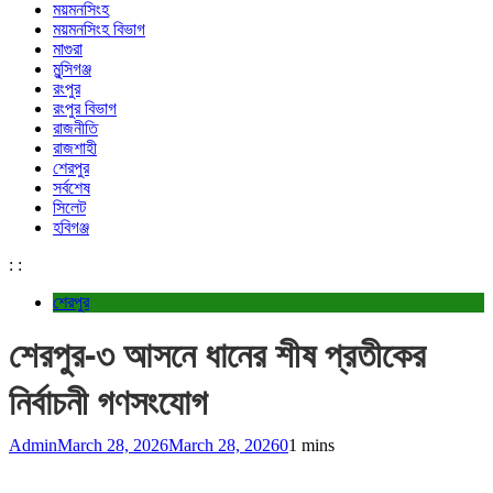
ময়মনসিংহ
ময়মনসিংহ বিভাগ
মাগুরা
মুন্সিগঞ্জ
রংপুর
রংপুর বিভাগ
রাজনীতি
রাজশাহী
শেরপুর
সর্বশেষ
সিলেট
হবিগঞ্জ
:
:
শেরপুর
শেরপুর-৩ আসনে ধানের শীষ প্রতীকের
নির্বাচনী গণসংযোগ
Admin
March 28, 2026
March 28, 2026
0
1 mins