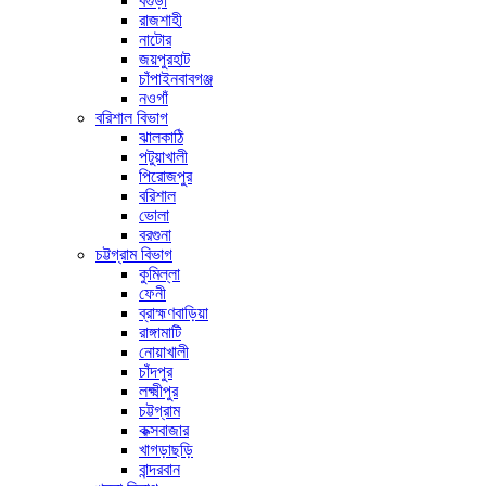
বগুড়া
রাজশাহী
নাটোর
জয়পুরহাট
চাঁপাইনবাবগঞ্জ
নওগাঁ
বরিশাল বিভাগ
ঝালকাঠি
পটুয়াখালী
পিরোজপুর
বরিশাল
ভোলা
বরগুনা
চট্টগ্রাম বিভাগ
কুমিল্লা
ফেনী
ব্রাহ্মণবাড়িয়া
রাঙ্গামাটি
নোয়াখালী
চাঁদপুর
লক্ষ্মীপুর
চট্টগ্রাম
কক্সবাজার
খাগড়াছড়ি
বান্দরবান