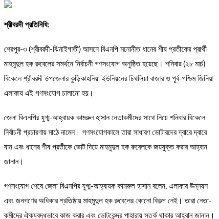
শ্রীবরদী প্রতিনিধি:
শেরপুর-৩ (শ্রীবরদী-ঝিনাইগাতী) আসনে বিএনপি মনোনীত ধানের শীষ প্রতীকের প্রার্থী
মাহমুদুল হক রুবেলের সমর্থনে নির্বাচনী গণসংযোগ অনুষ্ঠিত হয়েছে। শনিবার (২৮ মার্চ)
বিকেলে শ্রীবরদী উপজেলার কুড়িকাহনিয়া ইউনিয়নের চিথলিয়া বাজার ও পূর্ব-পশ্চিম জিনিয়া
এলাকায় এই গণসংযোগ চালানো হয়।
​জেলা বিএনপির যুগ্ম-আহ্বায়ক কামরুল হাসান নেতাকর্মীদের সাথে নিয়ে শনিবার বিকেলে
নির্বাচনী প্রচারণায় মাঠে নামেন। গণসংযোগকালে তারা সাধারণ ভোটারদের দ্বারে দ্বারে
যান এবং ধানের শীষ প্রতীকে ভোট দিয়ে মাহমুদুল হক রুবেলকে জয়যুক্ত করার আহ্বান
জানান।
গণসংযোগ শেষে জেলা বিএনপির যুগ্ম-আহ্বায়ক কামরুল হাসান বলেন, এলাকার উন্নয়ন
এবং জনগণের অধিকার প্রতিষ্ঠায় মাহমুদুল হক রুবেলের কোনো বিকল্প নেই। তারা নেতা-
কর্মীদের ঐক্যবদ্ধভাবে কাজ করার এবং ভোটকেন্দ্র পাহারায় সতর্ক থাকার আহ্বান জানান।