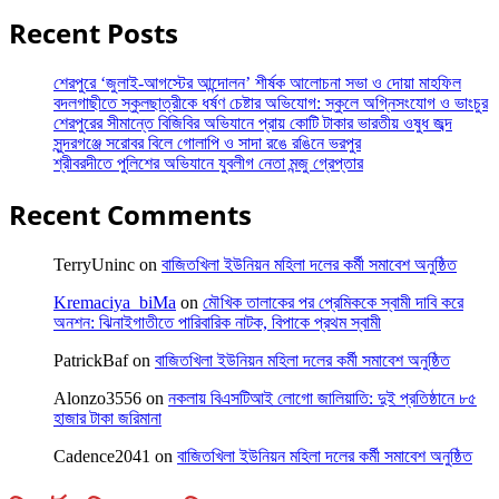
Recent Posts
শেরপুরে ‘জুলাই-আগস্টের আন্দোলন’ শীর্ষক আলোচনা সভা ও দোয়া মাহফিল
বদলগাছীতে স্কুলছাত্রীকে ধর্ষণ চেষ্টার অভিযোগ: স্কুলে অগ্নিসংযোগ ও ভাংচুর
শেরপুরের সীমান্তে বিজিবির অভিযানে প্রায় কোটি টাকার ভারতীয় ওষুধ জব্দ
সুন্দরগঞ্জে সরোবর বিলে গোলাপি ও সাদা রঙে রঙিনে ভরপুর
শ্রীবরদীতে পুলিশের অভিযানে যুবলীগ নেতা মন্জু গ্রেপ্তার
Recent Comments
TerryUninc
on
বাজিতখিলা ইউনিয়ন মহিলা দলের কর্মী সমাবেশ অনুষ্ঠিত
Kremaciya_biMa
on
মৌখিক তালাকের পর প্রেমিককে স্বামী দাবি করে
অনশন: ঝিনাইগাতীতে পারিবারিক নাটক, বিপাকে প্রথম স্বামী
PatrickBaf
on
বাজিতখিলা ইউনিয়ন মহিলা দলের কর্মী সমাবেশ অনুষ্ঠিত
Alonzo3556
on
নকলায় বিএসটিআই লোগো জালিয়াতি: দুই প্রতিষ্ঠানে ৮৫
হাজার টাকা জরিমানা
Cadence2041
on
বাজিতখিলা ইউনিয়ন মহিলা দলের কর্মী সমাবেশ অনুষ্ঠিত