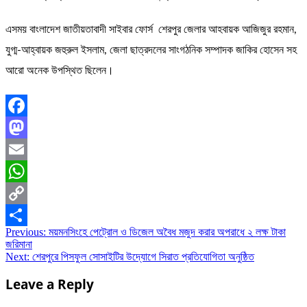
এসময় বাংলাদেশ জাতীয়তাবাদী সাইবার ফোর্স শেরপুর জেলার আহবায়ক আজিজুর রহমান,
যুগ্ম-আহ্বায়ক ​জহুরুল ইসলাম, জেলা ছাত্রদলের সাংগঠনিক সম্পাদক ​জাকির হোসেন সহ
আরো অনেক উপস্থিত ছিলেন।
Facebook
Mastodon
Email
WhatsApp
Copy
Post
Previous:
ময়মনসিংহে পেট্রোল ও ডিজেল অবৈধ মজুদ করার অপরাধে ২ লক্ষ টাকা
Link
Share
জরিমানা
navigation
Next:
শেরপুরে পিসফুল সোসাইটির উদ্যোগে সিরাত প্রতিযোগিতা অনুষ্ঠিত
Leave a Reply