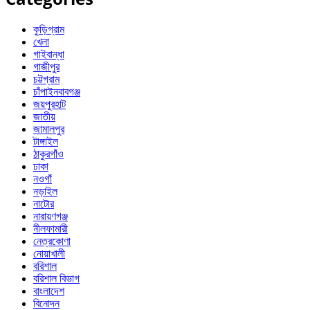
কুড়িগ্রাম
খেলা
গাইবান্ধা
গাজীপুর
চট্টগ্রাম
চাঁপাইনবাবগঞ্জ
জয়পুরহাট
জাতীয়
জামালপুর
টাঙ্গাইল
ঠাকুরগাঁও
ঢাকা
নওগাঁ
নড়াইল
নাটোর
নারায়ণগঞ্জ
নীলফামারী
নেত্রকোণা
নোয়াখালী
বরিশাল
বরিশাল বিভাগ
বাংলাদেশ
বিনোদন