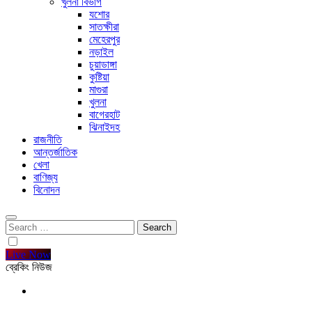
খুলনা বিভাগ
যশোর
সাতক্ষীরা
মেহেরপুর
নড়াইল
চুয়াডাঙ্গা
কুষ্টিয়া
মাগুরা
খুলনা
বাগেরহাট
ঝিনাইদহ
রাজনীতি
আন্তর্জাতিক
খেলা
বাণিজ্য
বিনোদন
Search
for:
Live Now
ব্রেকিং নিউজ