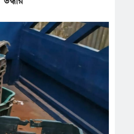
উদ্ধার