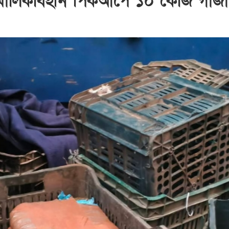
 মালিকবিহীন পিকআপে ১০ কেজি গাঁজা 