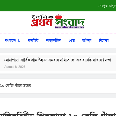
শেরপুরে আন্ত
শ্রীবরদী উপজেলা
ঝ
ক প্রথম সংবাদ
সদা জাগ্রত
ঘোনাপাড়া সার্বিক 
বাংলাদেশ
রাজনীতি
আন্তর্জাতিক
খেলা
বাণিজ্য
বিনোদন
শেরপুরে আন্ত
 গ্রাম উন্নয়ন সমবায় সমিতি লি: এর বার্ষিক সাধারণ সভা
শ
শ্রীবরদী উপজেলা
A
ঝ
০ কেজি গাঁজা উদ্ধার
ঘোনাপাড়া সার্বিক 