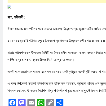
রানা, শ্রীবরদী :
সিয়াম সাধনার মাস পবিত্র মাহে রমজান উপলক্ষে নিত্য পণ্যের মূল্য সহনীয় পর্যায়
২১ শে ফেব্রুয়ারি শনিবার দুপুরে উপজেলা প্রশাসনের উদ্যোগে পৌর শহরের বাজার ও 
বাজার পরিদর্শনকালে উপজেলা নির্বাহী অফিসার মনীষা আহমেদ বলেন, রমজান সিয়াম সাধ
পার্কিং বন্ধে চালক ও ব্যবসায়ীদের নির্দেশনা প্রদান করেন।
একই সঙ্গে রমজানকে সামনে রেখে বাজারে যাতে কেউ কৃত্রিম সংকট সৃষ্টি করতে না পা
এ সময় উপজেলা সহকারী কমিশনার ভূমি হাসিব উল আহসান, শ্রীবরদী থানার ওসি নুরুল 
বিল্লাল হোসেন, উপজেলা নিরাপদ খাদ্য পরিদর্শক মাসুদুর রহমান মাসুদ,উপজেলা নির্ব
Facebook
Mastodon
Email
WhatsApp
Copy
Share