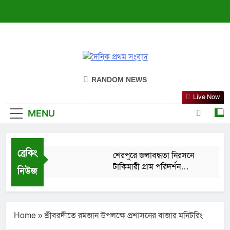
দৈনিক প্রথম সংবাদ
ন্যায়ের পক্ষে সদা জাগ্রত
RANDOM NEWS
Live Now
MENU
ব্রেকিং
শেরপুরে জলাবদ্ধতা নিরসনে
টাকিমারী গ্রাম পরিদর্শন
নিউজ
করলেন এমপি হাফেজ রাশেদুল
August 9, 2026
ইসলাম
শেরপুরে আন্তর্জাতিক আদিবাসী
দিবস উপলক্ষে র‌্যালি ও
আলোচনা সভা
Home
»
শ্রীবরদীতে রমজান উপলক্ষে প্রশাসনের বাজার মনিটরিং
August 9, 2026
শ্রীবরদী উপজেলা স্বাস্থ্য