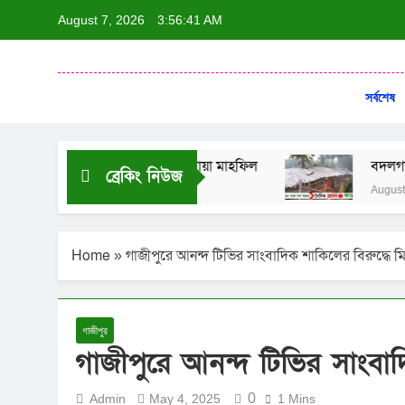
August 7, 2026
3:56:41 AM
দৈনি
ন্যায়ের পক্ষে 
সর্বশেষ
ন’ শীর্ষক আলোচনা সভা ও দোয়া মাহফিল
বদলগাছীতে স্কুল
ব্রেকিং নিউজ
August 6, 2026
Home
»
গাজীপুরে আনন্দ টিভির সাংবাদিক শাকিলের বিরুদ্ধে ম
গাজীপুর
গাজীপুরে আনন্দ টিভির সাংবাদ
0
Admin
May 4, 2025
1 Mins