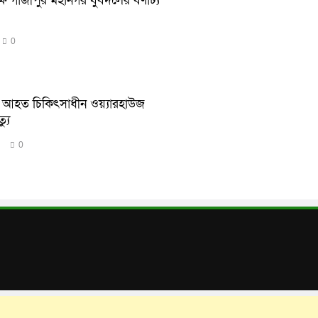
 গাজীপুর মহানগর যুবদলের বর্ণাঢ্য
0
ডে আহত চিকিৎসাধীন ওয়্যারহাউজ
্যু
0