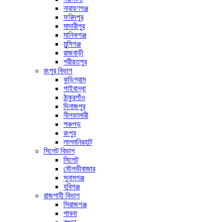
নারায়ণগঞ্জ
ফরিদপুর
মাদারীপুর
মানিকগঞ্জ
মুন্সিগঞ্জ
রাজবাড়ী
শরীয়তপুর
রংপুর বিভাগ
কুড়িগ্রাম
গাইবান্ধা
ঠাকুরগাঁও
দিনাজপুর
নীলফামারী
পঞ্চগড়
রংপুর
লালমনিরহাট
সিলেট বিভাগ
সিলেট
মৌলভীবাজার
সুনামগঞ্জ
হবিগঞ্জ
রাজশাহী বিভাগ
সিরাজগঞ্জ
পাবনা