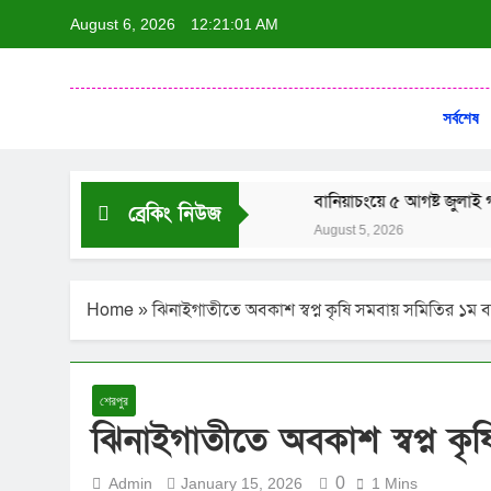
August 6, 2026
12:21:02 AM
দৈনি
ন্যায়ের পক্ষে 
সর্বশেষ
গ্রেপ্তার
বানিয়াচংয়ে ৫ আগষ্ট জুলাই গণ- অভ্যুত্থান দিব
ব্রেকিং নিউজ
August 5, 2026
Home
»
ঝিনাইগাতীতে অবকাশ স্বপ্ন কৃষি সমবায় সমিতির ১ম বার
শেরপুর
ঝিনাইগাতীতে অবকাশ স্বপ্ন কৃ
0
Admin
January 15, 2026
1 Mins