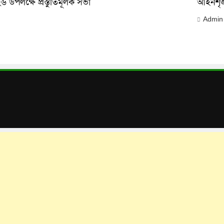
 উপলক্ষে প্রস্তুতিমূলক সভা
আইনশৃঙ্খলা
Admin