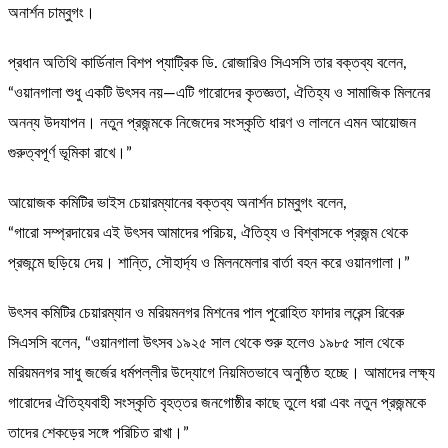
অনার্শন চাম্বুগং।
প্রধান অতিথি কার্ডিনাল বিশপ প্যাট্রিক ডি. রোজারিও সিএসসি তার বক্তব্য বলেন,
“ওয়ানগালা শুধু একটি উৎসব নয়—এটি গারোদের কৃতজ্ঞতা, ঐতিহ্য ও সামাজিক মিলনের
অনন্য উদযাপন। নতুন প্রজন্মকে নিজেদের সংস্কৃতি ধারণ ও লালনে এমন আয়োজন
গুরুত্বপূর্ণ ভূমিকা রাখে।”
আয়োজক কমিটির ভাইস চেয়ারম্যানের বক্তব্য অনার্শন চাম্বুগং বলেন,
“গারো সম্প্রদায়ের এই উৎসব আমাদের পরিচয়, ঐতিহ্য ও বিশ্বাসকে প্রজন্ম থেকে
প্রজন্মে ছড়িয়ে দেয়। শান্তি, সৌহার্দ্য ও মিলনমেলার বার্তা বহন করে ওয়ানগালা।”
উৎসব কমিটির চেয়ারম্যান ও মরিয়মনগর মিশনের পাল পুরোহিত ফাদার লরেন্স রিবেরু
সিএসসি বলেন, “ওয়ানগালা উৎসব ১৯২৫ সাল থেকে শুরু হলেও ১৯৮৫ সাল থেকে
মরিয়মনগর সাধু জর্জের ধর্মপল্লীর উদ্যোগে নিয়মিতভাবে অনুষ্ঠিত হচ্ছে। আমাদের লক্ষ্য
গারোদের ঐতিহ্যবাহী সংস্কৃতি বৃহত্তর জনগোষ্ঠীর কাছে তুলে ধরা এবং নতুন প্রজন্মকে
তাদের শেকড়ের সঙ্গে পরিচিত রাখা।”