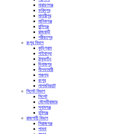
নারায়ণগঞ্জ
ফরিদপুর
মাদারীপুর
মানিকগঞ্জ
মুন্সিগঞ্জ
রাজবাড়ী
শরীয়তপুর
রংপুর বিভাগ
কুড়িগ্রাম
গাইবান্ধা
ঠাকুরগাঁও
দিনাজপুর
নীলফামারী
পঞ্চগড়
রংপুর
লালমনিরহাট
সিলেট বিভাগ
সিলেট
মৌলভীবাজার
সুনামগঞ্জ
হবিগঞ্জ
রাজশাহী বিভাগ
সিরাজগঞ্জ
পাবনা