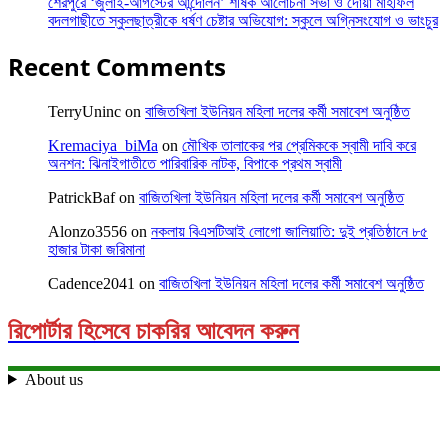
শেরপুরে ‘জুলাই-আগস্টের আন্দোলন’ শীর্ষক আলোচনা সভা ও দোয়া মাহফিল
বদলগাছীতে স্কুলছাত্রীকে ধর্ষণ চেষ্টার অভিযোগ: স্কুলে অগ্নিসংযোগ ও ভাংচুর
Recent Comments
TerryUninc
on
বাজিতখিলা ইউনিয়ন মহিলা দলের কর্মী সমাবেশ অনুষ্ঠিত
Kremaciya_biMa
on
মৌখিক তালাকের পর প্রেমিককে স্বামী দাবি করে
অনশন: ঝিনাইগাতীতে পারিবারিক নাটক, বিপাকে প্রথম স্বামী
PatrickBaf
on
বাজিতখিলা ইউনিয়ন মহিলা দলের কর্মী সমাবেশ অনুষ্ঠিত
Alonzo3556
on
নকলায় বিএসটিআই লোগো জালিয়াতি: দুই প্রতিষ্ঠানে ৮৫
হাজার টাকা জরিমানা
Cadence2041
on
বাজিতখিলা ইউনিয়ন মহিলা দলের কর্মী সমাবেশ অনুষ্ঠিত
রিপোর্টার হিসেবে চাকরির আবেদন করুন
About us