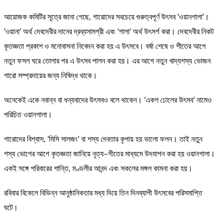
আয়োজক কমিটির সূত্রে জানা গেছে, গারোদের সবচেয়ে গুরুত্বপূর্ণ উৎসব ‘ওয়ানগালা’।
‘ওয়ানা’ অর্থ দেবদেবীর দানের দ্রব্যসামগ্রী এবং ‘গালা’ অর্থ উৎসর্গ করা। দেবদেবীর নিকট
কৃতজ্ঞতা প্রকাশ ও মনোবাসনা নিবেদন করা হয় এ উৎসবে। বর্ষা শেষে ও শীতের আগে
নতুন ফসল ঘরে তোলার পর এ উৎসব পালন করা হয়। এর আগে নতুন খাদ্যশস্য ভোজন
গারো সম্প্রদায়ের জন্য নিষিদ্ধ থাকে।
অনেকেই একে নবান্ন বা ধন্যবাদের উৎসবও বলে থাকেন। ‘একশ ঢোলের উৎসব’ নামেও
পরিচিত ওয়ানগালা।
গারোদের বিশ্বাস, ‘মিসি সালজং’ বা শস্য দেবতার কৃপায় হয় ভালো ফলন। তাই নতুন
শস্য ভোগের আগে কৃতজ্ঞতা জানিয়ে নৃত্য–গীতের মাধ্যমে উদযাপন করা হয় ওয়ানগালা।
একই সঙ্গে পরিবারের শান্তি, মণ্ডলীর আনন্দ এবং সকলের মঙ্গল কামনা করা হয়।
রবিবার বিকেলে বিভিন্ন আনুষ্ঠানিকতার মধ্য দিয়ে তিন দিনব্যাপী উৎসবের পরিসমাপ্তি
ঘটে।