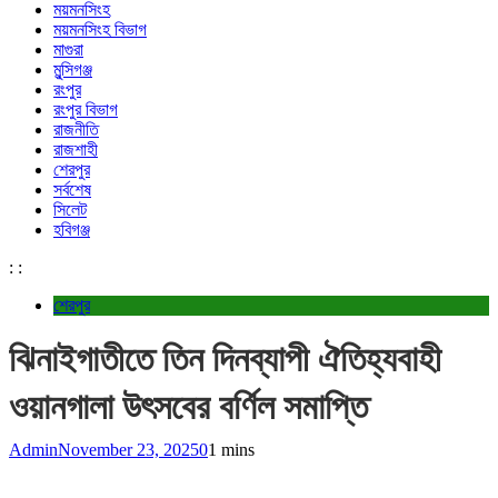
ময়মনসিংহ
ময়মনসিংহ বিভাগ
মাগুরা
মুন্সিগঞ্জ
রংপুর
রংপুর বিভাগ
রাজনীতি
রাজশাহী
শেরপুর
সর্বশেষ
সিলেট
হবিগঞ্জ
:
:
শেরপুর
ঝিনাইগাতীতে তিন দিনব্যাপী ঐতিহ্যবাহী
ওয়ানগালা উৎসবের বর্ণিল সমাপ্তি
Admin
November 23, 2025
0
1 mins