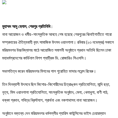
মুহাম্মদ আবু হেলাল, শেরপুর প্রতিনিধি :
নানা আয়োজন ও ধর্মীয়–সাংস্কৃতিক আবহে শেষ হয়েছে শেরপুরের ঝিনাইগাতীতে গারো
সম্প্রদায়ের ঐতিহ্যবাহী বৃহৎ সামাজিক উৎসব ওয়ানগালা। রবিবার (২৩ নভেম্বর) সকালে
মরিয়মনগর উচ্চবিদ্যালয় মাঠে আয়োজিত সমাপনী অনুষ্ঠানে প্রধান অতিথি ছিলেন ঢাকা
মহাধর্মপ্রদেশের কার্ডিনাল বিশপ প্যাট্রিক ডি. রোজারিও সিএসসি।
সভাপতিত্ব করেন মরিয়মনগর মিশনের পাল পুরোহিত ফাদার লরেন্স রিবেরু।
তিন দিনব্যাপী উৎসবে ছিল কিশোর–কিশোরীদের চিত্রাঙ্কন প্রতিযোগিতা, মান্দি ছড়া,
নৃত্য, মিস ওয়ানগালা প্রতিযোগিতা, সাংস্কৃতিক অনুষ্ঠান, মেলা, খেলাধুলা, বাণী পাঠ,
থক্কা প্রদান, পবিত্র খ্রিস্টযাগ, প্রার্থনা এবং নকগাথাসহ নানা আয়োজন।
অনুষ্ঠানে বক্তব্য দেন মরিয়মনগর ধর্মপল্লীর প্যারিস কাউন্সিলের ভাইস চেয়ারম্যান