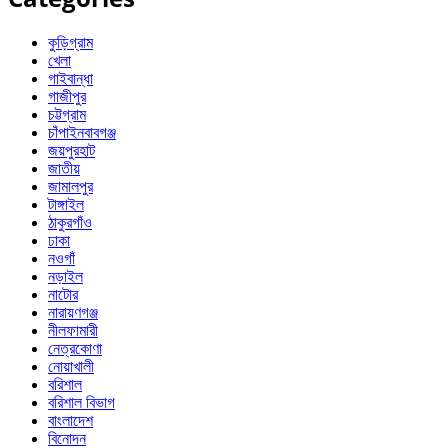
কুড়িগ্রাম
খেলা
গাইবান্ধা
গাজীপুর
চট্টগ্রাম
চাঁপাইনবাবগঞ্জ
জয়পুরহাট
জাতীয়
জামালপুর
টাঙ্গাইল
ঠাকুরগাঁও
ঢাকা
নওগাঁ
নড়াইল
নাটোর
নারায়ণগঞ্জ
নীলফামারী
নেত্রকোণা
নোয়াখালী
বরিশাল
বরিশাল বিভাগ
বাংলাদেশ
বিনোদন