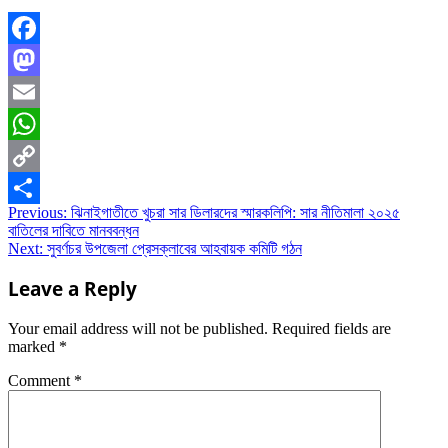
Facebook
Mastodon
Email
WhatsApp
Copy
Post
Previous:
ঝিনাইগাতীতে খুচরা সার ডিলারদের স্মারকলিপি: সার নীতিমালা ২০২৫
Link
Share
বাতিলের দাবিতে মানববন্ধন
navigation
Next:
সুবর্ণচর উপজেলা প্রেসক্লাবের আহবায়ক কমিটি গঠন
Leave a Reply
Your email address will not be published.
Required fields are
marked
*
Comment
*