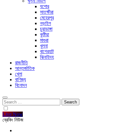
খুলনা বিভাগ
যশোর
সাতক্ষীরা
মেহেরপুর
নড়াইল
চুয়াডাঙ্গা
কুষ্টিয়া
মাগুরা
খুলনা
বাগেরহাট
ঝিনাইদহ
রাজনীতি
আন্তর্জাতিক
খেলা
বাণিজ্য
বিনোদন
Search
for:
Live Now
ব্রেকিং নিউজ