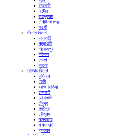
বগুড়া
রাজশাহী
নাটোর
জয়পুরহাট
চাঁপাইনবাবগঞ্জ
নওগাঁ
বরিশাল বিভাগ
ঝালকাঠি
পটুয়াখালী
পিরোজপুর
বরিশাল
ভোলা
বরগুনা
চট্টগ্রাম বিভাগ
কুমিল্লা
ফেনী
ব্রাহ্মণবাড়িয়া
রাঙ্গামাটি
নোয়াখালী
চাঁদপুর
লক্ষ্মীপুর
চট্টগ্রাম
কক্সবাজার
খাগড়াছড়ি
বান্দরবান