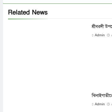
Related News
শ্রীবরদী উপজে
Admin
ঝিনাইগাতীত
Admin