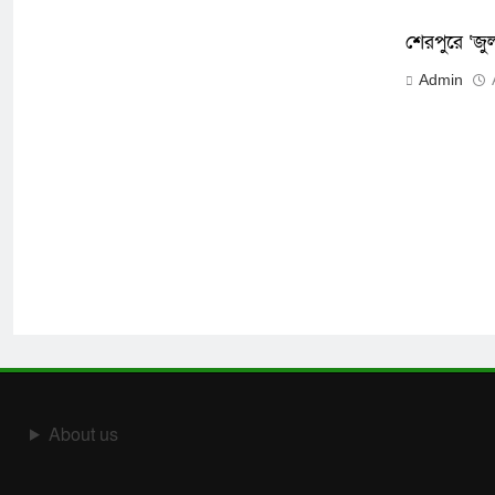
শেরপুরে ‘জ
Admin
About us