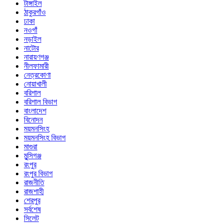
টাঙ্গাইল
ঠাকুরগাঁও
ঢাকা
নওগাঁ
নড়াইল
নাটোর
নারায়ণগঞ্জ
নীলফামারী
নেত্রকোণা
নোয়াখালী
বরিশাল
বরিশাল বিভাগ
বাংলাদেশ
বিনোদন
ময়মনসিংহ
ময়মনসিংহ বিভাগ
মাগুরা
মুন্সিগঞ্জ
রংপুর
রংপুর বিভাগ
রাজনীতি
রাজশাহী
শেরপুর
সর্বশেষ
সিলেট