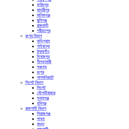
ফরিদপুর
মাদারীপুর
মানিকগঞ্জ
মুন্সিগঞ্জ
রাজবাড়ী
শরীয়তপুর
রংপুর বিভাগ
কুড়িগ্রাম
গাইবান্ধা
ঠাকুরগাঁও
দিনাজপুর
নীলফামারী
পঞ্চগড়
রংপুর
লালমনিরহাট
সিলেট বিভাগ
সিলেট
মৌলভীবাজার
সুনামগঞ্জ
হবিগঞ্জ
রাজশাহী বিভাগ
সিরাজগঞ্জ
পাবনা
বগুড়া