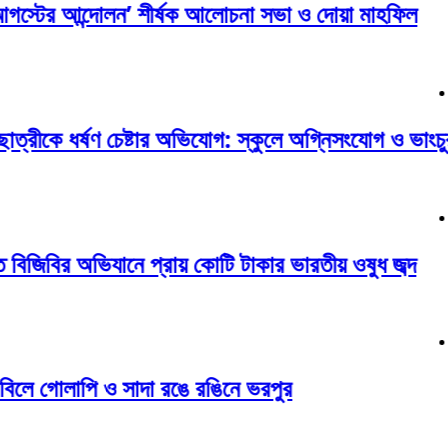
্টের আন্দোলন’ শীর্ষক আলোচনা সভা ও দোয়া মাহফিল
শে
Au
রীকে ধর্ষণ চেষ্টার অভিযোগ: স্কুলে অগ্নিসংযোগ ও ভাংচুর
বদ
Au
িজিবির অভিযানে প্রায় কোটি টাকার ভারতীয় ওষুধ জব্দ
শে
Au
িলে গোলাপি ও সাদা রঙে রঙিনে ভরপুর
সু
Au