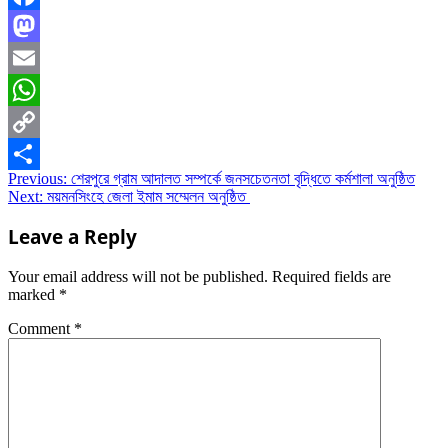
Facebook
Mastodon
Email
WhatsApp
Copy
Post
Previous:
শেরপুরে গ্রাম আদালত সম্পর্কে জনসচেতনতা বৃদ্ধিতে কর্মশালা অনুষ্ঠিত
Link
Share
Next:
ময়মনসিংহে জেলা ইমাম সম্মেলন অনুষ্ঠিত
navigation
Leave a Reply
Your email address will not be published.
Required fields are
marked
*
Comment
*