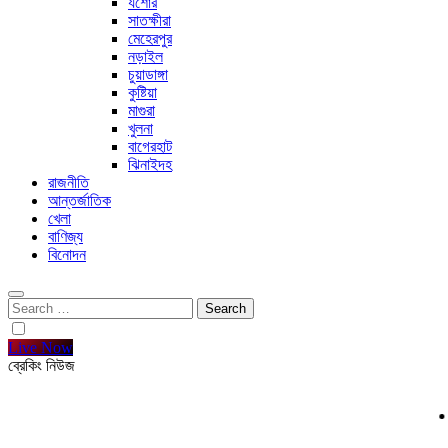
যশোর
সাতক্ষীরা
মেহেরপুর
নড়াইল
চুয়াডাঙ্গা
কুষ্টিয়া
মাগুরা
খুলনা
বাগেরহাট
ঝিনাইদহ
রাজনীতি
আন্তর্জাতিক
খেলা
বাণিজ্য
বিনোদন
Search
for:
Live Now
ব্রেকিং নিউজ