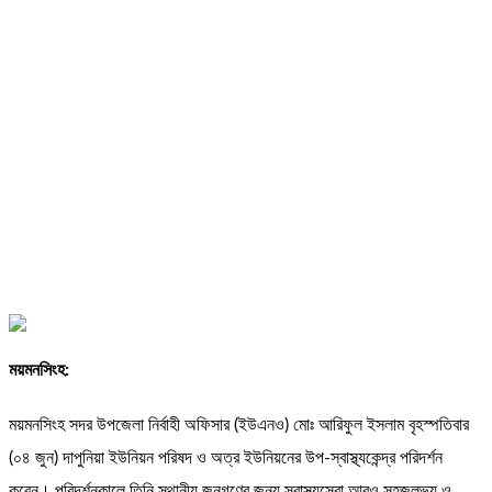
ময়মনসিংহ:
ময়মনসিংহ সদর উপজেলা নির্বাহী অফিসার (ইউএনও) মোঃ আরিফুল ইসলাম বৃহস্পতিবার
(০৪ জুন) দাপুনিয়া ইউনিয়ন পরিষদ ও অত্র ইউনিয়নের উপ-স্বাস্থ্যকেন্দ্র পরিদর্শন
করেন। পরিদর্শনকালে তিনি স্থানীয় জনগণের জন্য স্বাস্থ্যসেবা আরও সহজলভ্য ও