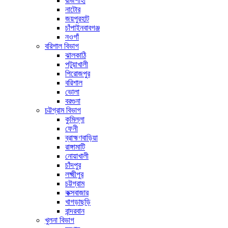
রাজশাহী
নাটোর
জয়পুরহাট
চাঁপাইনবাবগঞ্জ
নওগাঁ
বরিশাল বিভাগ
ঝালকাঠি
পটুয়াখালী
পিরোজপুর
বরিশাল
ভোলা
বরগুনা
চট্টগ্রাম বিভাগ
কুমিল্লা
ফেনী
ব্রাহ্মণবাড়িয়া
রাঙ্গামাটি
নোয়াখালী
চাঁদপুর
লক্ষ্মীপুর
চট্টগ্রাম
কক্সবাজার
খাগড়াছড়ি
বান্দরবান
খুলনা বিভাগ