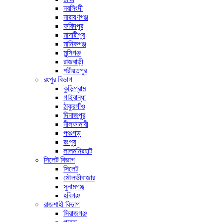
নরসিংদী
নারায়ণগঞ্জ
ফরিদপুর
মাদারীপুর
মানিকগঞ্জ
মুন্সিগঞ্জ
রাজবাড়ী
শরীয়তপুর
রংপুর বিভাগ
কুড়িগ্রাম
গাইবান্ধা
ঠাকুরগাঁও
দিনাজপুর
নীলফামারী
পঞ্চগড়
রংপুর
লালমনিরহাট
সিলেট বিভাগ
সিলেট
মৌলভীবাজার
সুনামগঞ্জ
হবিগঞ্জ
রাজশাহী বিভাগ
সিরাজগঞ্জ