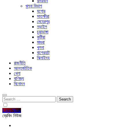
বান্দরবান
খুলনা বিভাগ
যশোর
সাতক্ষীরা
মেহেরপুর
নড়াইল
চুয়াডাঙ্গা
কুষ্টিয়া
মাগুরা
খুলনা
বাগেরহাট
ঝিনাইদহ
রাজনীতি
আন্তর্জাতিক
খেলা
বাণিজ্য
বিনোদন
Search
for:
Live Now
ব্রেকিং নিউজ