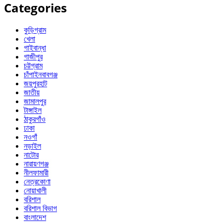
Categories
কুড়িগ্রাম
খেলা
গাইবান্ধা
গাজীপুর
চট্টগ্রাম
চাঁপাইনবাবগঞ্জ
জয়পুরহাট
জাতীয়
জামালপুর
টাঙ্গাইল
ঠাকুরগাঁও
ঢাকা
নওগাঁ
নড়াইল
নাটোর
নারায়ণগঞ্জ
নীলফামারী
নেত্রকোণা
নোয়াখালী
বরিশাল
বরিশাল বিভাগ
বাংলাদেশ