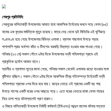
​শেরপুর প্রতিনিধি:
শেরপুরের নালিতাবাড়ী উপজেলায় আঘাত হানা আকস্মিক টর্নেডোর কবলে পড়ে বেগম (৬৫)
নামের এক বৃদ্ধার মর্মান্তিক মৃত্যু হয়েছে। মাত্র দেড় থেকে দুই মিনিটের এই ঘূর্ণিঝড়ে
লণ্ডভণ্ড হয়ে গেছে উপজেলার বিভিন্ন এলাকা। ব্যাপক গাছপালা উপড়ে পড়ার
পাশাপাশি প্রায় অর্ধশত কাঁচা ও টিনশেড ঘরবাড়ি বিধ্বস্ত হওয়ার খবর পাওয়া গেছে।
​শনিবার (২৩ মে) সকাল পৌনে ৯টার দিকে উপজেলার নন্নী পশ্চিমপাড়া গ্রামে এই
প্রাকৃতিক দুর্যোগ আঘাত হানে।
​স্থানীয় ও প্রশাসন সূত্রে জানা গেছে, শনিবার সকাল থেকেই এলাকায় ঝড়ো হাওয়ার সঙ্গে
বৃষ্টিপাত হচ্ছিল। সকাল পৌনে ৯টার দিকে আকস্মিক তীব্র গতিসম্পন্ন টর্নেডোটি নন্নী
পশ্চিমপাড়া গ্রামের ওপর দিয়ে বয়ে যায়। ঝড়ের তোড়ে ওই গ্রামের একটি বড় গাছ
উপড়ে পাশের একটি ঘরের ওপর আছড়ে পড়ে। এতে ঘরের ভেতরে থাকা বেগম গাছের
নিচে চাপা পড়ে ঘটনাস্থলেই প্রাণ হারান।
​এ বিষয়ে নালিতাবাড়ী উপজেলা নির্বাহী কর্মকর্তা (ইউএনও) আব্দুল মালেক ঘটনার সত্যতা