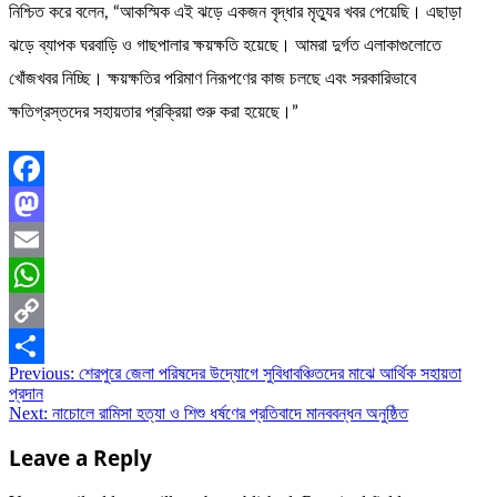
নিশ্চিত করে বলেন, “আকস্মিক এই ঝড়ে একজন বৃদ্ধার মৃত্যুর খবর পেয়েছি। এছাড়া
ঝড়ে ব্যাপক ঘরবাড়ি ও গাছপালার ক্ষয়ক্ষতি হয়েছে। আমরা দুর্গত এলাকাগুলোতে
খোঁজখবর নিচ্ছি। ক্ষয়ক্ষতির পরিমাণ নিরূপণের কাজ চলছে এবং সরকারিভাবে
ক্ষতিগ্রস্তদের সহায়তার প্রক্রিয়া শুরু করা হয়েছে।”
Facebook
Mastodon
Email
WhatsApp
Copy
Post
Previous:
শেরপুরে জেলা পরিষদের উদ্যোগে সুবিধাবঞ্চিতদের মাঝে আর্থিক সহায়তা
Link
Share
প্রদান
navigation
Next:
নাচোলে রামিসা হত্যা ও শিশু ধর্ষণের প্রতিবাদে মানববন্ধন অনুষ্ঠিত
Leave a Reply