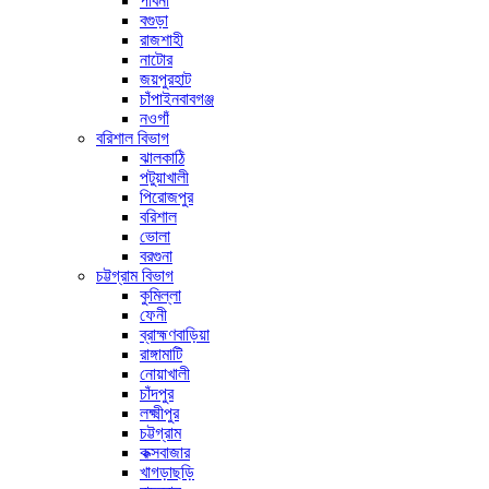
পাবনা
বগুড়া
রাজশাহী
নাটোর
জয়পুরহাট
চাঁপাইনবাবগঞ্জ
নওগাঁ
বরিশাল বিভাগ
ঝালকাঠি
পটুয়াখালী
পিরোজপুর
বরিশাল
ভোলা
বরগুনা
চট্টগ্রাম বিভাগ
কুমিল্লা
ফেনী
ব্রাহ্মণবাড়িয়া
রাঙ্গামাটি
নোয়াখালী
চাঁদপুর
লক্ষ্মীপুর
চট্টগ্রাম
কক্সবাজার
খাগড়াছড়ি