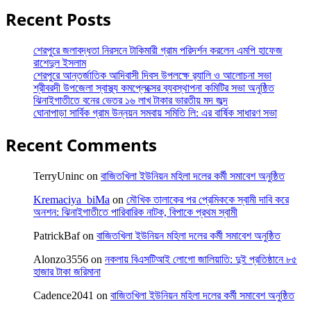
Recent Posts
শেরপুরে জলাবদ্ধতা নিরসনে টাকিমারী গ্রাম পরিদর্শন করলেন এমপি হাফেজ
রাশেদুল ইসলাম
শেরপুরে আন্তর্জাতিক আদিবাসী দিবস উপলক্ষে র‌্যালি ও আলোচনা সভা
শ্রীবরদী উপজেলা স্বাস্থ্য কমপ্লেক্সের ব্যবস্থাপনা কমিটির সভা অনুষ্ঠিত
ঝিনাইগাতীতে বনের ভেতর ১৬ লাখ টাকার ভারতীয় মদ জব্দ
ঘোনাপাড়া সার্বিক গ্রাম উন্নয়ন সমবায় সমিতি লি: এর বার্ষিক সাধারণ সভা
Recent Comments
TerryUninc
on
বাজিতখিলা ইউনিয়ন মহিলা দলের কর্মী সমাবেশ অনুষ্ঠিত
Kremaciya_biMa
on
মৌখিক তালাকের পর প্রেমিককে স্বামী দাবি করে
অনশন: ঝিনাইগাতীতে পারিবারিক নাটক, বিপাকে প্রথম স্বামী
PatrickBaf
on
বাজিতখিলা ইউনিয়ন মহিলা দলের কর্মী সমাবেশ অনুষ্ঠিত
Alonzo3556
on
নকলায় বিএসটিআই লোগো জালিয়াতি: দুই প্রতিষ্ঠানে ৮৫
হাজার টাকা জরিমানা
Cadence2041
on
বাজিতখিলা ইউনিয়ন মহিলা দলের কর্মী সমাবেশ অনুষ্ঠিত