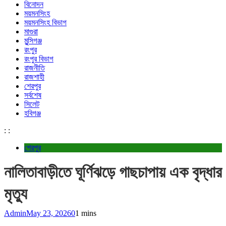
বিনোদন
ময়মনসিংহ
ময়মনসিংহ বিভাগ
মাগুরা
মুন্সিগঞ্জ
রংপুর
রংপুর বিভাগ
রাজনীতি
রাজশাহী
শেরপুর
সর্বশেষ
সিলেট
হবিগঞ্জ
:
:
শেরপুর
নালিতাবাড়ীতে ঘূর্ণিঝড়ে গাছচাপায় এক বৃদ্ধার
মৃত্যু
Admin
May 23, 2026
0
1 mins