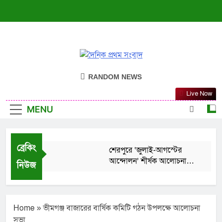
দৈনিক প্রথম সংবাদ
ন্যায়ের পক্ষে সদা জাগ্রত
RANDOM NEWS
Live Now
MENU
ব্রেকিং
শেরপুরে ‘জুলাই-আগস্টের
আন্দোলন’ শীর্ষক আলোচনা
নিউজ
সভা ও দোয়া মাহফিল
August 6, 2026
বদলগাছীতে স্কুলছাত্রীকে ধর্ষণ
চেষ্টার অভিযোগ: স্কুলে
অগ্নিসংযোগ ও ভাংচুর
Home
»
ভীমগঞ্জ বাজারের বার্ষিক কমিটি গঠন উপলক্ষে আলোচনা
August 6, 2026
সভা
শেরপুরের সীমান্তে বিজিবির অভিযানে