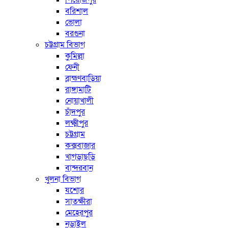
পিরোজপুর
বরিশাল
ভোলা
বরগুনা
চট্টগ্রাম বিভাগ
কুমিল্লা
ফেনী
ব্রাহ্মণবাড়িয়া
রাঙ্গামাটি
নোয়াখালী
চাঁদপুর
লক্ষ্মীপুর
চট্টগ্রাম
কক্সবাজার
খাগড়াছড়ি
বান্দরবান
খুলনা বিভাগ
যশোর
সাতক্ষীরা
মেহেরপুর
নড়াইল