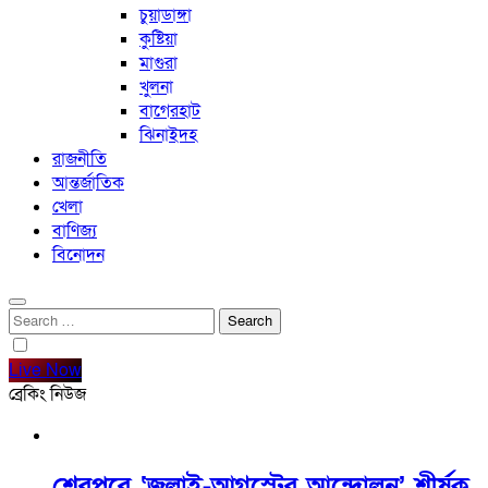
চুয়াডাঙ্গা
কুষ্টিয়া
মাগুরা
খুলনা
বাগেরহাট
ঝিনাইদহ
রাজনীতি
আন্তর্জাতিক
খেলা
বাণিজ্য
বিনোদন
Search
for:
Live Now
ব্রেকিং নিউজ
শেরপুরে ‘জুলাই-আগস্টের আন্দোলন’ শীর্ষক