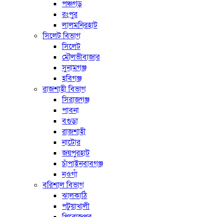
পঞ্চগড়
রংপুর
লালমনিরহাট
সিলেট বিভাগ
সিলেট
মৌলভীবাজার
সুনামগঞ্জ
হবিগঞ্জ
রাজশাহী বিভাগ
সিরাজগঞ্জ
পাবনা
বগুড়া
রাজশাহী
নাটোর
জয়পুরহাট
চাঁপাইনবাবগঞ্জ
নওগাঁ
বরিশাল বিভাগ
ঝালকাঠি
পটুয়াখালী