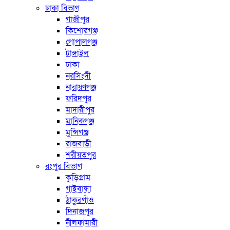
ঢাকা বিভাগ
গাজীপুর
কিশোরগঞ্জ
গোপালগঞ্জ
টাঙ্গাইল
ঢাকা
নরসিংদী
নারায়ণগঞ্জ
ফরিদপুর
মাদারীপুর
মানিকগঞ্জ
মুন্সিগঞ্জ
রাজবাড়ী
শরীয়তপুর
রংপুর বিভাগ
কুড়িগ্রাম
গাইবান্ধা
ঠাকুরগাঁও
দিনাজপুর
নীলফামারী