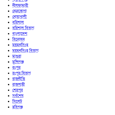
নীলফামারী
নেত্রকোণা
নোয়াখালী
বরিশাল
বরিশাল বিভাগ
বাংলাদেশ
বিনোদন
ময়মনসিংহ
ময়মনসিংহ বিভাগ
মাগুরা
মুন্সিগঞ্জ
রংপুর
রংপুর বিভাগ
রাজনীতি
রাজশাহী
শেরপুর
সর্বশেষ
সিলেট
হবিগঞ্জ