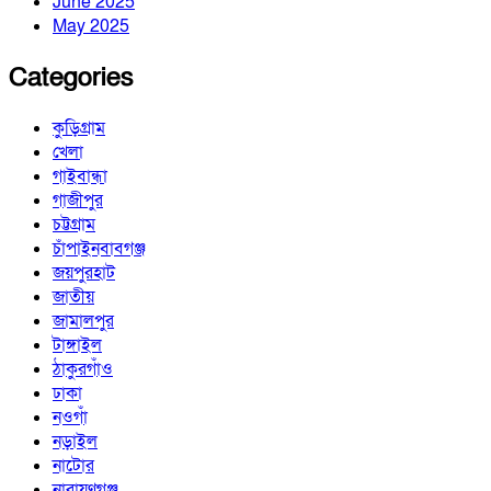
June 2025
May 2025
Categories
কুড়িগ্রাম
খেলা
গাইবান্ধা
গাজীপুর
চট্টগ্রাম
চাঁপাইনবাবগঞ্জ
জয়পুরহাট
জাতীয়
জামালপুর
টাঙ্গাইল
ঠাকুরগাঁও
ঢাকা
নওগাঁ
নড়াইল
নাটোর
নারায়ণগঞ্জ