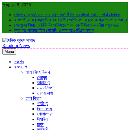
Skip
August 8, 2026
to
শেরপুরে ‘জুলাই-আগস্টের আন্দোলন’ শীর্ষক আলোচনা সভা ও দোয়া মাহফিল
content
বদলগাছীতে স্কুলছাত্রীকে ধর্ষণ চেষ্টার অভিযোগ: স্কুলে অগ্নিসংযোগ ও ভাংচুর
শেরপুরের সীমান্তে বিজিবির অভিযানে প্রায় কোটি টাকার ভারতীয় ওষুধ জব্দ
সুন্দরগঞ্জে সরোবর বিলে গোলাপি ও সাদা রঙে রঙিনে ভরপুর
Random News
দৈনিক প্রথম সংবাদ
ন্যায়ের পক্ষে সদা জাগ্রত
Menu
সর্বশেষ
বাংলাদেশ
ময়মনসিংহ বিভাগ
শেরপুর
জামালপুর
ময়মনসিংহ
নেত্রকোণা
ঢাকা বিভাগ
গাজীপুর
কিশোরগঞ্জ
গোপালগঞ্জ
টাঙ্গাইল
ঢাকা
নরসিংদী