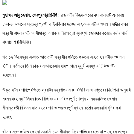
মুহাম্মদ আবু হেলাল, শেরপুর প্রতিনিধি
: রাজধানীর বিজয়নগরের বক্স কালভার্ট এলাকায়
ঢাকা-৮ আসনের স্বতন্ত্র প্রার্থী ও ইনকিলাব মঞ্চের আহ্বায়ক শরীফ ওসমান হাদীর ওপর
সন্ত্রাসী হামলার ঘটনায় সীমান্ত এলাকায় নিরাপত্তা ব্যবস্থা জোরদার করেছে বর্ডার গার্ড
বাংলাদেশ (বিজিবি)।
গত ১২ ডিসেম্বর অজ্ঞাত আততায়ী সন্ত্রাসীর গুলিতে গুরুতর আহত হন শরীফ ওসমান
হাঁদী। বর্তমানে তিনি ঢাকার এভারকেয়ার হাসপাতালে মুমূর্ষ অবস্থায় চিকিৎসাধীন
রয়েছেন।
উক্ত ঘটনার পরিপ্রেক্ষিতে স্বরাষ্ট্র মন্ত্রণালয় এবং বিজিবি সদর দপ্তরের নির্দেশনা অনুযায়ী
ময়মনসিংহ ব্যাটালিয়ন (৩৯ বিজিবি) এর দায়িত্বপূর্ণ শেরপুর ও ময়মনসিংহ জেলার
সীমান্তবর্তী বিভিন্ন যাতায়াতের পথ ও গুরুত্বপূর্ণ স্থানে কঠোর নজরদারি বৃদ্ধি করা
হয়েছে।
ঘটনার সঙ্গে জড়িত কোনো সন্ত্রাসী যেন সীমান্ত দিয়ে পালিয়ে যেতে না পারে, সে লক্ষ্যে