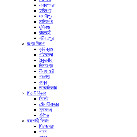
নারায়ণগঞ্জ
ফরিদপুর
মাদারীপুর
মানিকগঞ্জ
মুন্সিগঞ্জ
রাজবাড়ী
শরীয়তপুর
রংপুর বিভাগ
কুড়িগ্রাম
গাইবান্ধা
ঠাকুরগাঁও
দিনাজপুর
নীলফামারী
পঞ্চগড়
রংপুর
লালমনিরহাট
সিলেট বিভাগ
সিলেট
মৌলভীবাজার
সুনামগঞ্জ
হবিগঞ্জ
রাজশাহী বিভাগ
সিরাজগঞ্জ
পাবনা