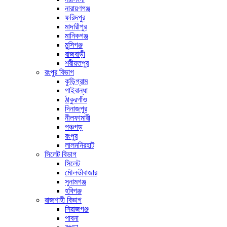
নারায়ণগঞ্জ
ফরিদপুর
মাদারীপুর
মানিকগঞ্জ
মুন্সিগঞ্জ
রাজবাড়ী
শরীয়তপুর
রংপুর বিভাগ
কুড়িগ্রাম
গাইবান্ধা
ঠাকুরগাঁও
দিনাজপুর
নীলফামারী
পঞ্চগড়
রংপুর
লালমনিরহাট
সিলেট বিভাগ
সিলেট
মৌলভীবাজার
সুনামগঞ্জ
হবিগঞ্জ
রাজশাহী বিভাগ
সিরাজগঞ্জ
পাবনা