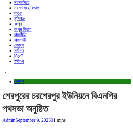
ময়মনসিংহ
ময়মনসিংহ বিভাগ
মাগুরা
মুন্সিগঞ্জ
রংপুর
রংপুর বিভাগ
রাজনীতি
রাজশাহী
শেরপুর
সর্বশেষ
সিলেট
হবিগঞ্জ
:
:
শেরপুর
শেরপুরের চরশেরপুর ইউনিয়নে বিএনপির
পথসভা অনুষ্ঠিত
Admin
September 9, 2025
0
1 mins