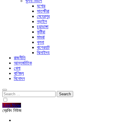
খুলনা বিভাগ
যশোর
সাতক্ষীরা
মেহেরপুর
নড়াইল
চুয়াডাঙ্গা
কুষ্টিয়া
মাগুরা
খুলনা
বাগেরহাট
ঝিনাইদহ
রাজনীতি
আন্তর্জাতিক
খেলা
বাণিজ্য
বিনোদন
Search
for:
Live Now
ব্রেকিং নিউজ