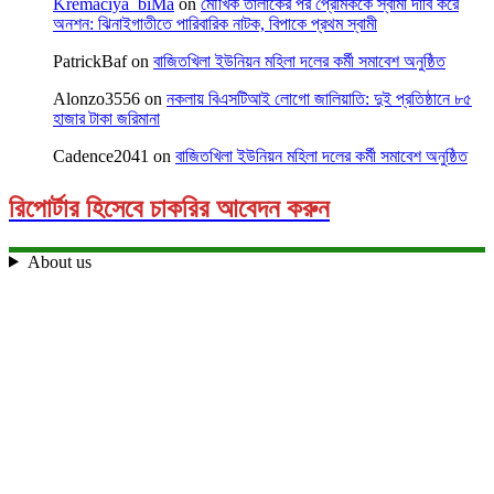
Kremaciya_biMa
on
মৌখিক তালাকের পর প্রেমিককে স্বামী দাবি করে
অনশন: ঝিনাইগাতীতে পারিবারিক নাটক, বিপাকে প্রথম স্বামী
PatrickBaf
on
বাজিতখিলা ইউনিয়ন মহিলা দলের কর্মী সমাবেশ অনুষ্ঠিত
Alonzo3556
on
নকলায় বিএসটিআই লোগো জালিয়াতি: দুই প্রতিষ্ঠানে ৮৫
হাজার টাকা জরিমানা
Cadence2041
on
বাজিতখিলা ইউনিয়ন মহিলা দলের কর্মী সমাবেশ অনুষ্ঠিত
রিপোর্টার হিসেবে চাকরির আবেদন করুন
About us