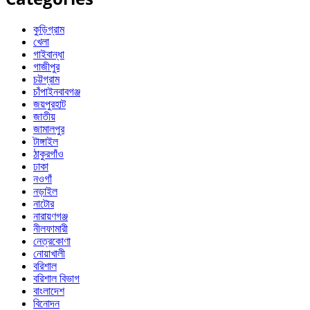
কুড়িগ্রাম
খেলা
গাইবান্ধা
গাজীপুর
চট্টগ্রাম
চাঁপাইনবাবগঞ্জ
জয়পুরহাট
জাতীয়
জামালপুর
টাঙ্গাইল
ঠাকুরগাঁও
ঢাকা
নওগাঁ
নড়াইল
নাটোর
নারায়ণগঞ্জ
নীলফামারী
নেত্রকোণা
নোয়াখালী
বরিশাল
বরিশাল বিভাগ
বাংলাদেশ
বিনোদন