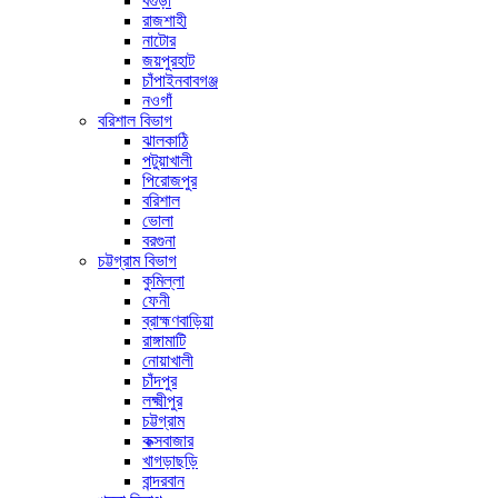
বগুড়া
রাজশাহী
নাটোর
জয়পুরহাট
চাঁপাইনবাবগঞ্জ
নওগাঁ
বরিশাল বিভাগ
ঝালকাঠি
পটুয়াখালী
পিরোজপুর
বরিশাল
ভোলা
বরগুনা
চট্টগ্রাম বিভাগ
কুমিল্লা
ফেনী
ব্রাহ্মণবাড়িয়া
রাঙ্গামাটি
নোয়াখালী
চাঁদপুর
লক্ষ্মীপুর
চট্টগ্রাম
কক্সবাজার
খাগড়াছড়ি
বান্দরবান