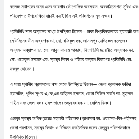
কলেজ স্থাপনের জন্য এসব জায়গার ভৌগোলিক অবস্থান, অবকাঠামোগত সুবিধা এবং
পরিবেশগত উপযোগিতা যাচাই করাই ছিল এই পরিদর্শনের মূল লক্ষ্য।
​প্রতিনিধি দলে অন্যদের মধ্যে উপস্থিত ছিলেন— ঢাকা বিশ্ববিদ্যালয়ের ফ্যাকাল্টি অব
মেডিসিনের ডীন অধ্যাপক ডা. মো. রফিকুল হক, জামালপুর মেডিকেল কলেজের
অধ্যক্ষ অধ্যাপক ডা. মো. আবুল কালাম আজাদ, বিএমডিসি মনোনীত অধ্যাপক ডা.
মো. খালেকুল ইসলাম এবং স্বাস্থ্য শিক্ষা ও পরিবার কল্যাণ বিভাগের প্রতিনিধি মো.
মকবুল হোসেন।
​এ সময় স্থানীয় প্রশাসনের পক্ষ থেকে উপস্থিত ছিলেন— জেলা প্রশাসক ফরিদা
ইয়াসমিন, পুলিশ সুপার এ,কে,এম জহিরুল ইসলাম, জেলা সিভিল সার্জন ডা. মুহাম্মদ
শাহীন এবং জেলা সদর হাসপাতালের তত্ত্বাবধায়ক ডা. সেলিম মিঞা।
এছাড়া স্বাস্থ্য অধিদপ্তরের সহকারী পরিচালক (প্রশাসন) ডা. ওয়াসেক-বিন-শহীদসহ
জেলা প্রশাসন, স্বাস্থ্য বিভাগ ও বিভিন্ন রাজনৈতিক দলের নেতৃবৃন্দ পরিদর্শনকালে
উপস্থিত ছিলেন।