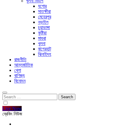
খুলনা বিভাগ
যশোর
সাতক্ষীরা
মেহেরপুর
নড়াইল
চুয়াডাঙ্গা
কুষ্টিয়া
মাগুরা
খুলনা
বাগেরহাট
ঝিনাইদহ
রাজনীতি
আন্তর্জাতিক
খেলা
বাণিজ্য
বিনোদন
Search
for:
Live Now
ব্রেকিং নিউজ