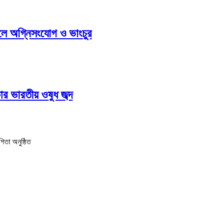
ুলে অগ্নিসংযোগ ও ভাংচুর
ার ভারতীয় ওষুধ জব্দ
িতা অনুষ্ঠিত