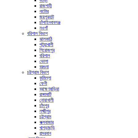
বগুড়া
রাজশাহী
নাটোর
জয়পুরহাট
চাঁপাইনবাবগঞ্জ
নওগাঁ
বরিশাল বিভাগ
ঝালকাঠি
পটুয়াখালী
পিরোজপুর
বরিশাল
ভোলা
বরগুনা
চট্টগ্রাম বিভাগ
কুমিল্লা
ফেনী
ব্রাহ্মণবাড়িয়া
রাঙ্গামাটি
নোয়াখালী
চাঁদপুর
লক্ষ্মীপুর
চট্টগ্রাম
কক্সবাজার
খাগড়াছড়ি
বান্দরবান