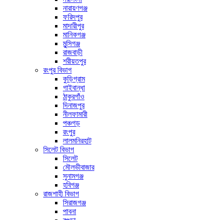
নারায়ণগঞ্জ
ফরিদপুর
মাদারীপুর
মানিকগঞ্জ
মুন্সিগঞ্জ
রাজবাড়ী
শরীয়তপুর
রংপুর বিভাগ
কুড়িগ্রাম
গাইবান্ধা
ঠাকুরগাঁও
দিনাজপুর
নীলফামারী
পঞ্চগড়
রংপুর
লালমনিরহাট
সিলেট বিভাগ
সিলেট
মৌলভীবাজার
সুনামগঞ্জ
হবিগঞ্জ
রাজশাহী বিভাগ
সিরাজগঞ্জ
পাবনা