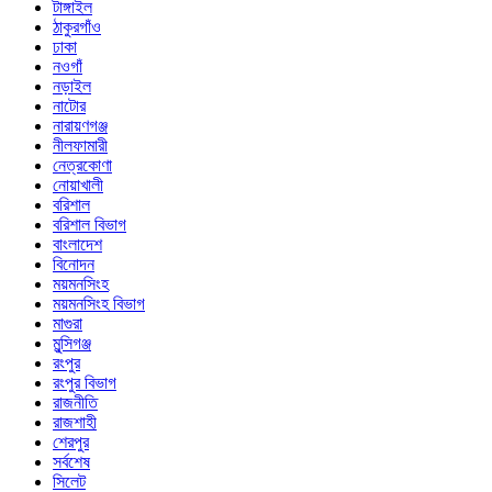
টাঙ্গাইল
ঠাকুরগাঁও
ঢাকা
নওগাঁ
নড়াইল
নাটোর
নারায়ণগঞ্জ
নীলফামারী
নেত্রকোণা
নোয়াখালী
বরিশাল
বরিশাল বিভাগ
বাংলাদেশ
বিনোদন
ময়মনসিংহ
ময়মনসিংহ বিভাগ
মাগুরা
মুন্সিগঞ্জ
রংপুর
রংপুর বিভাগ
রাজনীতি
রাজশাহী
শেরপুর
সর্বশেষ
সিলেট