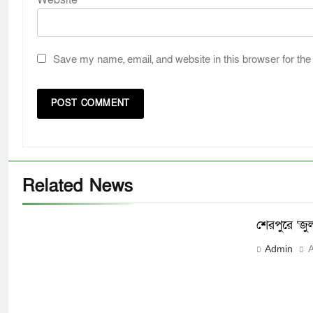
Save my name, email, and website in this browser for the
Related News
শেরপুরে ‘জ
Admin
A