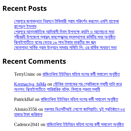
Recent Posts
শেরপুরে জলাবদ্ধতা নিরসনে টাকিমারী গ্রাম পরিদর্শন করলেন এমপি হাফেজ
রাশেদুল ইসলাম
শেরপুরে আন্তর্জাতিক আদিবাসী দিবস উপলক্ষে র‌্যালি ও আলোচনা সভা
শ্রীবরদী উপজেলা স্বাস্থ্য কমপ্লেক্সের ব্যবস্থাপনা কমিটির সভা অনুষ্ঠিত
ঝিনাইগাতীতে বনের ভেতর ১৬ লাখ টাকার ভারতীয় মদ জব্দ
ঘোনাপাড়া সার্বিক গ্রাম উন্নয়ন সমবায় সমিতি লি: এর বার্ষিক সাধারণ সভা
Recent Comments
TerryUninc
on
বাজিতখিলা ইউনিয়ন মহিলা দলের কর্মী সমাবেশ অনুষ্ঠিত
Kremaciya_biMa
on
মৌখিক তালাকের পর প্রেমিককে স্বামী দাবি করে
অনশন: ঝিনাইগাতীতে পারিবারিক নাটক, বিপাকে প্রথম স্বামী
PatrickBaf
on
বাজিতখিলা ইউনিয়ন মহিলা দলের কর্মী সমাবেশ অনুষ্ঠিত
Alonzo3556
on
নকলায় বিএসটিআই লোগো জালিয়াতি: দুই প্রতিষ্ঠানে ৮৫
হাজার টাকা জরিমানা
Cadence2041
on
বাজিতখিলা ইউনিয়ন মহিলা দলের কর্মী সমাবেশ অনুষ্ঠিত