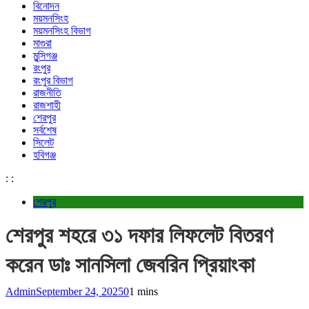
বিনোদন
ময়মনসিংহ
ময়মনসিংহ বিভাগ
মাগুরা
মুন্সিগঞ্জ
রংপুর
রংপুর বিভাগ
রাজনীতি
রাজশাহী
শেরপুর
সর্বশেষ
সিলেট
হবিগঞ্জ
:
:
শেরপুর
শেরপুর শহরে ৩১ দফার লিফলেট বিতরণ
করেন ডাঃ সানসিলা জেবরিন প্রিয়াংকা
Admin
September 24, 2025
0
1 mins