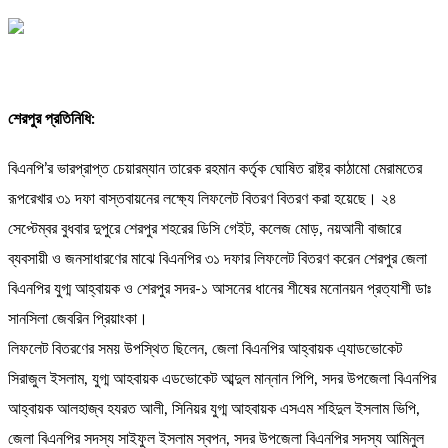
শেরপুর প্রতিনিধি:
বিএনপি’র ভারপ্রাপ্ত চেয়ারম্যান তারেক রহমান কর্তৃক ঘোষিত রাষ্ট্র কাঠামো মেরামতের
রূপরেখার ৩১ দফা বাস্তবায়নের লক্ষ্যে লিফলেট বিতরণ বিতরণ করা হয়েছে। ২৪
সেপ্টেম্বর বুধবার দুপুরে শেরপুর শহরের ডিসি গেইট, কলেজ মোড়, নয়আনী বাজারে
ব্যবসায়ী ও জনসাধারণের মাঝে বিএনপির ৩১ দফার লিফলেট বিতরণ করেন শেরপুর জেলা
বিএনপির যুগ্ম আহ্বায়ক ও শেরপুর সদর-১ আসনের ধানের শীষের মনোনয়ন প্রত্যাশী ডাঃ
সানসিলা জেবরিন প্রিয়াংকা।
লিফলেট বিতরণের সময় উপস্থিত ছিলেন, জেলা বিএনপির আহ্বায়ক এ্যাডভোকেট
সিরাজুল ইসলাম, যুগ্ম আহবায়ক এডভোকেট আব্দুল মান্নান পিপি, সদর উপজেলা বিএনপির
আহ্বায়ক আলহাজ্ব হযরত আলী, সিনিয়র যুগ্ম আহবায়ক এসএম শহিদুল ইসলাম ভিপি,
জেলা বিএনপির সদস্য সাইফুল ইসলাম স্বপন, সদর উপজেলা বিএনপির সদস্য আমিনুল