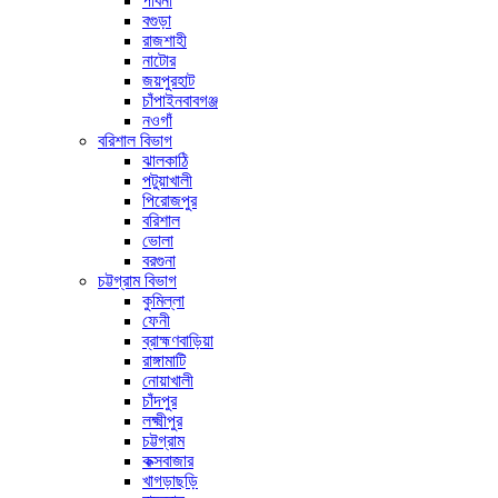
পাবনা
বগুড়া
রাজশাহী
নাটোর
জয়পুরহাট
চাঁপাইনবাবগঞ্জ
নওগাঁ
বরিশাল বিভাগ
ঝালকাঠি
পটুয়াখালী
পিরোজপুর
বরিশাল
ভোলা
বরগুনা
চট্টগ্রাম বিভাগ
কুমিল্লা
ফেনী
ব্রাহ্মণবাড়িয়া
রাঙ্গামাটি
নোয়াখালী
চাঁদপুর
লক্ষ্মীপুর
চট্টগ্রাম
কক্সবাজার
খাগড়াছড়ি