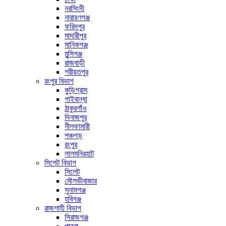
নরসিংদী
নারায়ণগঞ্জ
ফরিদপুর
মাদারীপুর
মানিকগঞ্জ
মুন্সিগঞ্জ
রাজবাড়ী
শরীয়তপুর
রংপুর বিভাগ
কুড়িগ্রাম
গাইবান্ধা
ঠাকুরগাঁও
দিনাজপুর
নীলফামারী
পঞ্চগড়
রংপুর
লালমনিরহাট
সিলেট বিভাগ
সিলেট
মৌলভীবাজার
সুনামগঞ্জ
হবিগঞ্জ
রাজশাহী বিভাগ
সিরাজগঞ্জ