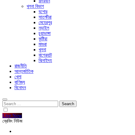
বান্দরবান
খুলনা বিভাগ
যশোর
সাতক্ষীরা
মেহেরপুর
নড়াইল
চুয়াডাঙ্গা
কুষ্টিয়া
মাগুরা
খুলনা
বাগেরহাট
ঝিনাইদহ
রাজনীতি
আন্তর্জাতিক
খেলা
বাণিজ্য
বিনোদন
Search
for:
Live Now
ব্রেকিং নিউজ