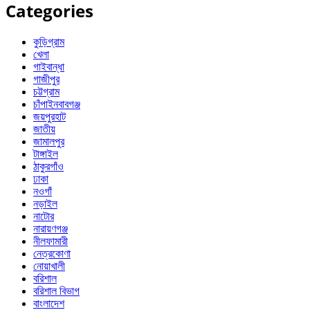
Categories
কুড়িগ্রাম
খেলা
গাইবান্ধা
গাজীপুর
চট্টগ্রাম
চাঁপাইনবাবগঞ্জ
জয়পুরহাট
জাতীয়
জামালপুর
টাঙ্গাইল
ঠাকুরগাঁও
ঢাকা
নওগাঁ
নড়াইল
নাটোর
নারায়ণগঞ্জ
নীলফামারী
নেত্রকোণা
নোয়াখালী
বরিশাল
বরিশাল বিভাগ
বাংলাদেশ