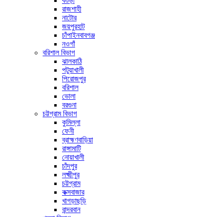
বগুড়া
রাজশাহী
নাটোর
জয়পুরহাট
চাঁপাইনবাবগঞ্জ
নওগাঁ
বরিশাল বিভাগ
ঝালকাঠি
পটুয়াখালী
পিরোজপুর
বরিশাল
ভোলা
বরগুনা
চট্টগ্রাম বিভাগ
কুমিল্লা
ফেনী
ব্রাহ্মণবাড়িয়া
রাঙ্গামাটি
নোয়াখালী
চাঁদপুর
লক্ষ্মীপুর
চট্টগ্রাম
কক্সবাজার
খাগড়াছড়ি
বান্দরবান