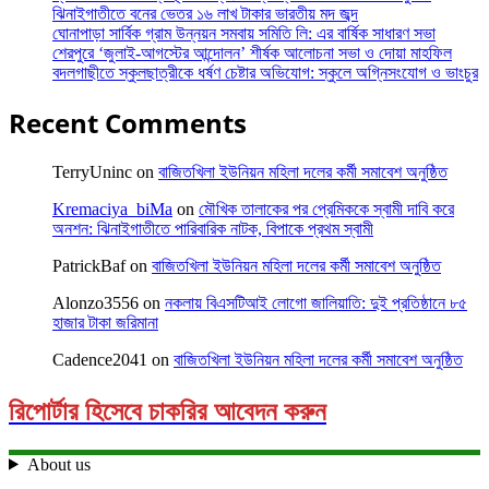
ঝিনাইগাতীতে বনের ভেতর ১৬ লাখ টাকার ভারতীয় মদ জব্দ
ঘোনাপাড়া সার্বিক গ্রাম উন্নয়ন সমবায় সমিতি লি: এর বার্ষিক সাধারণ সভা
শেরপুরে ‘জুলাই-আগস্টের আন্দোলন’ শীর্ষক আলোচনা সভা ও দোয়া মাহফিল
বদলগাছীতে স্কুলছাত্রীকে ধর্ষণ চেষ্টার অভিযোগ: স্কুলে অগ্নিসংযোগ ও ভাংচুর
Recent Comments
TerryUninc
on
বাজিতখিলা ইউনিয়ন মহিলা দলের কর্মী সমাবেশ অনুষ্ঠিত
Kremaciya_biMa
on
মৌখিক তালাকের পর প্রেমিককে স্বামী দাবি করে
অনশন: ঝিনাইগাতীতে পারিবারিক নাটক, বিপাকে প্রথম স্বামী
PatrickBaf
on
বাজিতখিলা ইউনিয়ন মহিলা দলের কর্মী সমাবেশ অনুষ্ঠিত
Alonzo3556
on
নকলায় বিএসটিআই লোগো জালিয়াতি: দুই প্রতিষ্ঠানে ৮৫
হাজার টাকা জরিমানা
Cadence2041
on
বাজিতখিলা ইউনিয়ন মহিলা দলের কর্মী সমাবেশ অনুষ্ঠিত
রিপোর্টার হিসেবে চাকরির আবেদন করুন
About us