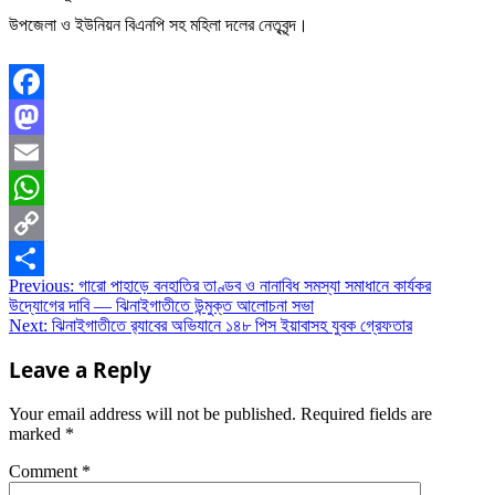
উপজেলা ও ইউনিয়ন বিএনপি সহ মহিলা দলের নেতৃবৃন্দ।
Facebook
Mastodon
Email
WhatsApp
Copy
Post
Previous:
গারো পাহাড়ে বনহাতির তাণ্ডব ও নানাবিধ সমস্যা সমাধানে কার্যকর
Link
Share
উদ্যোগের দাবি — ঝিনাইগাতীতে উন্মুক্ত আলোচনা সভা
navigation
Next:
ঝিনাইগাতীতে র‌্যাবের অভিযানে ১৪৮ পিস ইয়াবাসহ যুবক গ্রেফতার
Leave a Reply
Your email address will not be published.
Required fields are
marked
*
Comment
*