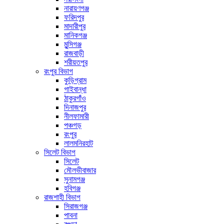
নারায়ণগঞ্জ
ফরিদপুর
মাদারীপুর
মানিকগঞ্জ
মুন্সিগঞ্জ
রাজবাড়ী
শরীয়তপুর
রংপুর বিভাগ
কুড়িগ্রাম
গাইবান্ধা
ঠাকুরগাঁও
দিনাজপুর
নীলফামারী
পঞ্চগড়
রংপুর
লালমনিরহাট
সিলেট বিভাগ
সিলেট
মৌলভীবাজার
সুনামগঞ্জ
হবিগঞ্জ
রাজশাহী বিভাগ
সিরাজগঞ্জ
পাবনা