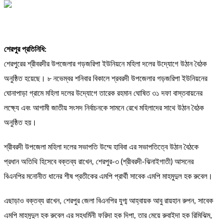
শেরপুর প্রতিনিধি:
শেরপুরের শ্রীবরদীর উপজেলার গড়জরিপা ইউনিয়নে মহিলা দলের উদ্যোগে উঠান বৈঠক
অনুষ্ঠিত হয়েছে। ৮ নভেম্বর শনিবার বিকালে শ্রবরদী উপজেলার গড়জরিপা ইউনিয়নের
ঘোনাপাড়া গ্রামে মহিলা দলের উদ্যোগে তারেক রহমান ঘোষিত ৩১ দফা বাস্তবায়নের
লক্ষ্যে এবং আগামী জাতীয় সংসদ নির্বাচনকে সামনে রেখে মহিলাদের সাথে উঠান বৈঠক
অনুষ্ঠিত হয়।
শ্রীবরদী উপজেলা মহিলা দলের সভাপতি উম্মে হাবিবা এর সভাপতিত্বে উঠান বৈঠকে
প্রধান অতিথি হিসেবে বক্তব্য রাখেন, শেরপুর-৩ (শ্রীবরদী-ঝিনাইগাতী) আসনের
বিএনপির মনোনীত ধানের শীষ প্রতীকের এমপি প্রার্থী সাবেক এমপি মাহমুদুল হক রুবেল।
এছাড়াও বক্তব্য রাখেন, শেরপুর জেলা বিএনপির যুগ্ম আহ্বায়ক আবু রায়হান রুপন, সাবেক
এমপি মাহমুদুল হক রুবেল এর সহধর্মিনী ফরিদা হক দিপা, তার মেয়ে রুবাইদা হক রিমিঝিম,