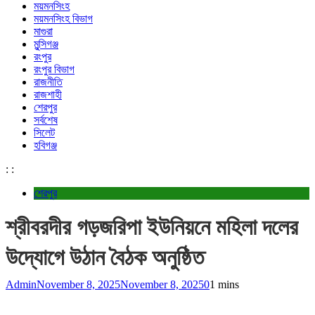
ময়মনসিংহ
ময়মনসিংহ বিভাগ
মাগুরা
মুন্সিগঞ্জ
রংপুর
রংপুর বিভাগ
রাজনীতি
রাজশাহী
শেরপুর
সর্বশেষ
সিলেট
হবিগঞ্জ
:
:
শেরপুর
শ্রীবরদীর গড়জরিপা ইউনিয়নে মহিলা দলের
উদ্যোগে উঠান বৈঠক অনুষ্ঠিত
Admin
November 8, 2025
November 8, 2025
0
1 mins