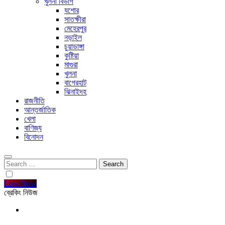
খুলনা বিভাগ
যশোর
সাতক্ষীরা
মেহেরপুর
নড়াইল
চুয়াডাঙ্গা
কুষ্টিয়া
মাগুরা
খুলনা
বাগেরহাট
ঝিনাইদহ
রাজনীতি
আন্তর্জাতিক
খেলা
বাণিজ্য
বিনোদন
Search
for:
Live Now
ব্রেকিং নিউজ