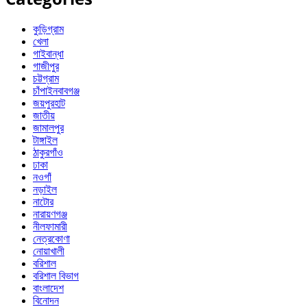
কুড়িগ্রাম
খেলা
গাইবান্ধা
গাজীপুর
চট্টগ্রাম
চাঁপাইনবাবগঞ্জ
জয়পুরহাট
জাতীয়
জামালপুর
টাঙ্গাইল
ঠাকুরগাঁও
ঢাকা
নওগাঁ
নড়াইল
নাটোর
নারায়ণগঞ্জ
নীলফামারী
নেত্রকোণা
নোয়াখালী
বরিশাল
বরিশাল বিভাগ
বাংলাদেশ
বিনোদন