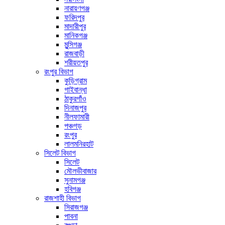
নারায়ণগঞ্জ
ফরিদপুর
মাদারীপুর
মানিকগঞ্জ
মুন্সিগঞ্জ
রাজবাড়ী
শরীয়তপুর
রংপুর বিভাগ
কুড়িগ্রাম
গাইবান্ধা
ঠাকুরগাঁও
দিনাজপুর
নীলফামারী
পঞ্চগড়
রংপুর
লালমনিরহাট
সিলেট বিভাগ
সিলেট
মৌলভীবাজার
সুনামগঞ্জ
হবিগঞ্জ
রাজশাহী বিভাগ
সিরাজগঞ্জ
পাবনা