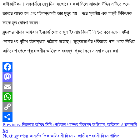
কাটাকাটি হয়। একপর্যায়ে রেনু মিয়া সজোরে ধাক্কা দিলে আহমাদ উদ্দিন মাটিতে পড়ে
গুরুতর আহত হন এবং ঘটনাস্থলেই তার মৃত্যু হয়। পরে স্থানীয় এক পল্লী চিকিৎসক
তাকে মৃত ঘোষণা করেন।
সুন্দরগঞ্জ থানার অফিসার ইনচার্জ মোঃ তাজুল ইসলাম বিষয়টি নিশ্চিত করে বলেন, ঘটনা
শোনার পর পুলিশ ঘটনাস্থলে পাঠানো হয়েছে। ভুক্তভোগীর পরিবারের পক্ষ থেকে লিখিত
অভিযোগ পেলে প্রয়োজনীয় আইনগত ব্যবস্থা গ্রহণ করে মামলা দায়ের করা
Facebook
Mastodon
Email
WhatsApp
Copy
Post
Previous:
ডিমলায় অবৈধ মিনি পেট্রোল পাম্পের বিরুদ্ধে অভিযান, জরিমানা ও জ্বালানি
Link
Share
জব্দ
navigation
Next:
সুন্দরগঞ্জে আর্ন্তজাতিক অভিবাসী দিবস ও জাতীয় প্রবাসী দিবস পালিত