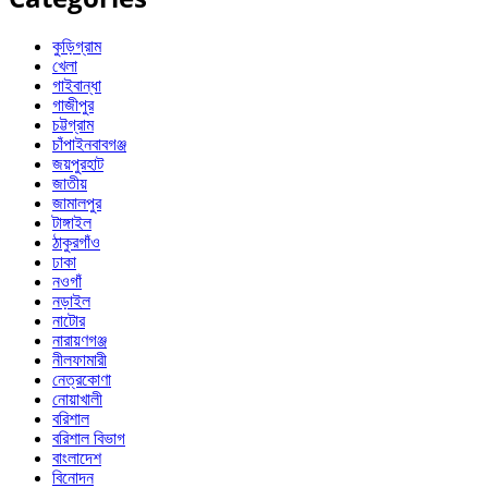
কুড়িগ্রাম
খেলা
গাইবান্ধা
গাজীপুর
চট্টগ্রাম
চাঁপাইনবাবগঞ্জ
জয়পুরহাট
জাতীয়
জামালপুর
টাঙ্গাইল
ঠাকুরগাঁও
ঢাকা
নওগাঁ
নড়াইল
নাটোর
নারায়ণগঞ্জ
নীলফামারী
নেত্রকোণা
নোয়াখালী
বরিশাল
বরিশাল বিভাগ
বাংলাদেশ
বিনোদন