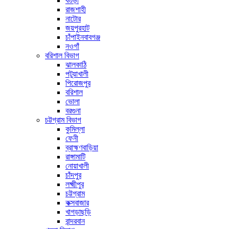
বগুড়া
রাজশাহী
নাটোর
জয়পুরহাট
চাঁপাইনবাবগঞ্জ
নওগাঁ
বরিশাল বিভাগ
ঝালকাঠি
পটুয়াখালী
পিরোজপুর
বরিশাল
ভোলা
বরগুনা
চট্টগ্রাম বিভাগ
কুমিল্লা
ফেনী
ব্রাহ্মণবাড়িয়া
রাঙ্গামাটি
নোয়াখালী
চাঁদপুর
লক্ষ্মীপুর
চট্টগ্রাম
কক্সবাজার
খাগড়াছড়ি
বান্দরবান