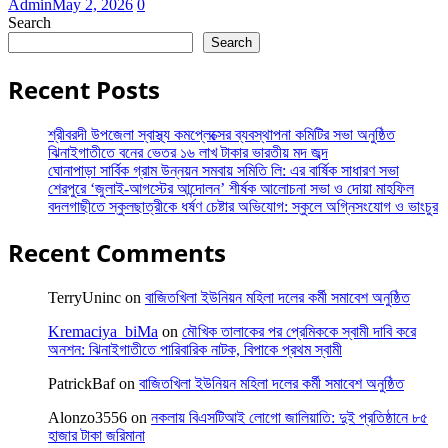
Admin
May 2, 2026
0
Search
Search
Recent Posts
শ্রীবরদী উপজেলা স্বাস্থ্য কমপ্লেক্সের ব্যবস্থাপনা কমিটির সভা অনুষ্ঠিত
ঝিনাইগাতীতে বনের ভেতর ১৬ লাখ টাকার ভারতীয় মদ জব্দ
ঘোনাপাড়া সার্বিক গ্রাম উন্নয়ন সমবায় সমিতি লি: এর বার্ষিক সাধারণ সভা
শেরপুরে ‘জুলাই-আগস্টের আন্দোলন’ শীর্ষক আলোচনা সভা ও দোয়া মাহফিল
বদলগাছীতে স্কুলছাত্রীকে ধর্ষণ চেষ্টার অভিযোগ: স্কুলে অগ্নিসংযোগ ও ভাংচুর
Recent Comments
TerryUninc
on
বাজিতখিলা ইউনিয়ন মহিলা দলের কর্মী সমাবেশ অনুষ্ঠিত
Kremaciya_biMa
on
মৌখিক তালাকের পর প্রেমিককে স্বামী দাবি করে
অনশন: ঝিনাইগাতীতে পারিবারিক নাটক, বিপাকে প্রথম স্বামী
PatrickBaf
on
বাজিতখিলা ইউনিয়ন মহিলা দলের কর্মী সমাবেশ অনুষ্ঠিত
Alonzo3556
on
নকলায় বিএসটিআই লোগো জালিয়াতি: দুই প্রতিষ্ঠানে ৮৫
হাজার টাকা জরিমানা