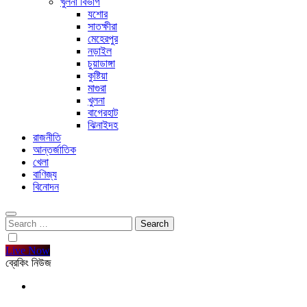
খুলনা বিভাগ
যশোর
সাতক্ষীরা
মেহেরপুর
নড়াইল
চুয়াডাঙ্গা
কুষ্টিয়া
মাগুরা
খুলনা
বাগেরহাট
ঝিনাইদহ
রাজনীতি
আন্তর্জাতিক
খেলা
বাণিজ্য
বিনোদন
Search
for:
Live Now
ব্রেকিং নিউজ