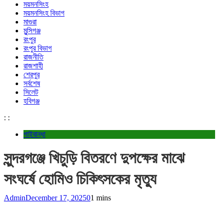
ময়মনসিংহ
ময়মনসিংহ বিভাগ
মাগুরা
মুন্সিগঞ্জ
রংপুর
রংপুর বিভাগ
রাজনীতি
রাজশাহী
শেরপুর
সর্বশেষ
সিলেট
হবিগঞ্জ
:
:
গাইবান্ধা
সুন্দরগঞ্জে খিচুড়ি বিতরণে দুপক্ষের মাঝে
সংঘর্ষে হোমিও চিকিৎসকের মৃত্যু
Admin
December 17, 2025
0
1 mins