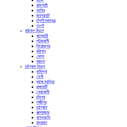
বগুড়া
রাজশাহী
নাটোর
জয়পুরহাট
চাঁপাইনবাবগঞ্জ
নওগাঁ
বরিশাল বিভাগ
ঝালকাঠি
পটুয়াখালী
পিরোজপুর
বরিশাল
ভোলা
বরগুনা
চট্টগ্রাম বিভাগ
কুমিল্লা
ফেনী
ব্রাহ্মণবাড়িয়া
রাঙ্গামাটি
নোয়াখালী
চাঁদপুর
লক্ষ্মীপুর
চট্টগ্রাম
কক্সবাজার
খাগড়াছড়ি
বান্দরবান