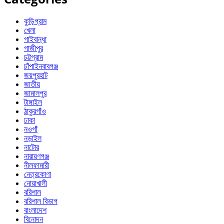
কুড়িগ্রাম
খেলা
গাইবান্ধা
গাজীপুর
চট্টগ্রাম
চাঁপাইনবাবগঞ্জ
জয়পুরহাট
জাতীয়
জামালপুর
টাঙ্গাইল
ঠাকুরগাঁও
ঢাকা
নওগাঁ
নড়াইল
নাটোর
নারায়ণগঞ্জ
নীলফামারী
নেত্রকোণা
নোয়াখালী
বরিশাল
বরিশাল বিভাগ
বাংলাদেশ
বিনোদন