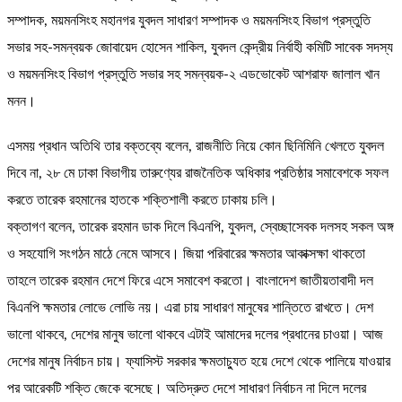
সম্পাদক, ময়মনসিংহ মহানগর যুবদল সাধারণ সম্পাদক ও ময়মনসিংহ বিভাগ প্রস্তুতি
সভার সহ-সমন্বয়ক জোবায়েদ হোসেন শাকিল, যুবদল কেন্দ্রীয় নির্বাহী কমিটি সাবেক সদস্য
ও ময়মনসিংহ বিভাগ প্রস্তুতি সভার সহ সমন্বয়ক-২ এডভোকেট আশরাফ জালাল খান
মনন।
এসময় প্রধান অতিথি তার বক্তব্যে বলেন, রাজনীতি নিয়ে কোন ছিনিমিনি খেলতে যুবদল
দিবে না, ২৮ মে ঢাকা বিভাগীয় তারুণ্যের রাজনৈতিক অধিকার প্রতিষ্ঠার সমাবেশকে সফল
করতে তারেক রহমানের হাতকে শক্তিশালী করতে ঢাকায় চলি।
বক্তাগণ বলেন, তারেক রহমান ডাক দিলে বিএনপি, যুবদল, স্বেচ্ছাসেবক দলসহ সকল অঙ্গ
ও সহযোগি সংগঠন মাঠে নেমে আসবে। জিয়া পরিবারের ক্ষমতার আকাক্সক্ষা থাকতো
তাহলে তারেক রহমান দেশে ফিরে এসে সমাবেশ করতো। বাংলাদেশ জাতীয়তাবাদী দল
বিএনপি ক্ষমতার লোভে লোভি নয়। এরা চায় সাধারণ মানুষের শান্তিতে রাখতে। দেশ
ভালো থাকবে, দেশের মানুষ ভালো থাকবে এটাই আমাদের দলের প্রধানের চাওয়া। আজ
দেশের মানুষ নির্বাচন চায়। ফ্যাসিস্ট সরকার ক্ষমতাচ্যুত হয়ে দেশে থেকে পালিয়ে যাওয়ার
পর আরেকটি শক্তি জেকে বসেছে। অতিদ্রুত দেশে সাধারণ নির্বাচন না দিলে দলের