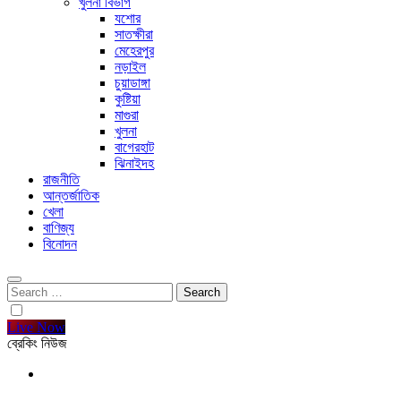
খুলনা বিভাগ
যশোর
সাতক্ষীরা
মেহেরপুর
নড়াইল
চুয়াডাঙ্গা
কুষ্টিয়া
মাগুরা
খুলনা
বাগেরহাট
ঝিনাইদহ
রাজনীতি
আন্তর্জাতিক
খেলা
বাণিজ্য
বিনোদন
Search
for:
Live Now
ব্রেকিং নিউজ