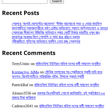
Search
Recent Posts
শেরপুরে ‘জুলাই-আগস্টের আন্দোলন’ শীর্ষক আলোচনা সভা ও দোয়া মাহফিল
বদলগাছীতে স্কুলছাত্রীকে ধর্ষণ চেষ্টার অভিযোগ: স্কুলে অগ্নিসংযোগ ও ভাংচুর
শেরপুরের সীমান্তে বিজিবির অভিযানে প্রায় কোটি টাকার ভারতীয় ওষুধ জব্দ
সুন্দরগঞ্জে সরোবর বিলে গোলাপি ও সাদা রঙে রঙিনে ভরপুর
শ্রীবরদীতে পুলিশের অভিযানে যুবলীগ নেতা মন্জু গ্রেপ্তার
Recent Comments
TerryUninc
on
বাজিতখিলা ইউনিয়ন মহিলা দলের কর্মী সমাবেশ অনুষ্ঠিত
Kremaciya_biMa
on
মৌখিক তালাকের পর প্রেমিককে স্বামী দাবি করে
অনশন: ঝিনাইগাতীতে পারিবারিক নাটক, বিপাকে প্রথম স্বামী
PatrickBaf
on
বাজিতখিলা ইউনিয়ন মহিলা দলের কর্মী সমাবেশ অনুষ্ঠিত
Alonzo3556
on
নকলায় বিএসটিআই লোগো জালিয়াতি: দুই প্রতিষ্ঠানে ৮৫
হাজার টাকা জরিমানা
Cadence2041
on
বাজিতখিলা ইউনিয়ন মহিলা দলের কর্মী সমাবেশ অনুষ্ঠিত