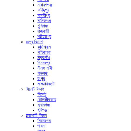
নারায়ণগঞ্জ
ফরিদপুর
মাদারীপুর
মানিকগঞ্জ
মুন্সিগঞ্জ
রাজবাড়ী
শরীয়তপুর
রংপুর বিভাগ
কুড়িগ্রাম
গাইবান্ধা
ঠাকুরগাঁও
দিনাজপুর
নীলফামারী
পঞ্চগড়
রংপুর
লালমনিরহাট
সিলেট বিভাগ
সিলেট
মৌলভীবাজার
সুনামগঞ্জ
হবিগঞ্জ
রাজশাহী বিভাগ
সিরাজগঞ্জ
পাবনা