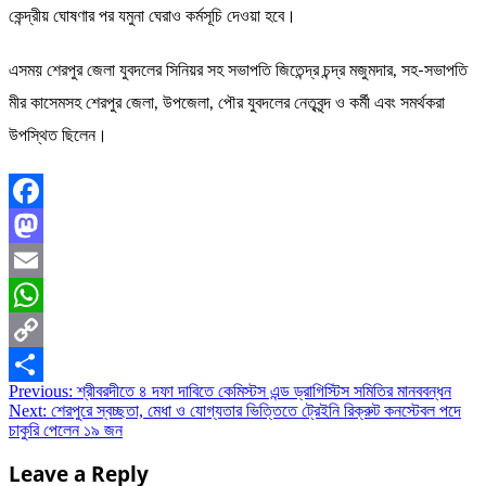
কেন্দ্রীয় ঘোষণার পর যমুনা ঘেরাও কর্মসূচি দেওয়া হবে।
এসময় শেরপুর জেলা যুবদলের সিনিয়র সহ সভাপতি জিতেন্দ্র চন্দ্র মজুমদার, সহ-সভাপতি
মীর কাসেমসহ শেরপুর জেলা, উপজেলা, পৌর যুবদলের নেতৃবৃন্দ ও কর্মী এবং সমর্থকরা
উপস্থিত ছিলেন।
Facebook
Mastodon
Email
WhatsApp
Copy
Post
Previous:
শ্রীবরদীতে ৪ দফা দাবিতে কেমিস্টস এন্ড ড্রাগিস্টিস সমিতির মানববন্ধন
Link
Share
Next:
শেরপুরে স্বচ্ছতা, মেধা ও যোগ্যতার ভিত্তিতে ট্রেইনি রিক্রুট কনস্টেবল পদে
navigation
চাকুরি পেলেন ১৯ জন
Leave a Reply