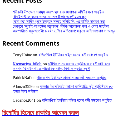
Recent Posts
শ্রীবরদী উপজেলা স্বাস্থ্য কমপ্লেক্সের ব্যবস্থাপনা কমিটির সভা অনুষ্ঠিত
ঝিনাইগাতীতে বনের ভেতর ১৬ লাখ টাকার ভারতীয় মদ জব্দ
ঘোনাপাড়া সার্বিক গ্রাম উন্নয়ন সমবায় সমিতি লি: এর বার্ষিক সাধারণ সভা
শেরপুরে ‘জুলাই-আগস্টের আন্দোলন’ শীর্ষক আলোচনা সভা ও দোয়া মাহফিল
বদলগাছীতে স্কুলছাত্রীকে ধর্ষণ চেষ্টার অভিযোগ: স্কুলে অগ্নিসংযোগ ও ভাংচুর
Recent Comments
TerryUninc
on
বাজিতখিলা ইউনিয়ন মহিলা দলের কর্মী সমাবেশ অনুষ্ঠিত
Kremaciya_biMa
on
মৌখিক তালাকের পর প্রেমিককে স্বামী দাবি করে
অনশন: ঝিনাইগাতীতে পারিবারিক নাটক, বিপাকে প্রথম স্বামী
PatrickBaf
on
বাজিতখিলা ইউনিয়ন মহিলা দলের কর্মী সমাবেশ অনুষ্ঠিত
Alonzo3556
on
নকলায় বিএসটিআই লোগো জালিয়াতি: দুই প্রতিষ্ঠানে ৮৫
হাজার টাকা জরিমানা
Cadence2041
on
বাজিতখিলা ইউনিয়ন মহিলা দলের কর্মী সমাবেশ অনুষ্ঠিত
রিপোর্টার হিসেবে চাকরির আবেদন করুন