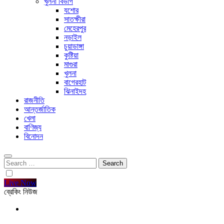
খুলনা বিভাগ
যশোর
সাতক্ষীরা
মেহেরপুর
নড়াইল
চুয়াডাঙ্গা
কুষ্টিয়া
মাগুরা
খুলনা
বাগেরহাট
ঝিনাইদহ
রাজনীতি
আন্তর্জাতিক
খেলা
বাণিজ্য
বিনোদন
Search
for:
Live Now
ব্রেকিং নিউজ