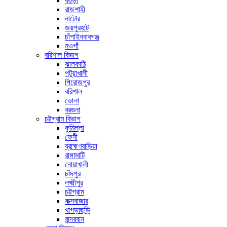
বগুড়া
রাজশাহী
নাটোর
জয়পুরহাট
চাঁপাইনবাবগঞ্জ
নওগাঁ
বরিশাল বিভাগ
ঝালকাঠি
পটুয়াখালী
পিরোজপুর
বরিশাল
ভোলা
বরগুনা
চট্টগ্রাম বিভাগ
কুমিল্লা
ফেনী
ব্রাহ্মণবাড়িয়া
রাঙ্গামাটি
নোয়াখালী
চাঁদপুর
লক্ষ্মীপুর
চট্টগ্রাম
কক্সবাজার
খাগড়াছড়ি
বান্দরবান