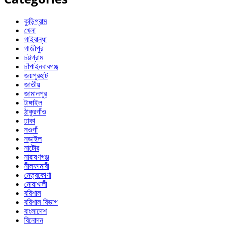
কুড়িগ্রাম
খেলা
গাইবান্ধা
গাজীপুর
চট্টগ্রাম
চাঁপাইনবাবগঞ্জ
জয়পুরহাট
জাতীয়
জামালপুর
টাঙ্গাইল
ঠাকুরগাঁও
ঢাকা
নওগাঁ
নড়াইল
নাটোর
নারায়ণগঞ্জ
নীলফামারী
নেত্রকোণা
নোয়াখালী
বরিশাল
বরিশাল বিভাগ
বাংলাদেশ
বিনোদন