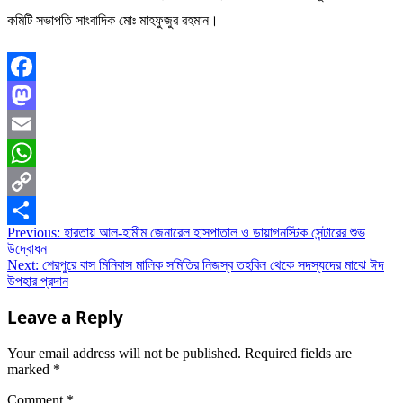
কমিটি সভাপতি সাংবাদিক মোঃ মাহফুজুর রহমান।
Facebook
Mastodon
Email
WhatsApp
Copy
Post
Previous:
হারতায় আল-হামীম জেনারেল হাসপাতাল ও ডায়াগনস্টিক সেন্টারের শুভ
Link
Share
উদ্বোধন
navigation
Next:
শেরপুরে বাস মিনিবাস মালিক সমিতির নিজস্ব তহবিল থেকে সদস্যদের মাঝে ঈদ
উপহার প্রদান
Leave a Reply
Your email address will not be published.
Required fields are
marked
*
Comment
*