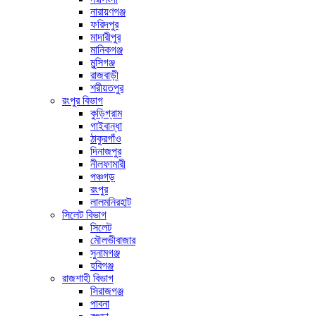
নারায়ণগঞ্জ
ফরিদপুর
মাদারীপুর
মানিকগঞ্জ
মুন্সিগঞ্জ
রাজবাড়ী
শরীয়তপুর
রংপুর বিভাগ
কুড়িগ্রাম
গাইবান্ধা
ঠাকুরগাঁও
দিনাজপুর
নীলফামারী
পঞ্চগড়
রংপুর
লালমনিরহাট
সিলেট বিভাগ
সিলেট
মৌলভীবাজার
সুনামগঞ্জ
হবিগঞ্জ
রাজশাহী বিভাগ
সিরাজগঞ্জ
পাবনা