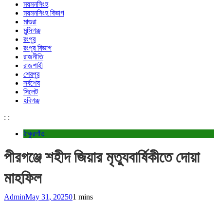
ময়মনসিংহ
ময়মনসিংহ বিভাগ
মাগুরা
মুন্সিগঞ্জ
রংপুর
রংপুর বিভাগ
রাজনীতি
রাজশাহী
শেরপুর
সর্বশেষ
সিলেট
হবিগঞ্জ
:
:
ঠাকুরগাঁও
পীরগঞ্জে শহীদ জিয়ার মৃত্যুবার্ষিকীতে দোয়া
মাহফিল
Admin
May 31, 2025
0
1 mins