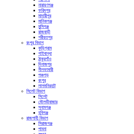
নারায়ণগঞ্জ
ফরিদপুর
মাদারীপুর
মানিকগঞ্জ
মুন্সিগঞ্জ
রাজবাড়ী
শরীয়তপুর
রংপুর বিভাগ
কুড়িগ্রাম
গাইবান্ধা
ঠাকুরগাঁও
দিনাজপুর
নীলফামারী
পঞ্চগড়
রংপুর
লালমনিরহাট
সিলেট বিভাগ
সিলেট
মৌলভীবাজার
সুনামগঞ্জ
হবিগঞ্জ
রাজশাহী বিভাগ
সিরাজগঞ্জ
পাবনা