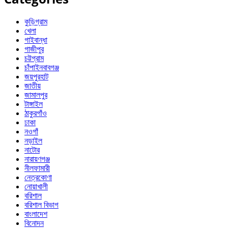
কুড়িগ্রাম
খেলা
গাইবান্ধা
গাজীপুর
চট্টগ্রাম
চাঁপাইনবাবগঞ্জ
জয়পুরহাট
জাতীয়
জামালপুর
টাঙ্গাইল
ঠাকুরগাঁও
ঢাকা
নওগাঁ
নড়াইল
নাটোর
নারায়ণগঞ্জ
নীলফামারী
নেত্রকোণা
নোয়াখালী
বরিশাল
বরিশাল বিভাগ
বাংলাদেশ
বিনোদন