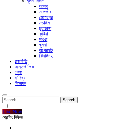
খুলনা বিভাগ
যশোর
সাতক্ষীরা
মেহেরপুর
নড়াইল
চুয়াডাঙ্গা
কুষ্টিয়া
মাগুরা
খুলনা
বাগেরহাট
ঝিনাইদহ
রাজনীতি
আন্তর্জাতিক
খেলা
বাণিজ্য
বিনোদন
Search
for:
Live Now
ব্রেকিং নিউজ