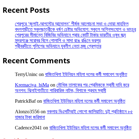
Recent Posts
শেরপুরে ‘জুলাই-আগস্টের আন্দোলন’ শীর্ষক আলোচনা সভা ও দোয়া মাহফিল
বদলগাছীতে স্কুলছাত্রীকে ধর্ষণ চেষ্টার অভিযোগ: স্কুলে অগ্নিসংযোগ ও ভাংচুর
শেরপুরের সীমান্তে বিজিবির অভিযানে প্রায় কোটি টাকার ভারতীয় ওষুধ জব্দ
সুন্দরগঞ্জে সরোবর বিলে গোলাপি ও সাদা রঙে রঙিনে ভরপুর
শ্রীবরদীতে পুলিশের অভিযানে যুবলীগ নেতা মন্জু গ্রেপ্তার
Recent Comments
TerryUninc
on
বাজিতখিলা ইউনিয়ন মহিলা দলের কর্মী সমাবেশ অনুষ্ঠিত
Kremaciya_biMa
on
মৌখিক তালাকের পর প্রেমিককে স্বামী দাবি করে
অনশন: ঝিনাইগাতীতে পারিবারিক নাটক, বিপাকে প্রথম স্বামী
PatrickBaf
on
বাজিতখিলা ইউনিয়ন মহিলা দলের কর্মী সমাবেশ অনুষ্ঠিত
Alonzo3556
on
নকলায় বিএসটিআই লোগো জালিয়াতি: দুই প্রতিষ্ঠানে ৮৫
হাজার টাকা জরিমানা
Cadence2041
on
বাজিতখিলা ইউনিয়ন মহিলা দলের কর্মী সমাবেশ অনুষ্ঠিত