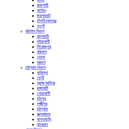
বগুড়া
রাজশাহী
নাটোর
জয়পুরহাট
চাঁপাইনবাবগঞ্জ
নওগাঁ
বরিশাল বিভাগ
ঝালকাঠি
পটুয়াখালী
পিরোজপুর
বরিশাল
ভোলা
বরগুনা
চট্টগ্রাম বিভাগ
কুমিল্লা
ফেনী
ব্রাহ্মণবাড়িয়া
রাঙ্গামাটি
নোয়াখালী
চাঁদপুর
লক্ষ্মীপুর
চট্টগ্রাম
কক্সবাজার
খাগড়াছড়ি
বান্দরবান