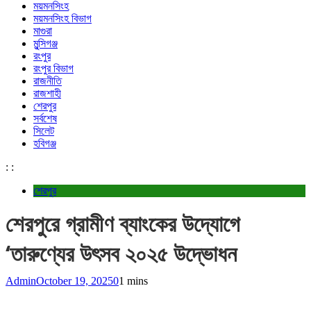
ময়মনসিংহ
ময়মনসিংহ বিভাগ
মাগুরা
মুন্সিগঞ্জ
রংপুর
রংপুর বিভাগ
রাজনীতি
রাজশাহী
শেরপুর
সর্বশেষ
সিলেট
হবিগঞ্জ
:
:
শেরপুর
শেরপুরে গ্রামীণ ব্যাংকের উদ্যোগে
‘তারুণ্যের উৎসব ২০২৫ উদ্ভোধন
Admin
October 19, 2025
0
1 mins